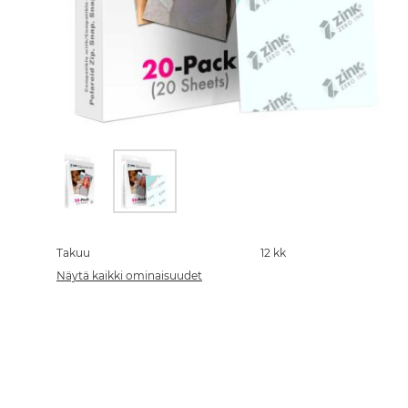
Skip
to
the
Takuu
12 kk
beginning
Näytä kaikki ominaisuudet
of
the
images
gallery