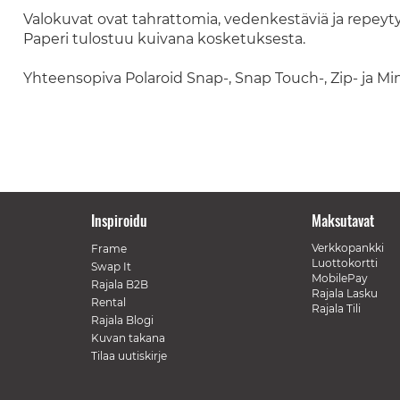
Valokuvat ovat tahrattomia, vedenkestäviä ja repeytym
Paperi tulostuu kuivana kosketuksesta.
Yhteensopiva Polaroid Snap-, Snap Touch-, Zip- ja Mi
Inspiroidu
Maksutavat
Verkkopankki
Frame
Luottokortti
Swap It
MobilePay
Rajala B2B
Rajala Lasku
Rental
Rajala Tili
Rajala Blogi
Kuvan takana
Tilaa uutiskirje