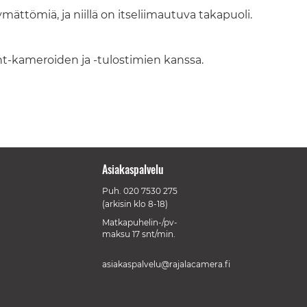
ättömiä, ja niillä on itseliimautuva takapuoli.
nt-kameroiden ja -tulostimien kanssa.
Asiakaspalvelu
Puh.
020 7530 275
(arkisin klo 8-18)
Matkapuhelin-/pv-
maksu 17 snt/min.
asiakaspalvelu@rajalacamera.fi