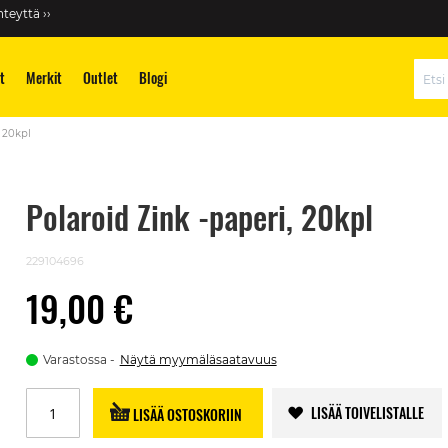
teyttä ››
t
Merkit
Outlet
Blogi
Hae
, 20kpl
Polaroid Zink -paperi, 20kpl
229104696
19,00 €
Varastossa
Näytä myymäläsaatavuus
LISÄÄ TOIVELISTALLE
LISÄÄ OSTOSKORIIN