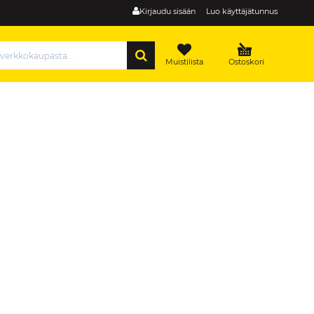
Kirjaudu sisään
Luo käyttäjätunnus
HAE
Muistilista
Ostoskori