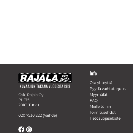
Info
Ota yhteyttä
Pyydä vaihtotarjous
Myymälät
Osk. Rajala Oy
PL 175
FAQ
20101 Turku
Meille töihin
Toimitusehdot
020 7530 222
(Vaihde)
Tietosuojaseloste