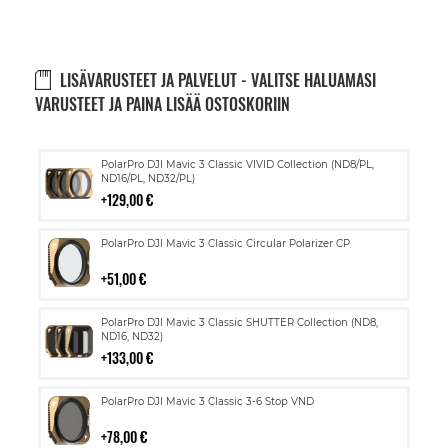
LISÄVARUSTEET JA PALVELUT - VALITSE HALUAMASI
VARUSTEET JA PAINA LISÄÄ OSTOSKORIIN
Lisää
PolarPro DJI Mavic 3 Classic VIVID Collection (ND8/PL,
ostoskoriin
ND16/PL, ND32/PL)
129,00 €
Lisää
PolarPro DJI Mavic 3 Classic Circular Polarizer CP
ostoskoriin
51,00 €
Lisää
PolarPro DJI Mavic 3 Classic SHUTTER Collection (ND8,
ostoskoriin
ND16, ND32)
133,00 €
Lisää
PolarPro DJI Mavic 3 Classic 3-6 Stop VND
ostoskoriin
78,00 €