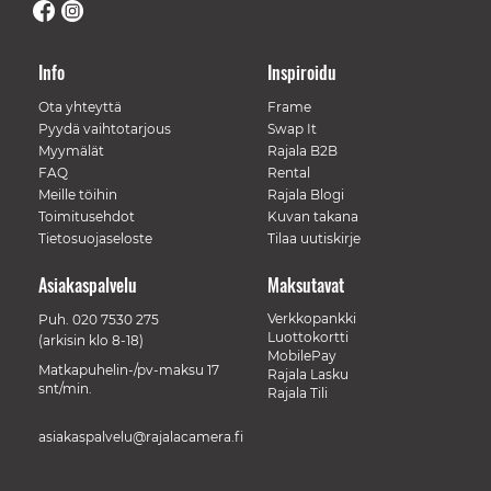
Info
Inspiroidu
Ota yhteyttä
Frame
Pyydä vaihtotarjous
Swap It
Myymälät
Rajala B2B
FAQ
Rental
Meille töihin
Rajala Blogi
Toimitusehdot
Kuvan takana
Tietosuojaseloste
Tilaa uutiskirje
Asiakaspalvelu
Maksutavat
Verkkopankki
Puh.
020 7530 275
Luottokortti
(arkisin klo 8-18)
MobilePay
Matkapuhelin-/pv-maksu 17
Rajala Lasku
snt/min.
Rajala Tili
asiakaspalvelu@rajalacamera.fi