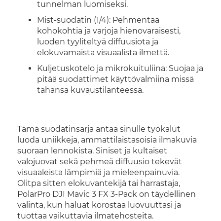
tunnelman luomiseksi.
Mist-suodatin (1/4): Pehmentää
kohokohtia ja varjoja hienovaraisesti,
luoden tyyliteltyä diffuusiota ja
elokuvamaista visuaalista ilmettä.
Kuljetuskotelo ja mikrokuituliina: Suojaa ja
pitää suodattimet käyttövalmiina missä
tahansa kuvaustilanteessa.
Tämä suodatinsarja antaa sinulle työkalut
luoda uniikkeja, ammattilaistasoisia ilmakuvia
suoraan lennokista. Siniset ja kultaiset
valojuovat sekä pehmeä diffuusio tekevät
visuaaleista lämpimiä ja mieleenpainuvia.
Olitpa sitten elokuvantekijä tai harrastaja,
PolarPro DJI Mavic 3 FX 3-Pack on täydellinen
valinta, kun haluat korostaa luovuuttasi ja
tuottaa vaikuttavia ilmatehosteita.