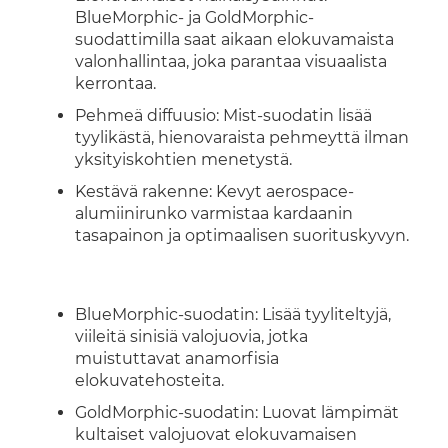
BlueMorphic- ja GoldMorphic-
suodattimilla saat aikaan elokuvamaista
valonhallintaa, joka parantaa visuaalista
kerrontaa.
Pehmeä diffuusio: Mist-suodatin lisää
tyylikästä, hienovaraista pehmeyttä ilman
yksityiskohtien menetystä.
Kestävä rakenne: Kevyt aerospace-
alumiinirunko varmistaa kardaanin
tasapainon ja optimaalisen suorituskyvyn.
BlueMorphic-suodatin: Lisää tyyliteltyjä,
viileitä sinisiä valojuovia, jotka
muistuttavat anamorfisia
elokuvatehosteita.
GoldMorphic-suodatin: Luovat lämpimät
kultaiset valojuovat elokuvamaisen