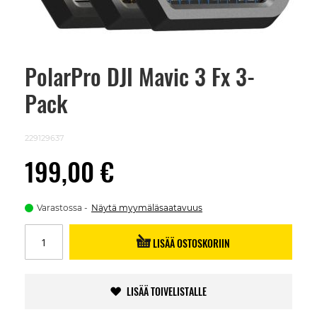
PolarPro DJI Mavic 3 Fx 3-
Skip
to
Pack
the
beginning
of
the
229129637
images
gallery
199,00 €
Varastossa
Näytä myymäläsaatavuus
LISÄÄ OSTOSKORIIN
LISÄÄ TOIVELISTALLE