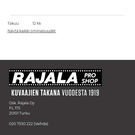
Takuu
12 kk
Näytä kaikki ominaisuudet
Osk. Rajala Oy
PL 175
20101 Turku
020 7530 222
(Vaihde)