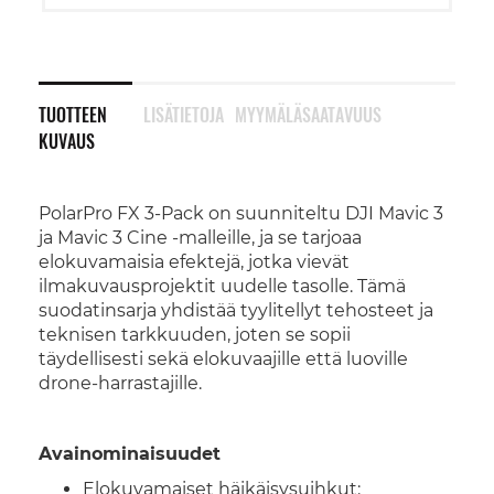
TUOTTEEN
LISÄTIETOJA
MYYMÄLÄSAATAVUUS
KUVAUS
PolarPro FX 3-Pack on suunniteltu DJI Mavic 3
ja Mavic 3 Cine -malleille, ja se tarjoaa
elokuvamaisia efektejä, jotka vievät
ilmakuvausprojektit uudelle tasolle. Tämä
suodatinsarja yhdistää tyylitellyt tehosteet ja
teknisen tarkkuuden, joten se sopii
täydellisesti sekä elokuvaajille että luoville
drone-harrastajille.
Avainominaisuudet
Elokuvamaiset häikäisysuihkut: