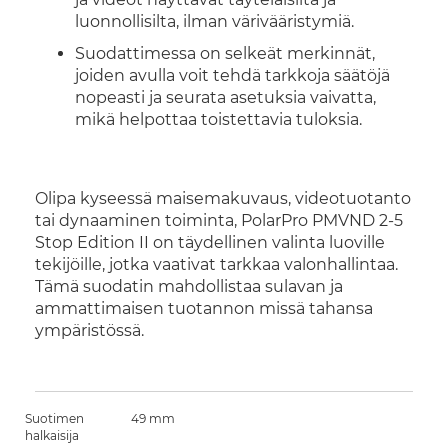
luonnollisilta, ilman värivääristymiä.
Suodattimessa on selkeät merkinnät,
joiden avulla voit tehdä tarkkoja säätöjä
nopeasti ja seurata asetuksia vaivatta,
mikä helpottaa toistettavia tuloksia.
Olipa kyseessä maisemakuvaus, videotuotanto
tai dynaaminen toiminta, PolarPro PMVND 2-5
Stop Edition II on täydellinen valinta luoville
tekijöille, jotka vaativat tarkkaa valonhallintaa.
Tämä suodatin mahdollistaa sulavan ja
ammattimaisen tuotannon missä tahansa
ympäristössä.
Suotimen
49 mm
halkaisija