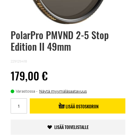
PolarPro PMVND 2-5 Stop
Skip
to
Edition II 49mm
the
beginning
of
the
229129418
images
gallery
179,00 €
Varastossa
Näytä myymäläsaatavuus
LISÄÄ OSTOSKORIIN
LISÄÄ TOIVELISTALLE