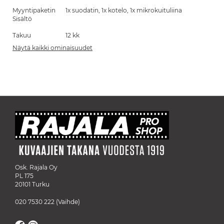
Myyntipaketin
1x suodatin, 1x kotelo, 1x mikrokuituliina
Sisältö
Takuu
12 kk
Näytä kaikki ominaisuudet
Osk. Rajala Oy
PL 175
20101 Turku
020 7530 222
(Vaihde)