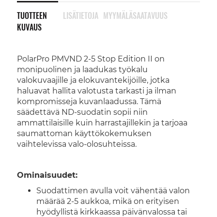
TUOTTEEN
LISÄTIETOJA
MYYMÄLÄSAATAVUUS
KUVAUS
PolarPro PMVND 2-5 Stop Edition II on
monipuolinen ja laadukas työkalu
valokuvaajille ja elokuvantekijöille, jotka
haluavat hallita valotusta tarkasti ja ilman
kompromisseja kuvanlaadussa. Tämä
säädettävä ND-suodatin sopii niin
ammattilaisille kuin harrastajillekin ja tarjoaa
saumattoman käyttökokemuksen
vaihtelevissa valo-olosuhteissa.
Ominaisuudet:
Suodattimen avulla voit vähentää valon
määrää 2-5 aukkoa, mikä on erityisen
hyödyllistä kirkkaassa päivänvalossa tai