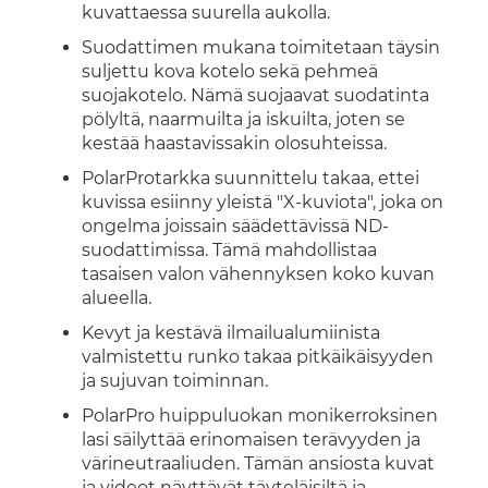
kuvattaessa suurella aukolla.
Suodattimen mukana toimitetaan täysin
suljettu kova kotelo sekä pehmeä
suojakotelo. Nämä suojaavat suodatinta
pölyltä, naarmuilta ja iskuilta, joten se
kestää haastavissakin olosuhteissa.
PolarProtarkka suunnittelu takaa, ettei
kuvissa esiinny yleistä "X-kuviota", joka on
ongelma joissain säädettävissä ND-
suodattimissa. Tämä mahdollistaa
tasaisen valon vähennyksen koko kuvan
alueella.
Kevyt ja kestävä ilmailualumiinista
valmistettu runko takaa pitkäikäisyyden
ja sujuvan toiminnan.
PolarPro huippuluokan monikerroksinen
lasi säilyttää erinomaisen terävyyden ja
värineutraaliuden. Tämän ansiosta kuvat
ja videot näyttävät täyteläisiltä ja