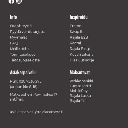
Info
Inspiroidu
Ota yhteyttä
Frame
Pyydä vaihtotarjous
Swap It
Myymälät
Rajala B2B
FAQ
Rental
Meille töihin
Rajala Blogi
Toimitusehdot
Kuvan takana
Tietosuojaseloste
Tilaa uutiskirje
Asiakaspalvelu
Maksutavat
Verkkopankki
Puh.
020 7530 275
Luottokortti
(arkisin klo 8-18)
MobilePay
Matkapuhelin-/pv-maksu 17
Rajala Lasku
snt/min.
Rajala Tili
asiakaspalvelu@rajalacamera.fi