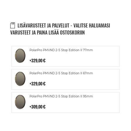
LISÄVARUSTEET JA PALVELUT - VALITSE HALUAMASI
VARUSTEET JA PAINA LISÄÄ OSTOSKORIIN
Lisää
PolarPro PMVND 2-5 Stop Edition II 77mm
ostoskoriin
329,00 €
Lisää
PolarPro PMVND 2-5 Stop Edition II 67mm
ostoskoriin
329,00 €
Lisää
PolarPro PMVND 2-5 Stop Edition II 95mm
ostoskoriin
309,00 €