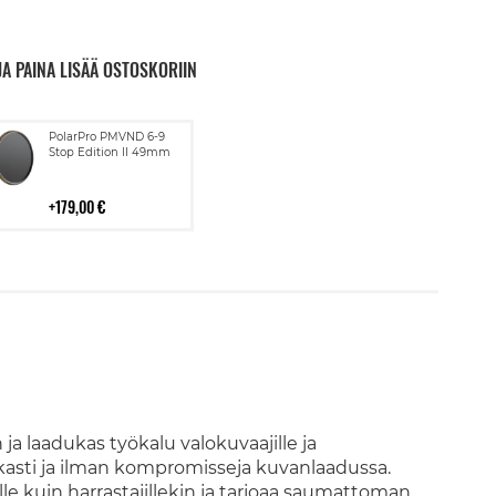
JA PAINA LISÄÄ OSTOSKORIIN
Lisää
PolarPro PMVND 6-9
ostoskoriin
Stop Edition II 49mm
179,00 €
a laadukas työkalu valokuvaajille ja
tarkasti ja ilman kompromisseja kuvanlaadussa.
le kuin harrastajillekin ja tarjoaa saumattoman