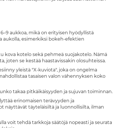
6–9 aukkoa, mikä on erityisen hyödyllistä
a aukolla, esimerkiksi bokeh-efektien
tu kova kotelo sekä pehmeä suojakotelo. Nämä
lta, joten se kestää haastavissakin olosuhteissa.
esiinny yleistä "X-kuviota", joka on ongelma
 mahdollistaa tasaisen valon vähennyksen koko
 runko takaa pitkäikäisyyden ja sujuvan toiminnan.
lyttää erinomaisen terävyyden ja
näyttävät täyteläisiltä ja luonnollisilta, ilman
la voit tehdä tarkkoja säätöjä nopeasti ja seurata