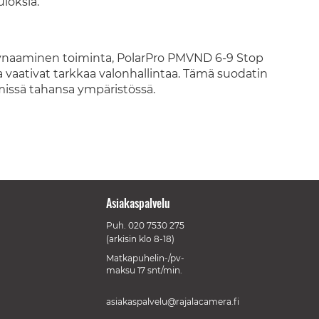
uloksia.
ynaaminen toiminta, PolarPro PMVND 6-9 Stop
otka vaativat tarkkaa valonhallintaa. Tämä suodatin
issä tahansa ympäristössä.
Asiakaspalvelu
Puh.
020 7530 275
(arkisin klo 8-18)
Matkapuhelin-/pv-
maksu 17 snt/min.
asiakaspalvelu@rajalacamera.fi