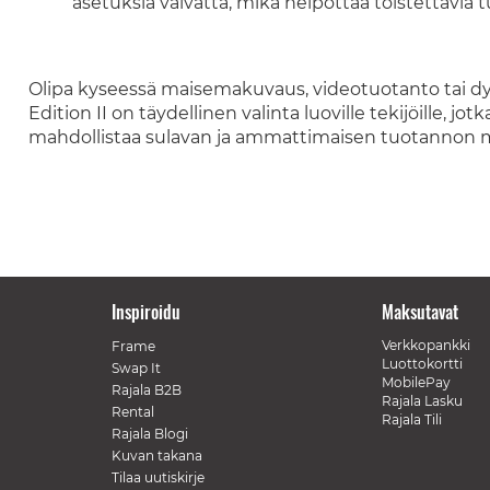
asetuksia vaivatta, mikä helpottaa toistettavia t
Olipa kyseessä maisemakuvaus, videotuotanto tai d
Edition II on täydellinen valinta luoville tekijöille, j
mahdollistaa sulavan ja ammattimaisen tuotannon m
Inspiroidu
Maksutavat
Verkkopankki
Frame
Luottokortti
Swap It
MobilePay
Rajala B2B
Rajala Lasku
Rental
Rajala Tili
Rajala Blogi
Kuvan takana
Tilaa uutiskirje