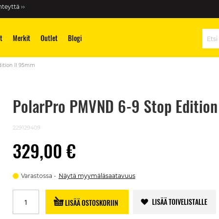
teyttä ››
t
Merkit
Outlet
Blogi
Hae
ition II 95mm
PolarPro PMVND 6-9 Stop Editio
229129409
329,00 €
Varastossa
Näytä myymäläsaatavuus
LISÄÄ TOIVELISTALLE
LISÄÄ OSTOSKORIIN