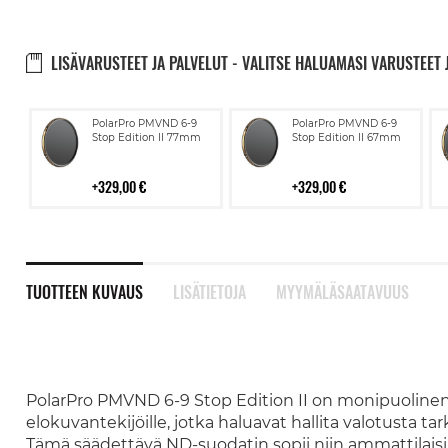
LISÄVARUSTEET JA PALVELUT - VALITSE HALUAMASI VARUSTEET 
Lisää
Lisää
PolarPro PMVND 6-9
PolarPro PMVND 6-9
ostoskoriin
ostoskoriin
Stop Edition II 77mm
Stop Edition II 67mm
329,00 €
329,00 €
TUOTTEEN KUVAUS
LISÄTIETOJA
MYYMÄLÄSAATAVUUS
PolarPro PMVND 6-9 Stop Edition II on monipuolinen j
elokuvantekijöille, jotka haluavat hallita valotusta 
Tämä säädettävä ND-suodatin sopii niin ammattilaisil