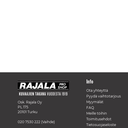
Info
Ota yhteyttä
Pyydä vaihtotarjous
Myymälät
Osk. Rajala Oy
PL 175
FAQ
20101 Turku
Meille töihin
Toimitusehdot
020 7530 222
(Vaihde)
Tietosuojaseloste