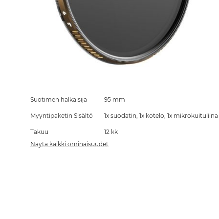
Skip
to
the
Suotimen halkaisija
95 mm
beginning
Myyntipaketin Sisältö
1x suodatin, 1x kotelo, 1x mikrokuituliina
of
the
Takuu
12 kk
images
gallery
Näytä kaikki ominaisuudet