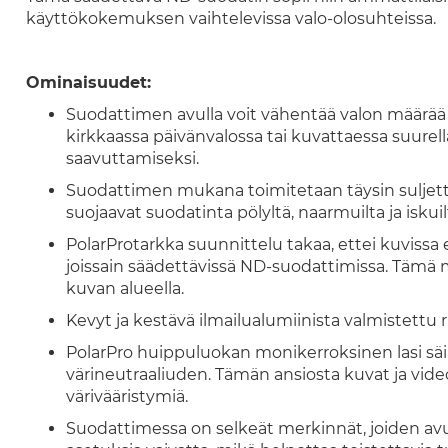
käyttökokemuksen vaihtelevissa valo-olosuhteissa.
Ominaisuudet:
Suodattimen avulla voit vähentää valon määrää 
kirkkaassa päivänvalossa tai kuvattaessa suurell
saavuttamiseksi.
Suodattimen mukana toimitetaan täysin suljet
suojaavat suodatinta pölyltä, naarmuilta ja iskui
PolarProtarkka suunnittelu takaa, ettei kuvissa 
joissain säädettävissä ND-suodattimissa. Tämä
kuvan alueella.
Kevyt ja kestävä ilmailualumiinista valmistettu
PolarPro huippuluokan monikerroksinen lasi säi
värineutraaliuden. Tämän ansiosta kuvat ja videot 
värivääristymiä.
Suodattimessa on selkeät merkinnät, joiden avul