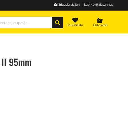
Kirjaudu sisään
Luo käyttäjätunnus
HAE
Muistilista
Ostoskori
n II 95mm