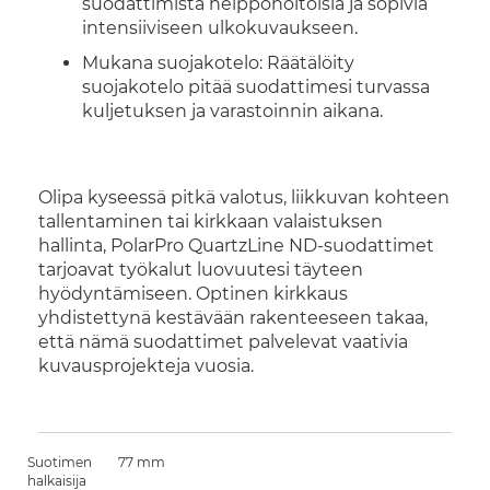
suodattimista helppohoitoisia ja sopivia
intensiiviseen ulkokuvaukseen.
Mukana suojakotelo: Räätälöity
suojakotelo pitää suodattimesi turvassa
kuljetuksen ja varastoinnin aikana.
Olipa kyseessä pitkä valotus, liikkuvan kohteen
tallentaminen tai kirkkaan valaistuksen
hallinta, PolarPro QuartzLine ND-suodattimet
tarjoavat työkalut luovuutesi täyteen
hyödyntämiseen. Optinen kirkkaus
yhdistettynä kestävään rakenteeseen takaa,
että nämä suodattimet palvelevat vaativia
kuvausprojekteja vuosia.
Suotimen
77 mm
halkaisija