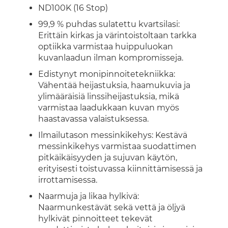
ND100K (16 Stop)
99,9 % puhdas sulatettu kvartsilasi:
Erittäin kirkas ja värintoistoltaan tarkka
optiikka varmistaa huippuluokan
kuvanlaadun ilman kompromisseja.
Edistynyt monipinnoitetekniikka:
Vähentää heijastuksia, haamukuvia ja
ylimääräisiä linssiheijastuksia, mikä
varmistaa laadukkaan kuvan myös
haastavassa valaistuksessa.
Ilmailutason messinkikehys: Kestävä
messinkikehys varmistaa suodattimen
pitkäikäisyyden ja sujuvan käytön,
erityisesti toistuvassa kiinnittämisessä ja
irrottamisessa.
Naarmuja ja likaa hylkivä:
Naarmunkestävät sekä vettä ja öljyä
hylkivät pinnoitteet tekevät