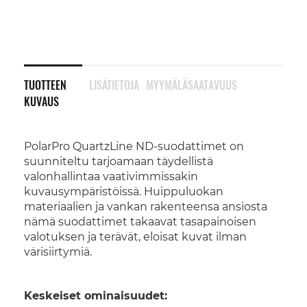
TUOTTEEN
LISÄTIETOJA
MYYMÄLÄSAATAVUUS
KUVAUS
PolarPro QuartzLine ND-suodattimet on
suunniteltu tarjoamaan täydellistä
valonhallintaa vaativimmissakin
kuvausympäristöissä. Huippuluokan
materiaalien ja vankan rakenteensa ansiosta
nämä suodattimet takaavat tasapainoisen
valotuksen ja terävät, eloisat kuvat ilman
värisiirtymiä.
Keskeiset ominaisuudet: