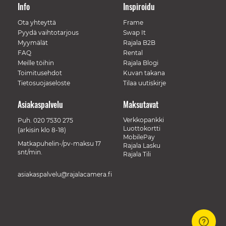
Info
Inspiroidu
Ota yhteyttä
Frame
Pyydä vaihtotarjous
Swap It
Myymälät
Rajala B2B
FAQ
Rental
Meille töihin
Rajala Blogi
Toimitusehdot
Kuvan takana
Tietosuojaseloste
Tilaa uutiskirje
Asiakaspalvelu
Maksutavat
Verkkopankki
Puh.
020 7530 275
Luottokortti
(arkisin klo 8-18)
MobilePay
Matkapuhelin-/pv-maksu 17
Rajala Lasku
snt/min.
Rajala Tili
asiakaspalvelu@rajalacamera.fi