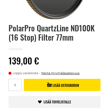
PolarPro QuartzLine ND100K
Skip
to
(16 Stop) Filter 77mm
the
beginning
of
the
229129484
images
gallery
139,00 €
Loppu varastosta
Näytä myymäläsaatavuus
LISÄÄ OSTOSKORIIN
LISÄÄ TOIVELISTALLE