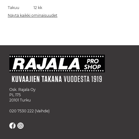
Takuu
12 kk
Näytä kaikki ominaisuudet
Osk. Rajala Oy
PL 175
20101 Turku
020 7530 222
(Vaihde)