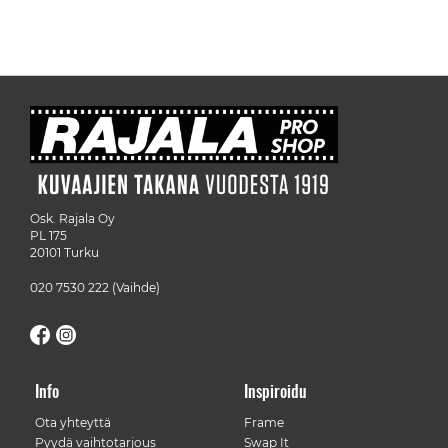
Osk. Rajala Oy
PL 175
20101 Turku
020 7530 222
(Vaihde)
Info
Inspiroidu
Ota yhteyttä
Frame
Pyydä vaihtotarjous
Swap It