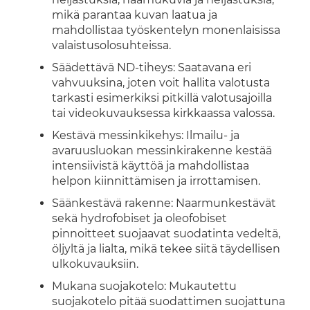
mikä parantaa kuvan laatua ja
mahdollistaa työskentelyn monenlaisissa
valaistusolosuhteissa.
Säädettävä ND-tiheys: Saatavana eri
vahvuuksina, joten voit hallita valotusta
tarkasti esimerkiksi pitkillä valotusajoilla
tai videokuvauksessa kirkkaassa valossa.
Kestävä messinkikehys: Ilmailu- ja
avaruusluokan messinkirakenne kestää
intensiivistä käyttöä ja mahdollistaa
helpon kiinnittämisen ja irrottamisen.
Säänkestävä rakenne: Naarmunkestävät
sekä hydrofobiset ja oleofobiset
pinnoitteet suojaavat suodatinta vedeltä,
öljyltä ja lialta, mikä tekee siitä täydellisen
ulkokuvauksiin.
Mukana suojakotelo: Mukautettu
suojakotelo pitää suodattimen suojattuna