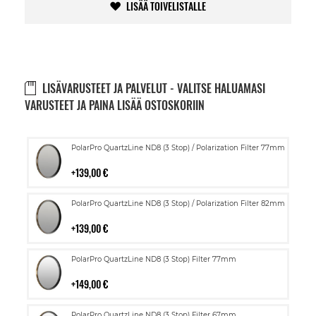
LISÄÄ TOIVELISTALLE
LISÄVARUSTEET JA PALVELUT - VALITSE HALUAMASI
VARUSTEET JA PAINA LISÄÄ OSTOSKORIIN
Lisää
PolarPro QuartzLine ND8 (3 Stop) / Polarization Filter 77mm
ostoskoriin
139,00 €
Lisää
PolarPro QuartzLine ND8 (3 Stop) / Polarization Filter 82mm
ostoskoriin
139,00 €
Lisää
PolarPro QuartzLine ND8 (3 Stop) Filter 77mm
ostoskoriin
149,00 €
Lisää
PolarPro QuartzLine ND8 (3 Stop) Filter 67mm