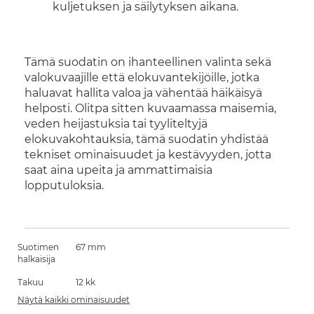
kuljetuksen ja säilytyksen aikana.
Tämä suodatin on ihanteellinen valinta sekä
valokuvaajille että elokuvantekijöille, jotka
haluavat hallita valoa ja vähentää häikäisyä
helposti. Olitpa sitten kuvaamassa maisemia,
veden heijastuksia tai tyyliteltyjä
elokuvakohtauksia, tämä suodatin yhdistää
tekniset ominaisuudet ja kestävyyden, jotta
saat aina upeita ja ammattimaisia
lopputuloksia.
Suotimen
67 mm
halkaisija
Takuu
12 kk
Näytä kaikki ominaisuudet