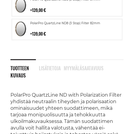
ostoskoriin
139,00 €
Lisää
PolarPro QuartzLine ND8 (3 Stop) Filter 82mm
ostoskoriin
139,00 €
TUOTTEEN
LISÄTIETOJA
MYYMÄLÄSAATAVUUS
KUVAUS
PolarPro QuartzLine ND with Polarization Filter
yhdistää neutraalin tiheyden ja polarisaation
ominaisuudet yhteen suodattimeen, mikä
tarjoaa monipuolisuutta ja tehokkuutta
ulkoilmakuvauksessa. Tämän suodattimen
avulla voit hallita valotusta, vähentää ei-