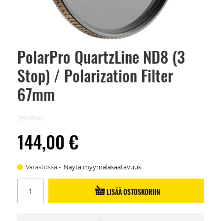
PolarPro QuartzLine ND8 (3
Skip
to
Stop) / Polarization Filter
the
beginning
of
67mm
the
images
gallery
229129461
144,00 €
Varastossa
Näytä myymäläsaatavuus
LISÄÄ OSTOSKORIIN