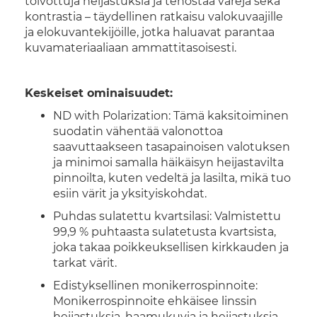
toivottuja heijastuksia ja tehostaa värejä sekä
kontrastia – täydellinen ratkaisu valokuvaajille
ja elokuvantekijöille, jotka haluavat parantaa
kuvamateriaaliaan ammattitasoisesti.
Keskeiset ominaisuudet:
ND with Polarization: Tämä kaksitoiminen
suodatin vähentää valonottoa
saavuttaakseen tasapainoisen valotuksen
ja minimoi samalla häikäisyn heijastavilta
pinnoilta, kuten vedeltä ja lasilta, mikä tuo
esiin värit ja yksityiskohdat.
Puhdas sulatettu kvartsilasi: Valmistettu
99,9 % puhtaasta sulatetusta kvartsista,
joka takaa poikkeuksellisen kirkkauden ja
tarkat värit.
Edistyksellinen monikerrospinnoite:
Monikerrospinnoite ehkäisee linssin
heijastuksia, haamukuvia ja heijastuksia,