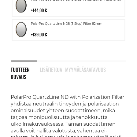
ostoskoriin
144,00 €
Lisää
PolarPro QuartzLine ND8 (3 Stop) Filter 82mm
ostoskoriin
139,00 €
TUOTTEEN
LISÄTIETOJA
MYYMÄLÄSAATAVUUS
KUVAUS
PolarPro QuartzLine ND with Polarization Filter
yhdistää neutraalin tiheyden ja polarisaation
ominaisuudet yhteen suodattimeen, mikä
tarjoaa monipuolisuutta ja tehokkuutta
ulkoilmakuvauksessa. Tämän suodattimen
avulla voit hallita valotusta, vähentää ei-