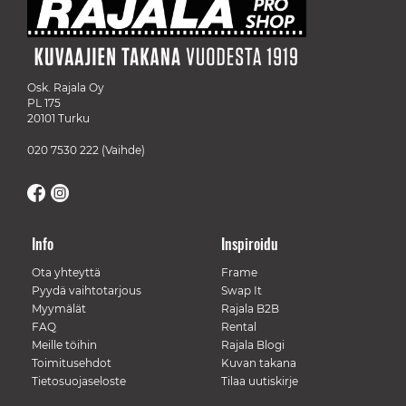
Osk. Rajala Oy
PL 175
20101 Turku
020 7530 222
(Vaihde)
Info
Inspiroidu
Ota yhteyttä
Frame
Pyydä vaihtotarjous
Swap It
Myymälät
Rajala B2B
FAQ
Rental
Meille töihin
Rajala Blogi
Toimitusehdot
Kuvan takana
Tietosuojaseloste
Tilaa uutiskirje