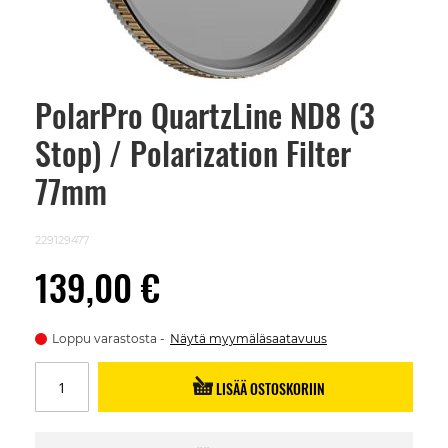
PolarPro QuartzLine ND8 (3
Skip
to
Stop) / Polarization Filter
the
beginning
of
77mm
the
images
gallery
229129477
139,00 €
Loppu varastosta
Näytä myymäläsaatavuus
LISÄÄ OSTOSKORIIN