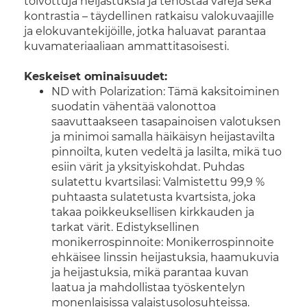
toivottuja heijastuksia ja tehostaa värejä sekä
kontrastia – täydellinen ratkaisu valokuvaajille
ja elokuvantekijöille, jotka haluavat parantaa
kuvamateriaaliaan ammattitasoisesti.
Keskeiset ominaisuudet:
ND with Polarization: Tämä kaksitoiminen
suodatin vähentää valonottoa
saavuttaakseen tasapainoisen valotuksen
ja minimoi samalla häikäisyn heijastavilta
pinnoilta, kuten vedeltä ja lasilta, mikä tuo
esiin värit ja yksityiskohdat. Puhdas
sulatettu kvartsilasi: Valmistettu 99,9 %
puhtaasta sulatetusta kvartsista, joka
takaa poikkeuksellisen kirkkauden ja
tarkat värit. Edistyksellinen
monikerrospinnoite: Monikerrospinnoite
ehkäisee linssin heijastuksia, haamukuvia
ja heijastuksia, mikä parantaa kuvan
laatua ja mahdollistaa työskentelyn
monenlaisissa valaistusolosuhteissa.