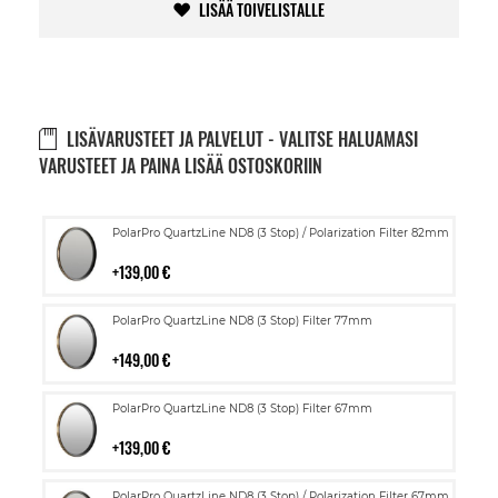
LISÄÄ TOIVELISTALLE
LISÄVARUSTEET JA PALVELUT - VALITSE HALUAMASI
VARUSTEET JA PAINA LISÄÄ OSTOSKORIIN
Lisää
PolarPro QuartzLine ND8 (3 Stop) / Polarization Filter 82mm
ostoskoriin
139,00 €
Lisää
PolarPro QuartzLine ND8 (3 Stop) Filter 77mm
ostoskoriin
149,00 €
Lisää
PolarPro QuartzLine ND8 (3 Stop) Filter 67mm
ostoskoriin
139,00 €
Lisää
PolarPro QuartzLine ND8 (3 Stop) / Polarization Filter 67mm