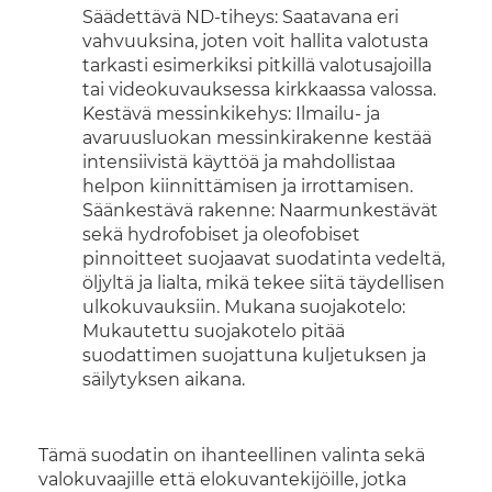
Säädettävä ND-tiheys: Saatavana eri
vahvuuksina, joten voit hallita valotusta
tarkasti esimerkiksi pitkillä valotusajoilla
tai videokuvauksessa kirkkaassa valossa.
Kestävä messinkikehys: Ilmailu- ja
avaruusluokan messinkirakenne kestää
intensiivistä käyttöä ja mahdollistaa
helpon kiinnittämisen ja irrottamisen.
Säänkestävä rakenne: Naarmunkestävät
sekä hydrofobiset ja oleofobiset
pinnoitteet suojaavat suodatinta vedeltä,
öljyltä ja lialta, mikä tekee siitä täydellisen
ulkokuvauksiin. Mukana suojakotelo:
Mukautettu suojakotelo pitää
suodattimen suojattuna kuljetuksen ja
säilytyksen aikana.
Tämä suodatin on ihanteellinen valinta sekä
valokuvaajille että elokuvantekijöille, jotka