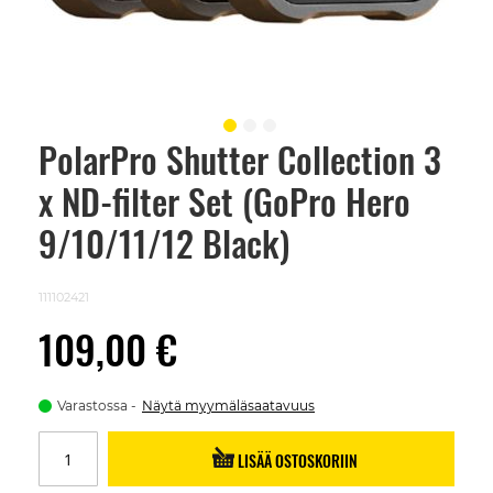
PolarPro Shutter Collection 3
Skip
to
x ND-filter Set (GoPro Hero
the
beginning
of
9/10/11/12 Black)
the
images
gallery
111102421
109,00 €
Varastossa
Näytä myymäläsaatavuus
LISÄÄ OSTOSKORIIN