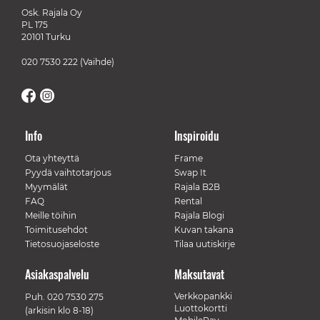
Osk. Rajala Oy
PL 175
20101 Turku
020 7530 222
(Vaihde)
Info
Inspiroidu
Ota yhteyttä
Frame
Pyydä vaihtotarjous
Swap It
Myymälät
Rajala B2B
FAQ
Rental
Meille töihin
Rajala Blogi
Toimitusehdot
Kuvan takana
Tietosuojaseloste
Tilaa uutiskirje
Asiakaspalvelu
Maksutavat
Verkkopankki
Puh.
020 7530 275
Luottokortti
(arkisin klo 8-18)