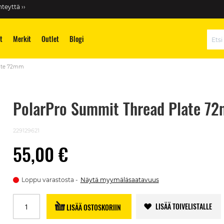
teyttä ››
t
Merkit
Outlet
Blogi
Hae
late 72mm
PolarPro Summit Thread Plate 7
229129621
55,00 €
Loppu varastosta
Näytä myymäläsaatavuus
LISÄÄ TOIVELISTALLE
LISÄÄ OSTOSKORIIN