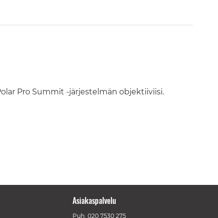
lar Pro Summit -järjestelmän objektiiviisi.
Asiakaspalvelu
Puh.
020 7530 275