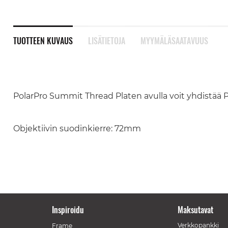
TUOTTEEN KUVAUS
LISÄTIETOJA
MYYMÄLÄSAATAVUUS
PolarPro Summit Thread Platen avulla voit yhdistää Po
Objektiivin suodinkierre: 72mm
Inspiroidu
Maksutavat
Verkkopankki
Frame