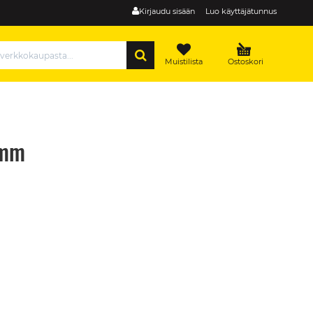
Kirjaudu sisään
Luo käyttäjätunnus
HAE
Muistilista
Ostoskori
2mm