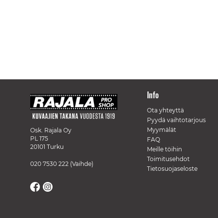
Info
Ota yhteyttä
Pyydä vaihtotarjous
Myymälät
Osk. Rajala Oy
PL 175
FAQ
20101 Turku
Meille töihin
Toimitusehdot
020 7530 222
(Vaihde)
Tietosuojaseloste