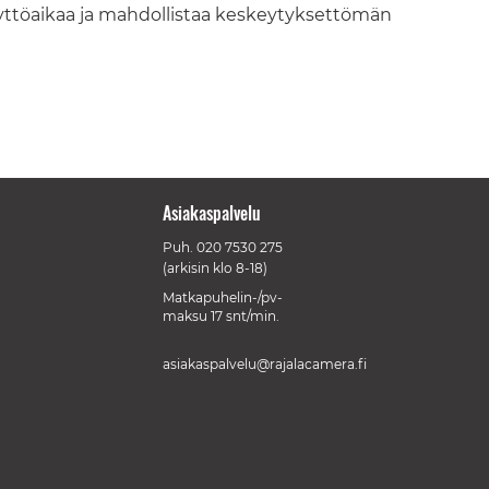
ttöaikaa ja mahdollistaa keskeytyksettömän
Asiakaspalvelu
Puh.
020 7530 275
(arkisin klo 8-18)
Matkapuhelin-/pv-
maksu 17 snt/min.
asiakaspalvelu@rajalacamera.fi