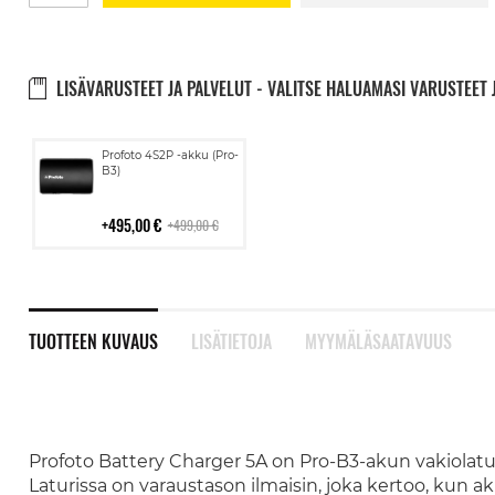
LISÄVARUSTEET JA PALVELUT - VALITSE HALUAMASI VARUSTEET 
Lisää
Profoto 4S2P -akku (Pro-
ostoskoriin
B3)
495,00 €
499,00 €
TUOTTEEN KUVAUS
LISÄTIETOJA
MYYMÄLÄSAATAVUUS
Profoto Battery Charger 5A on Pro-B3-akun vakiolaturi
Laturissa on varaustason ilmaisin, joka kertoo, kun ak