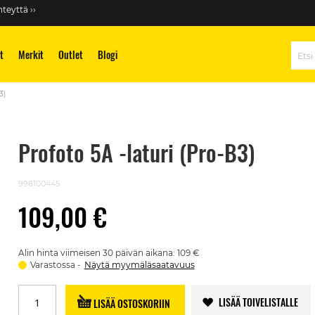
teyttä ››
t
Merkit
Outlet
Blogi
Hae
3)
Profoto 5A -laturi (Pro-B3)
998100445
109,00 €
Alin hinta viimeisen 30 päivän aikana: 109 €
Varastossa
Näytä myymäläsaatavuus
LISÄÄ TOIVELISTALLE
LISÄÄ OSTOSKORIIN