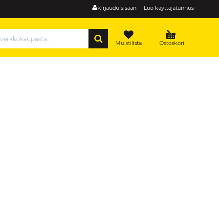
Kirjaudu sisään
Luo käyttäjätunnus
HAE
Muistilista
Ostoskori