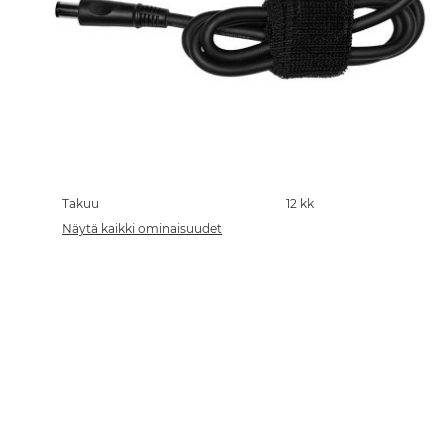
Skip
to
the
Takuu
12 kk
beginning
Näytä kaikki ominaisuudet
of
the
images
gallery