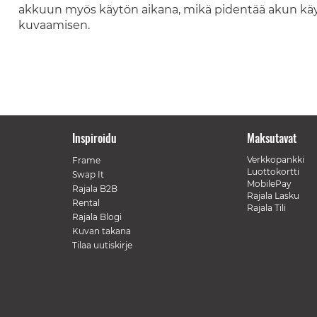
akkuun myös käytön aikana, mikä pidentää akun käy
kuvaamisen.
Inspiroidu
Maksutavat
Verkkopankki
Frame
Luottokortti
Swap It
MobilePay
Rajala B2B
Rajala Lasku
Rental
Rajala Tili
Rajala Blogi
Kuvan takana
Tilaa uutiskirje