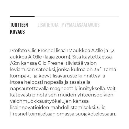
TUOTTEEN
LISÄTIETOJA
MYYMÄLÄSAATAVUUS
KUVAUS
Profoto Clic Fresnel lisää 1,7 aukkoa A2:lle ja 1,2
aukkoa A10:lle (laaja zoom). Sitä käytettäessä
A2:n kanssa Clic Fresnel tiivistää valon
leviämisen säteeksi, jonka kulma on 34°. Tämä
kompakti ja kevyt lisävaruste kiinnittyy ja
irtoaa helposti nopealla ja tasaisella
napsautettavalla magneettikiinnityksellä. Voit
kätevästi pinota sen muiden yhteensopivien
valonmuokkaustyökalujen kanssa
lisäinnovatioiden mahdollistamiseksi. Clic
Fresnel toimitetaan omassa suojakotelossaan.