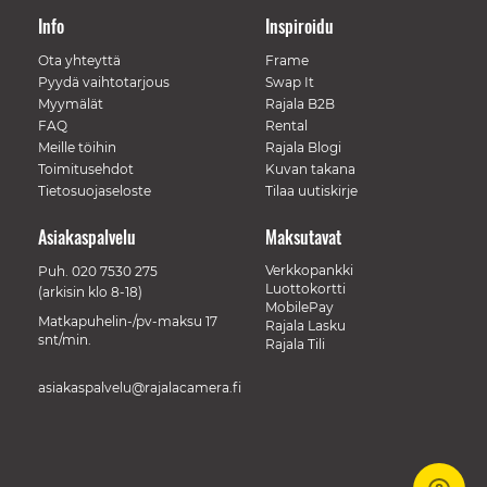
Info
Inspiroidu
Ota yhteyttä
Frame
Pyydä vaihtotarjous
Swap It
Myymälät
Rajala B2B
FAQ
Rental
Meille töihin
Rajala Blogi
Toimitusehdot
Kuvan takana
Tietosuojaseloste
Tilaa uutiskirje
Asiakaspalvelu
Maksutavat
Verkkopankki
Puh.
020 7530 275
Luottokortti
(arkisin klo 8-18)
MobilePay
Matkapuhelin-/pv-maksu 17
Rajala Lasku
snt/min.
Rajala Tili
asiakaspalvelu@rajalacamera.fi