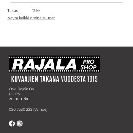
Takuu
12 kk
Näytä kaikki ominaisuudet
Osk. Rajala Oy
PL 175
20101 Turku
020 7530 222
(Vaihde)