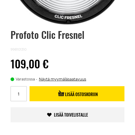
Profoto Clic Fresnel
Skip
to
the
beginning
998101310
of
the
109,00 €
images
gallery
Varastossa
Näytä myymäläsaatavuus
LISÄÄ OSTOSKORIIN
LISÄÄ TOIVELISTALLE