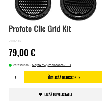
Profoto Clic Grid Kit
Skip
to
the
beginning
998101313
of
the
79,00 €
images
gallery
Varastossa
Näytä myymäläsaatavuus
LISÄÄ OSTOSKORIIN
LISÄÄ TOIVELISTALLE