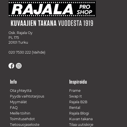
Osk. Rajala Oy
PL 175
20101 Turku
020 7530 222
(Vaihde)
Info
Inspiroidu
Ota yhteyttä
Frame
Pyydä vaihtotarjous
Swap It
Myymälät
Rajala B2B
FAQ
Rental
Meille töihin
Rajala Blogi
Toimitusehdot
Kuvan takana
Tietosuojaseloste
Tilaa uutiskirje