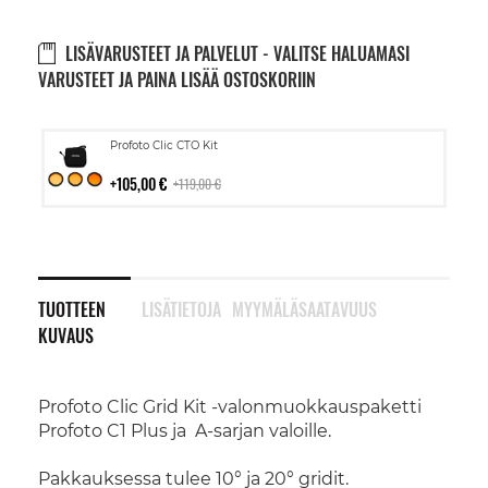
LISÄVARUSTEET JA PALVELUT - VALITSE HALUAMASI
VARUSTEET JA PAINA LISÄÄ OSTOSKORIIN
Lisää
Profoto Clic CTO Kit
ostoskoriin
105,00 €
119,00 €
TUOTTEEN
LISÄTIETOJA
MYYMÄLÄSAATAVUUS
KUVAUS
Profoto Clic Grid Kit -valonmuokkauspaketti
Profoto C1 Plus ja A-sarjan valoille.
Pakkauksessa tulee 10° ja 20° gridit.