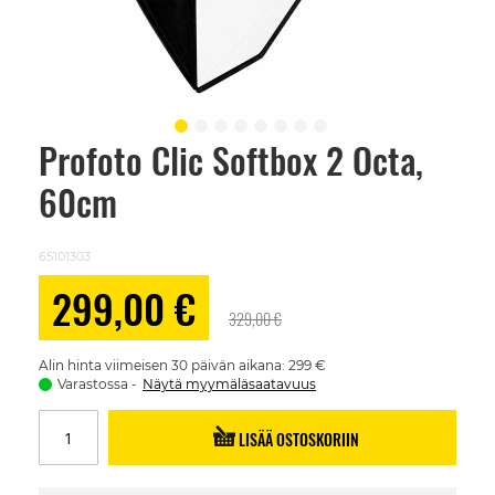
Profoto Clic Softbox 2 Octa,
Skip
to
60cm
the
beginning
of
the
65101303
images
gallery
Alennushinta
299,00 €
329,00 €
Alin hinta viimeisen 30 päivän aikana: 299 €
Varastossa
Näytä myymäläsaatavuus
LISÄÄ OSTOSKORIIN