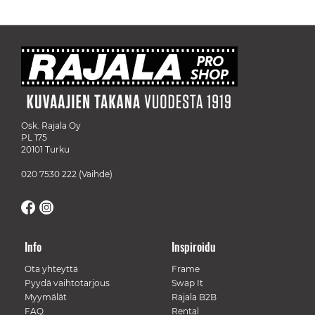
Osk. Rajala Oy
PL 175
20101 Turku
020 7530 222
(Vaihde)
Info
Inspiroidu
Ota yhteyttä
Frame
Pyydä vaihtotarjous
Swap It
Myymälät
Rajala B2B
FAQ
Rental