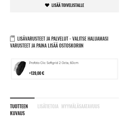
LISÄÄ TOIVELISTALLE
LISÄVARUSTEET JA PALVELUT - VALITSE HALUAMASI
VARUSTEET JA PAINA LISÄÄ OSTOSKORIIN
Lisää
Profoto Clic Softgrid 2 Octa, 60cm
ostoskoriin
139,00 €
TUOTTEEN
LISÄTIETOJA
MYYMÄLÄSAATAVUUS
KUVAUS