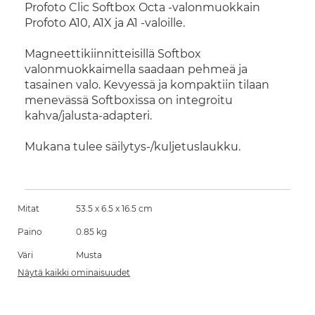
Profoto Clic Softbox Octa -valonmuokkain
Profoto A10, A1X ja A1 -valoille.
Magneettikiinnitteisillä Softbox
valonmuokkaimella saadaan pehmeä ja
tasainen valo. Kevyessä ja kompaktiin tilaan
menevässä Softboxissa on integroitu
kahva/jalusta-adapteri.
Mukana tulee säilytys-/kuljetuslaukku.
Mitat
53.5 x 6.5 x 16.5 cm
Paino
0.85 kg
Väri
Musta
Näytä kaikki ominaisuudet