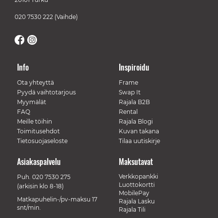
020 7530 222
(Vaihde)
Info
Inspiroidu
Ota yhteyttä
Frame
Pyydä vaihtotarjous
Swap It
Myymälät
Rajala B2B
FAQ
Rental
Meille töihin
Rajala Blogi
Toimitusehdot
Kuvan takana
Tietosuojaseloste
Tilaa uutiskirje
Asiakaspalvelu
Maksutavat
Verkkopankki
Puh.
020 7530 275
Luottokortti
(arkisin klo 8-18)
MobilePay
Matkapuhelin-/pv-maksu 17
Rajala Lasku
snt/min.
Rajala Tili