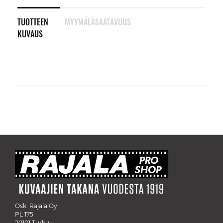
TUOTTEEN
MYYMÄLÄSAATAVUUS
KUVAUS
Osk. Rajala Oy
PL 175
20101 Turku