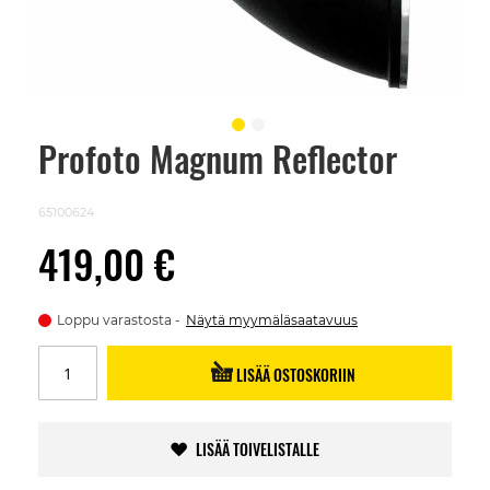
Profoto Magnum Reflector
Skip
to
the
beginning
65100624
of
the
419,00 €
images
gallery
Loppu varastosta
Näytä myymäläsaatavuus
LISÄÄ OSTOSKORIIN
LISÄÄ TOIVELISTALLE