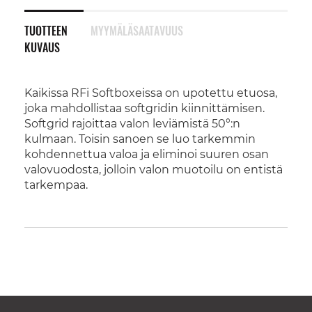
TUOTTEEN
MYYMÄLÄSAATAVUUS
KUVAUS
Kaikissa RFi Softboxeissa on upotettu etuosa,
joka mahdollistaa softgridin kiinnittämisen.
Softgrid rajoittaa valon leviämistä 50°:n
kulmaan. Toisin sanoen se luo tarkemmin
kohdennettua valoa ja eliminoi suuren osan
valovuodosta, jolloin valon muotoilu on entistä
tarkempaa.