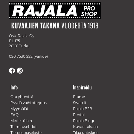
Osk. Rajala Oy
PL 175
20101 Turku
020 7530 222
(Vaihde)
Info
Inspiroidu
Ota yhteyttä
Frame
Pyydä vaihtotarjous
Swap It
Myymälät
Rajala B2B
FAQ
Rental
Meille töihin
Rajala Blogi
Toimitusehdot
Kuvan takana
Tietosuojaseloste
Tilaa uutiskirje