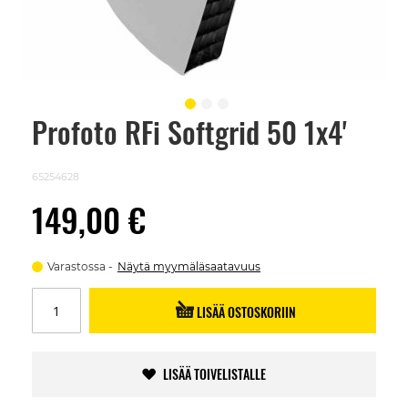
Profoto RFi Softgrid 50 1x4'
Skip
to
the
beginning
65254628
of
the
149,00 €
images
gallery
Varastossa
Näytä myymäläsaatavuus
LISÄÄ OSTOSKORIIN
LISÄÄ TOIVELISTALLE