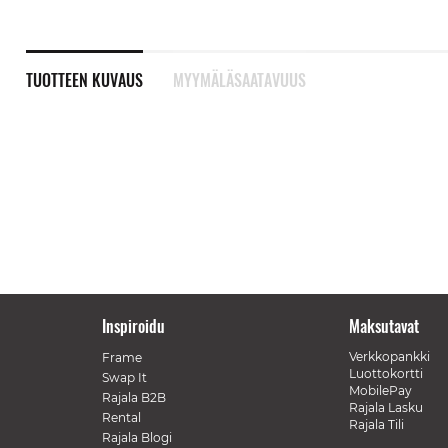
TUOTTEEN KUVAUS
MYYMÄLÄSAATAVUUS
Inspiroidu
Maksutavat
Verkkopankki
Frame
Luottokortti
Swap It
MobilePay
Rajala B2B
Rajala Lasku
Rental
Rajala Tili
Rajala Blogi