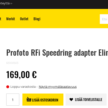
teyttä ››
t
Merkit
Outlet
Blogi
Hae
Profoto RFi Speedring adapter El
65100503
169,00 €
Loppu varastosta
Näytä myymäläsaatavuus
LISÄÄ TOIVELISTALLE
LISÄÄ OSTOSKORIIN