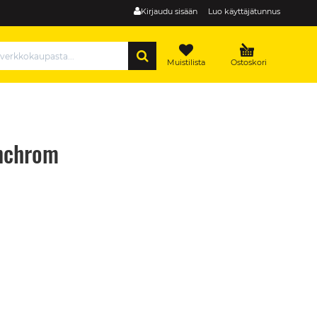
Kirjaudu sisään
Luo käyttäjätunnus
HAE
Muistilista
Ostoskori
inchrom