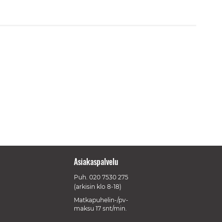
Asiakaspalvelu
Puh.
020 7530 275
(arkisin klo 8-18)
Matkapuhelin-/pv-
maksu 17 snt/min.