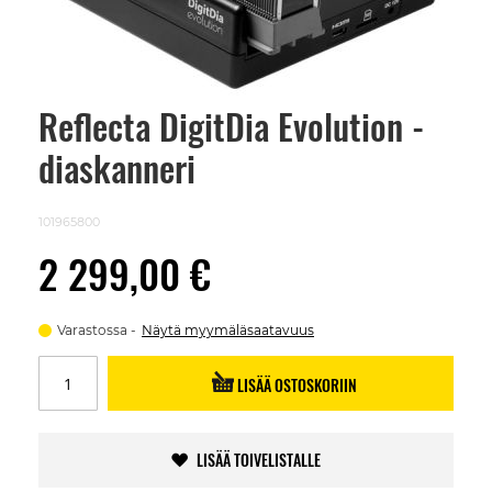
Reflecta DigitDia Evolution -
Skip
to
diaskanneri
the
beginning
of
the
101965800
images
gallery
2 299,00 €
Varastossa
Näytä myymäläsaatavuus
LISÄÄ OSTOSKORIIN
LISÄÄ TOIVELISTALLE