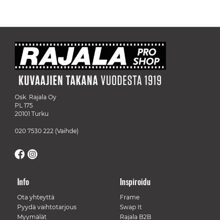
Osk. Rajala Oy
PL 175
20101 Turku
020 7530 222
(Vaihde)
Info
Inspiroidu
Ota yhteyttä
Frame
Pyydä vaihtotarjous
Swap It
Myymälät
Rajala B2B