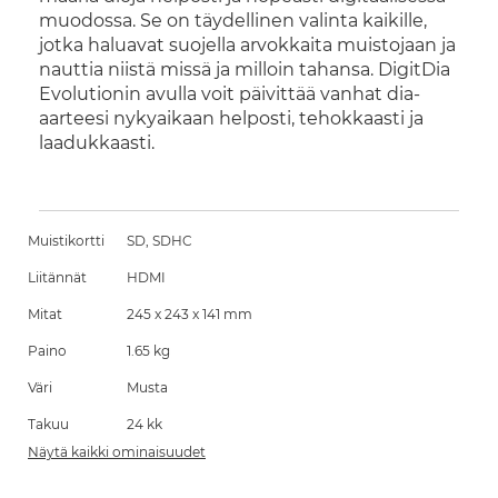
muodossa. Se on täydellinen valinta kaikille,
jotka haluavat suojella arvokkaita muistojaan ja
nauttia niistä missä ja milloin tahansa. DigitDia
Evolutionin avulla voit päivittää vanhat dia-
aarteesi nykyaikaan helposti, tehokkaasti ja
laadukkaasti.
Muistikortti
SD, SDHC
Liitännät
HDMI
Mitat
245 x 243 x 141 mm
Paino
1.65 kg
Väri
Musta
Takuu
24 kk
Näytä kaikki ominaisuudet