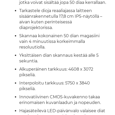
jotka voivat sisältää jopa 50 diaa kerrallaan.
Tarkastele dioja reaaliajassa laitteen
sisäänrakennetulla 17,8 cm IPS-näytöllä –
aivan kuten perinteisessä
diaprojektorissa.
Skannaa kokonainen 50 dian magasiini
vain 4 minuutissa korkeimmalla
resoluutiolla.
Yksittäisen dian skannaus kestää alle 5
sekuntia.
Alkuperäinen tarkkuus: 4608 x 3072
pikseliä.
Interpoloitu tarkkuus: 5750 x 3840
pikseliä.
Innovatiivinen CMOS-kuvakenno takaa
erinomaisen kuvanlaadun ja nopeuden.
Hajasäteilevä LED-päivänvalo valaisee diat