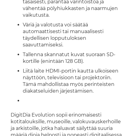
tasaisesti, parantaa värintoistoa ja
vähentää pölyhiukkasten ja naarmujen
vaikutusta.
Väriä ja valotusta voi säätää
automaattisesti tai manuaalisesti
täydellisen lopputuloksen
saavuttamiseksi.
Tallenna skannatut kuvat suoraan SD-
kortille (enintään 128 GB).
Liitä laite HDMI-portin kautta ulkoiseen
näyttöön, televisioon tai projektoriin.
Tämä mahdollistaa myös perinteisten
diakatseluiden järjestämisen.
DigitDia Evolution sopii erinomaisesti
kotitalouksille, museoille, valokuvauskerhoille
ja arkistoille, jotka haluavat säilyttää suuria
määriä dioja helposti ja nopeasti digitaalisessa