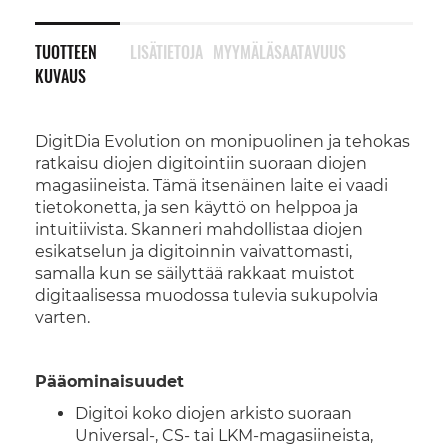
TUOTTEEN
LISÄTIETOJA
MYYMÄLÄSAATAVUUS
KUVAUS
DigitDia Evolution on monipuolinen ja tehokas
ratkaisu diojen digitointiin suoraan diojen
magasiineista. Tämä itsenäinen laite ei vaadi
tietokonetta, ja sen käyttö on helppoa ja
intuitiivista. Skanneri mahdollistaa diojen
esikatselun ja digitoinnin vaivattomasti,
samalla kun se säilyttää rakkaat muistot
digitaalisessa muodossa tulevia sukupolvia
varten.
Pääominaisuudet
Digitoi koko diojen arkisto suoraan
Universal-, CS- tai LKM-magasiineista,