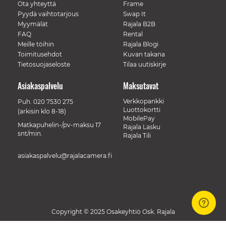
Ota yhteyttä
Frame
Pyydä vaihtotarjous
Swap It
Myymälät
Rajala B2B
FAQ
Rental
Meille töihin
Rajala Blogi
Toimitusehdot
Kuvan takana
Tietosuojaseloste
Tilaa uutiskirje
Asiakaspalvelu
Maksutavat
Verkkopankki
Puh.
020 7530 275
Luottokortti
(arkisin klo 8-18)
MobilePay
Matkapuhelin-/pv-maksu 17
Rajala Lasku
snt/min.
Rajala Tili
asiakaspalvelu@rajalacamera.fi
Copyright © 2025 Osakeyhtiö Osk. Rajala
// Track a page view, by UPI