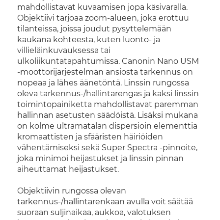
mahdollistavat kuvaamisen jopa käsivaralla.
Objektiivi tarjoaa zoom-alueen, joka erottuu
tilanteissa, joissa joudut pysyttelemään
kaukana kohteesta, kuten luonto- ja
villieläinkuvauksessa tai
ulkoliikuntatapahtumissa. Canonin Nano USM
-moottorijärjestelmän ansiosta tarkennus on
nopeaa ja lähes äänetöntä. Linssin rungossa
oleva tarkennus-/hallintarengas ja kaksi linssin
toimintopainiketta mahdollistavat paremman
hallinnan asetusten säädöistä. Lisäksi mukana
on kolme ultramatalan dispersioin elementtiä
kromaattisten ja sfääristen häiriöiden
vähentämiseksi sekä Super Spectra -pinnoite,
joka minimoi heijastukset ja linssin pinnan
aiheuttamat heijastukset.
Objektiivin rungossa olevan
tarkennus-/hallintarenkaan avulla voit säätää
suoraan suljinaikaa, aukkoa, valotuksen