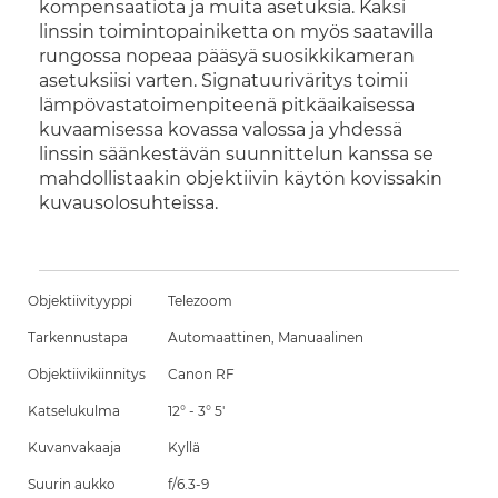
kompensaatiota ja muita asetuksia. Kaksi
linssin toimintopainiketta on myös saatavilla
rungossa nopeaa pääsyä suosikkikameran
asetuksiisi varten. Signatuuriväritys toimii
lämpövastatoimenpiteenä pitkäaikaisessa
kuvaamisessa kovassa valossa ja yhdessä
linssin säänkestävän suunnittelun kanssa se
mahdollistaakin objektiivin käytön kovissakin
kuvausolosuhteissa.
Objektiivityyppi
Telezoom
Tarkennustapa
Automaattinen, Manuaalinen
Objektiivikiinnitys
Canon RF
Katselukulma
12° - 3° 5'
Kuvanvakaaja
Kyllä
Suurin aukko
f/6.3-9