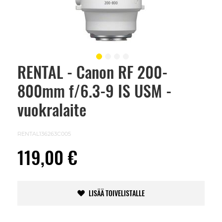
RENTAL - Canon RF 200-
Skip
to
800mm f/6.3-9 IS USM -
the
beginning
of
vuokralaite
the
images
gallery
RENTAL136263C005
119,00 €
LISÄÄ TOIVELISTALLE