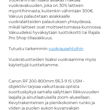
Vuokrahinnan lisäksi asiakas maksaa
vuokravakuuden, joka on 30% laitteen
myyntihinnasta, kuitenkin vähintään 300€.
Vakuus palautetaan asiakkaalle
vuokralaitteiden palautuksen yhteydessä,
mikäli laitteet ovat moitteettomassa kunnossa.
Vakuudeksi hyväksytään luottokortti tai Rajala
Pro Shop tiliasiakkuus.
Tutustu tarkemmin
vuokrausehtoihin
Vuokratuotteiden lisäksi vuokraamme myös
käytettyjä tuotteitamme.
Canon RF 200-800mm f/6.3-9 IS USM -
objektiivi tarjoaa vaikuttavaa optista
suorituskykyä samalla säilyttäen liikkuvuuden
laajalla ja ainutlaatuisella zoom-alueellaan.
Kevytrakenteinen ja pienikokoinen runko ja
viiden ja puolen aukon kuvanvakain