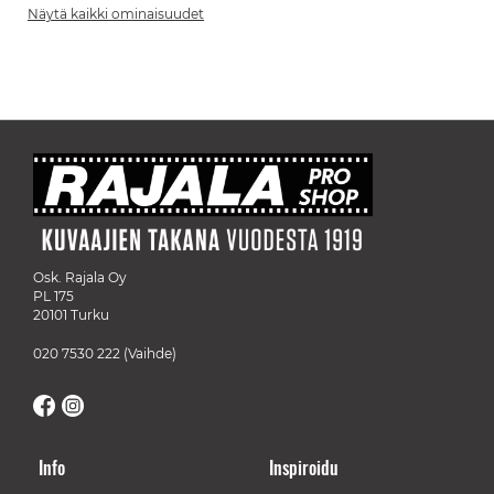
Näytä kaikki ominaisuudet
Osk. Rajala Oy
PL 175
20101 Turku
020 7530 222
(Vaihde)
Info
Inspiroidu