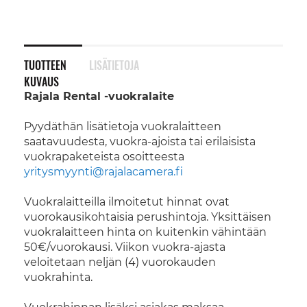
TUOTTEEN
LISÄTIETOJA
KUVAUS
Rajala Rental -vuokralaite
Pyydäthän lisätietoja vuokralaitteen
saatavuudesta, vuokra-ajoista tai erilaisista
vuokrapaketeista osoitteesta
yritysmyynti@rajalacamera.fi
Vuokralaitteilla ilmoitetut hinnat ovat
vuorokausikohtaisia perushintoja. Yksittäisen
vuokralaitteen hinta on kuitenkin vähintään
50€/vuorokausi. Viikon vuokra-ajasta
veloitetaan neljän (4) vuorokauden
vuokrahinta.