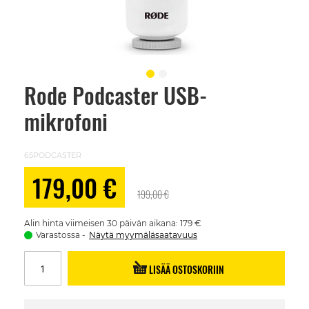
Rode Podcaster USB-
Skip
to
mikrofoni
the
beginning
of
the
65PODCASTER
images
gallery
Alennushinta
179,00 €
199,00 €
Alin hinta viimeisen 30 päivän aikana: 179 €
Varastossa
Näytä myymäläsaatavuus
LISÄÄ OSTOSKORIIN