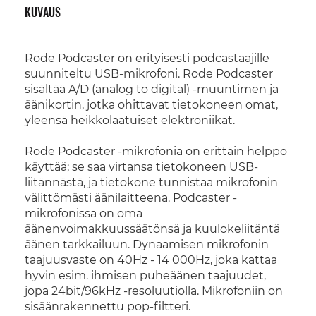
KUVAUS
Rode Podcaster on erityisesti podcastaajille
suunniteltu USB-mikrofoni. Rode Podcaster
sisältää A/D (analog to digital) -muuntimen ja
äänikortin, jotka ohittavat tietokoneen omat,
yleensä heikkolaatuiset elektroniikat.
Rode Podcaster -mikrofonia on erittäin helppo
käyttää; se saa virtansa tietokoneen USB-
liitännästä, ja tietokone tunnistaa mikrofonin
välittömästi äänilaitteena. Podcaster -
mikrofonissa on oma
äänenvoimakkuussäätönsä ja kuulokeliitäntä
äänen tarkkailuun. Dynaamisen mikrofonin
taajuusvaste on 40Hz - 14 000Hz, joka kattaa
hyvin esim. ihmisen puheäänen taajuudet,
jopa 24bit/96kHz -resoluutiolla. Mikrofoniin on
sisäänrakennettu pop-filtteri.