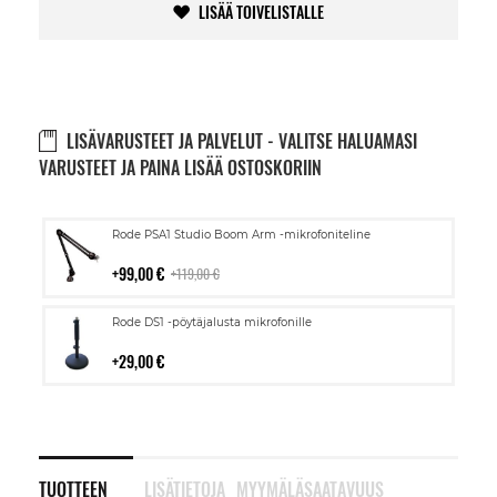
LISÄÄ TOIVELISTALLE
LISÄVARUSTEET JA PALVELUT - VALITSE HALUAMASI
VARUSTEET JA PAINA LISÄÄ OSTOSKORIIN
Lisää
Rode PSA1 Studio Boom Arm -mikrofoniteline
ostoskoriin
99,00 €
119,00 €
Lisää
Rode DS1 -pöytäjalusta mikrofonille
ostoskoriin
29,00 €
TUOTTEEN
LISÄTIETOJA
MYYMÄLÄSAATAVUUS