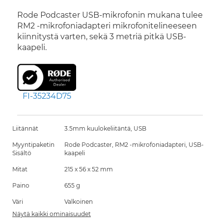
Rode Podcaster USB-mikrofonin mukana tulee
RM2 -mikrofoniadapteri mikrofonitelineeseen
kiinnitystä varten, sekä 3 metriä pitkä USB-
kaapeli.
FI-35234D75
Liitännät
3.5mm kuulokeliitäntä, USB
Myyntipaketin
Rode Podcaster, RM2 -mikrofoniadapteri, USB-
Sisältö
kaapeli
Mitat
215 x 56 x 52 mm
Paino
655 g
Väri
Valkoinen
Näytä kaikki ominaisuudet