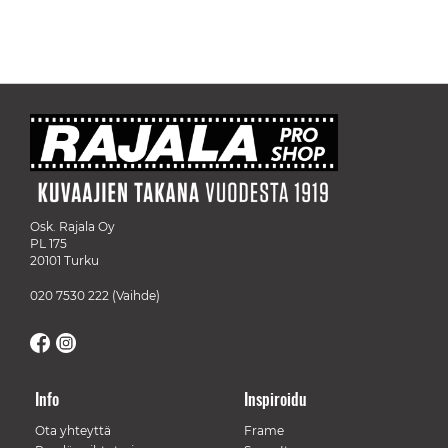
Osk. Rajala Oy
PL 175
20101 Turku
020 7530 222
(Vaihde)
Info
Inspiroidu
Ota yhteyttä
Frame