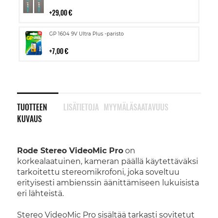
ostoskoriin
29,00 €
Lisää
GP 1604 9V Ultra Plus -paristo
ostoskoriin
7,00 €
TUOTTEEN
LISÄTIETOJA
MYYMÄLÄSAATAVUUS
KUVAUS
Rode Stereo VideoMic Pro
on
korkealaatuinen, kameran päällä käytettäväksi
tarkoitettu stereomikrofoni, joka soveltuu
erityisesti ambienssin äänittämiseen lukuisista
eri lähteistä.
Stereo VideoMic Pro sisältää tarkasti sovitetut