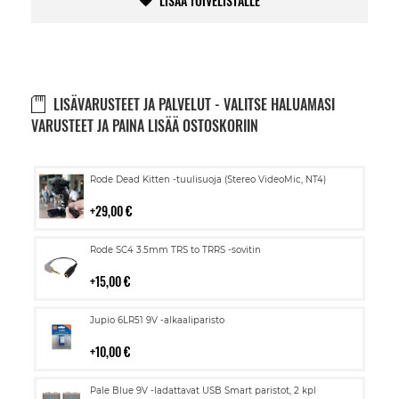
LISÄÄ TOIVELISTALLE
LISÄVARUSTEET JA PALVELUT - VALITSE HALUAMASI
VARUSTEET JA PAINA LISÄÄ OSTOSKORIIN
Lisää
Rode Dead Kitten -tuulisuoja (Stereo VideoMic, NT4)
ostoskoriin
29,00 €
Lisää
Rode SC4 3.5mm TRS to TRRS -sovitin
ostoskoriin
15,00 €
Lisää
Jupio 6LR51 9V -alkaaliparisto
ostoskoriin
10,00 €
Lisää
Pale Blue 9V -ladattavat USB Smart paristot, 2 kpl