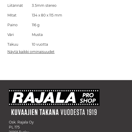
Liitännät
3.5mm stereo
Mitat
134 x 80 x 115 mm
Paino
116 g
Väri
Musta
Takuu
10 vuotta
Näytä kaikki ominaisuudet
Osk. Rajala Oy
PL 175