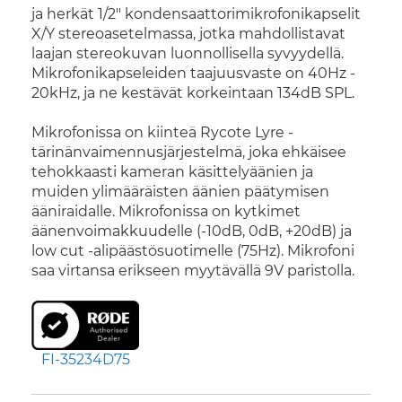
ja herkät 1/2" kondensaattorimikrofonikapselit
X/Y stereoasetelmassa, jotka mahdollistavat
laajan stereokuvan luonnollisella syvyydellä.
Mikrofonikapseleiden taajuusvaste on 40Hz -
20kHz, ja ne kestävät korkeintaan 134dB SPL.
Mikrofonissa on kiinteä Rycote Lyre -
tärinänvaimennusjärjestelmä, joka ehkäisee
tehokkaasti kameran käsittelyäänien ja
muiden ylimääräisten äänien päätymisen
ääniraidalle. Mikrofonissa on kytkimet
äänenvoimakkuudelle (-10dB, 0dB, +20dB) ja
low cut -alipäästösuotimelle (75Hz). Mikrofoni
saa virtansa erikseen myytävällä 9V paristolla.
FI-35234D75