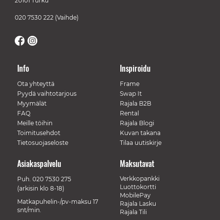
20101 Turku
020 7530 222
(Vaihde)
Info
Inspiroidu
Ota yhteyttä
Frame
Pyydä vaihtotarjous
Swap It
Myymälät
Rajala B2B
FAQ
Rental
Meille töihin
Rajala Blogi
Toimitusehdot
Kuvan takana
Tietosuojaseloste
Tilaa uutiskirje
Asiakaspalvelu
Maksutavat
Verkkopankki
Puh.
020 7530 275
Luottokortti
(arkisin klo 8-18)
MobilePay
Matkapuhelin-/pv-maksu 17
Rajala Lasku
snt/min.
Rajala Tili