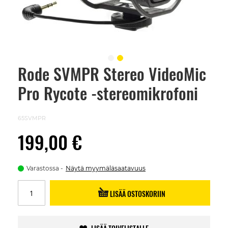
Rode SVMPR Stereo VideoMic
Skip
to
Pro Rycote -stereomikrofoni
the
beginning
of
the
65SVMPR
images
gallery
199,00 €
Varastossa
Näytä myymäläsaatavuus
LISÄÄ OSTOSKORIIN