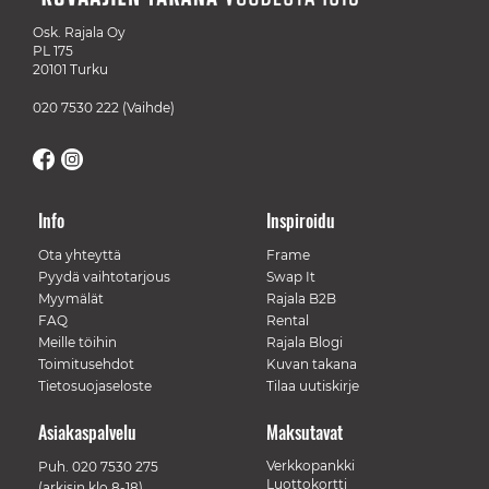
Osk. Rajala Oy
PL 175
20101 Turku
020 7530 222
(Vaihde)
Info
Inspiroidu
Ota yhteyttä
Frame
Pyydä vaihtotarjous
Swap It
Myymälät
Rajala B2B
FAQ
Rental
Meille töihin
Rajala Blogi
Toimitusehdot
Kuvan takana
Tietosuojaseloste
Tilaa uutiskirje
Asiakaspalvelu
Maksutavat
Verkkopankki
Puh.
020 7530 275
Luottokortti
(arkisin klo 8-18)