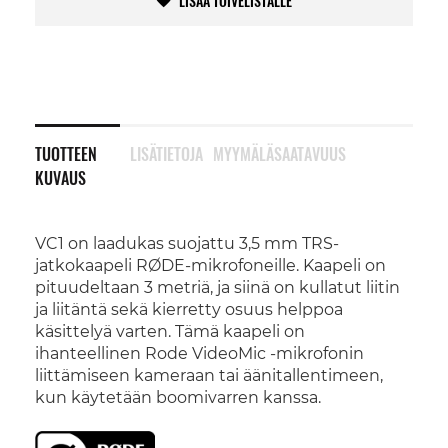
LISÄÄ TOIVELISTALLE
TUOTTEEN
LISÄTIETOJA
MYYMÄLÄSAATAVUUS
KUVAUS
VC1 on laadukas suojattu 3,5 mm TRS-
jatkokaapeli RØDE-mikrofoneille. Kaapeli on
pituudeltaan 3 metriä, ja siinä on kullatut liitin
ja liitäntä sekä kierretty osuus helppoa
käsittelyä varten. Tämä kaapeli on
ihanteellinen Rode VideoMic -mikrofonin
liittämiseen kameraan tai äänitallentimeen,
kun käytetään boomivarren kanssa.