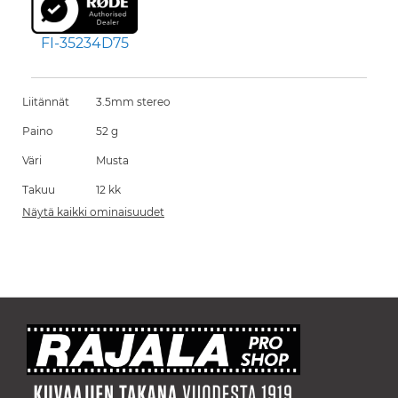
FI-35234D75
Liitännät
3.5mm stereo
Paino
52 g
Väri
Musta
Takuu
12 kk
Näytä kaikki ominaisuudet