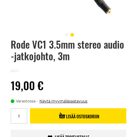
Rode VC1 3.5mm stereo audio
Skip
to
-jatkojohto, 3m
the
beginning
of
the
65VC
images
gallery
19,00 €
Varastossa
Näytä myymäläsaatavuus
LISÄÄ OSTOSKORIIN