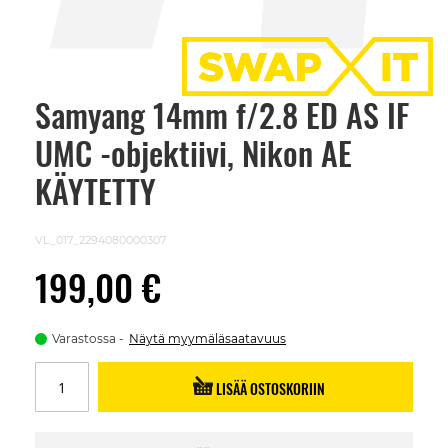
Samyang 14mm f/2.8 ED AS IF
Skip
to
UMC -objektiivi, Nikon AE
the
beginning
of
KÄYTETTY
the
images
gallery
VL_017_2294080000307
199,00 €
Varastossa
Näytä myymäläsaatavuus
LISÄÄ OSTOSKORIIN