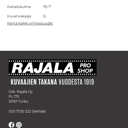
Katselukulma
115.7°
Kuvanvakaaja
Ei
Näytä kaikki ominaisuudet
Osk. Rajala Oy
PL 175
20101 Turku
020 7530 222
(Vaihde)