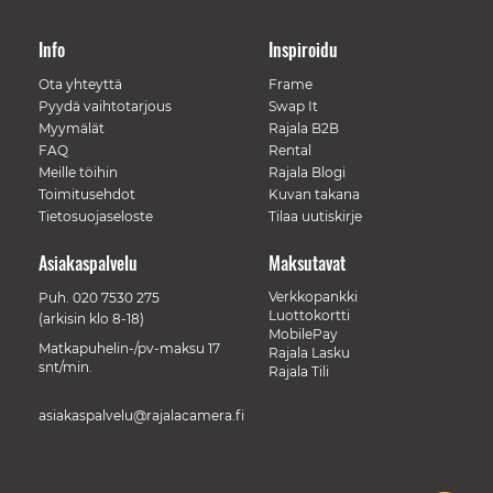
Info
Inspiroidu
Ota yhteyttä
Frame
Pyydä vaihtotarjous
Swap It
Myymälät
Rajala B2B
FAQ
Rental
Meille töihin
Rajala Blogi
Toimitusehdot
Kuvan takana
Tietosuojaseloste
Tilaa uutiskirje
Asiakaspalvelu
Maksutavat
Verkkopankki
Puh.
020 7530 275
Luottokortti
(arkisin klo 8-18)
MobilePay
Matkapuhelin-/pv-maksu 17
Rajala Lasku
snt/min.
Rajala Tili
asiakaspalvelu@rajalacamera.fi