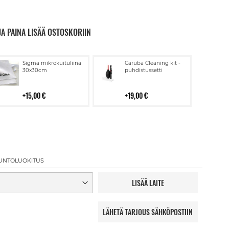
JA PAINA LISÄÄ OSTOSKORIIN
Lisää
Lisää
Sigma mikrokuituliina
Caruba Cleaning kit -
ostoskoriin
ostoskoriin
30x30cm
puhdistussetti
15,00 €
19,00 €
UNTOLUOKITUS
LISÄÄ LAITE
LÄHETÄ TARJOUS SÄHKÖPOSTIIN