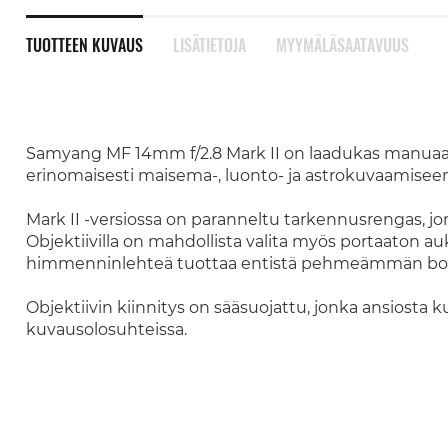
TUOTTEEN KUVAUS
LISÄTIETOJA
MYYMÄLÄSAATAVUUS
Samyang MF 14mm f/2.8 Mark II on laadukas manuaali
erinomaisesti maisema-, luonto- ja astrokuvaamiseen
Mark II -versiossa on paranneltu tarkennusrengas, 
Objektiivilla on mahdollista valita myös portaaton auk
himmenninlehteä tuottaa entistä pehmeämmän bok
Objektiivin kiinnitys on sääsuojattu, jonka ansiost
kuvausolosuhteissa.