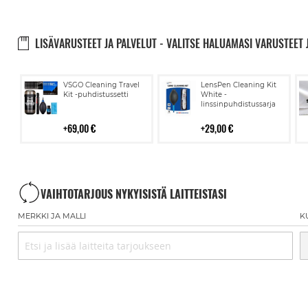
LISÄVARUSTEET JA PALVELUT - VALITSE HALUAMASI VARUSTEET 
Lisää
Lisää
VSGO Cleaning Travel
LensPen Cleaning Kit
ostoskoriin
ostoskoriin
Kit -puhdistussetti
White -
linssinpuhdistussarja
69,00 €
29,00 €
VAIHTOTARJOUS NYKYISISTÄ LAITTEISTASI
MERKKI JA MALLI
K