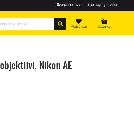
Kirjaudu sisään
Luo käyttäjätunnus
HAE
Muistilista
Ostoskori
bjektiivi, Nikon AE