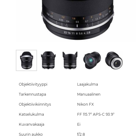
Skip
to
the
Objektiivityyppi
Laajakulma
beginning
Tarkennustapa
Manuaalinen
of
the
Objektiivikiinnitys
Nikon FX
images
gallery
Katselukulma
FF 115.7° APS-C 93.9°
Kuvanvakaaja
Ei
Suurin aukko
f/2.8