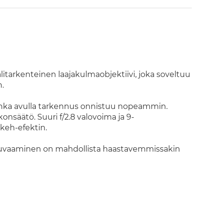
tarkenteinen laajakulmaobjektiivi, joka soveltuu
.
jonka avulla tarkennus onnistuu nopeammin.
onsäätö. Suuri f/2.8 valovoima ja 9-
eh-efektin.
a kuvaaminen on mahdollista haastavemmissakin