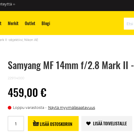
teyttä ››
t
Merkit
Outlet
Blogi
Hae
 II -objektiivi, Nikon AE
Samyang MF 14mm f/2.8 Mark II -o
229114000
459,00 €
Loppu varastosta
Näytä myymäläsaatavuus
LISÄÄ TOIVELISTALLE
LISÄÄ OSTOSKORIIN