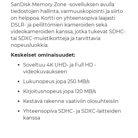
SanDisk Memory Zone -sovelluksen avulla
tiedostojen hallinta, varmuuskopiointi ja siirto
on helppoa. Kortti on yhteensopiva laajasti
DSLR- ja peilittömien kameroiden sekä
videokameroiden kanssa, jotka tukevat SDHC-
tai SDXC-muistikortteja ja tarvittavia
nopeusluokkia.
Keskeiset ominaisuudet:
Soveltuu 4K UHD- ja Full HD -
videokuvaukseen
Lukunopeus jopa 250 MB/s
Kirjoitusnopeus jopa 120 MB/s
Kestävä rakenne vaativiin olosuhteisiin
Yhteensopiva SDHC- ja SDXC-laitteiden
kanssa