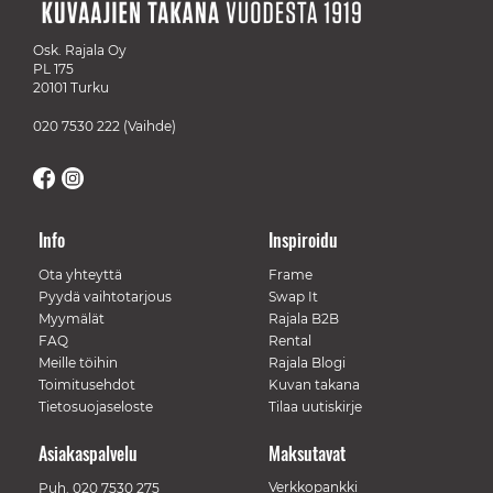
Osk. Rajala Oy
PL 175
20101 Turku
020 7530 222
(Vaihde)
Info
Inspiroidu
Ota yhteyttä
Frame
Pyydä vaihtotarjous
Swap It
Myymälät
Rajala B2B
FAQ
Rental
Meille töihin
Rajala Blogi
Toimitusehdot
Kuvan takana
Tietosuojaseloste
Tilaa uutiskirje
Asiakaspalvelu
Maksutavat
Verkkopankki
Puh.
020 7530 275