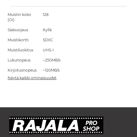
Muistin koko
128
(Gt)
Sääsuojaus
Kyllä
Muistikortti
SDXC
Muistiluokitus
UHS-I
Lukunopeus
~250MB/s
Kirjoitusnopeus
~120MB/s
Näytä kaikki ominaisuudet