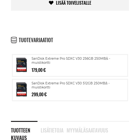
LISÄÄ TOIVELISTALLE
TUOTEVARIAATIOT
SanDisk Extreme Pro SDXC V30 256GB 250MB/s -
muistikortti
179,00 €
SanDisk Extreme Pro SDXC V30 512GB 250MB/s -
muistikortti
299,00 €
TUOTTEEN
LISÄTIETOJA
MYYMÄLÄSAATAVUUS
KUVAUS