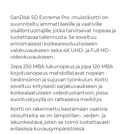
SanDisk SD Extreme Pro -muistikortti on
suunniteltu ammattilaisille ja vaativille
sisällöntuottajille, jotka tarvitsevat nopeaa ja
luotettavaa tallennusta. Se soveltuu
erinomaisesti korkearesoluutioiseen
valokuvaukseen sekä 4K UHD- ja Full HD -
videokuvaukseen.
Jopa 250 MB/s lukunopeus ja jopa 120 MB/s
kirjoitusnopeus mahdollistavat nopean
tiedonsiirron ja sujuvan työnkulun. Kortti
soveltuu erityisesti sarjakuvaukseen ja
korkealaatuiseen videotuotantoon, jossa
suorituskyvyllä on ratkaiseva merkitys.
Kortti on rakennettu kestämään vaativia
olosuhteita: se on lämpötilan-, veden- ja
iskunkestävä, joten se toimii luotettavasti
erilaisissa kuvausympäristöissä.