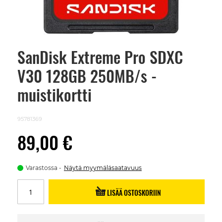
SanDisk Extreme Pro SDXC
Skip
to
V30 128GB 250MB/s -
the
beginning
of
muistikortti
the
images
gallery
95781369
89,00 €
Varastossa
Näytä myymäläsaatavuus
LISÄÄ OSTOSKORIIN