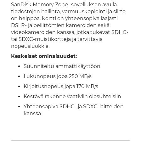
SanDisk Memory Zone -sovelluksen avulla
tiedostojen hallinta, varmuuskopiointi ja siirto
on helppoa. Kortti on yhteensopiva laajasti
DSLR- ja peilittömien kameroiden sekä
videokameroiden kanssa, jotka tukevat SDHC-
tai SDXC-muistikortteja ja tarvittavia
nopeusluokkia.
Keskeiset ominaisuudet:
Suunniteltu ammattikäyttöön
Lukunopeus jopa 250 MB/s
Kirjoitusnopeus jopa 170 MB/s
Kestävä rakenne vaativiin olosuhteisiin
Yhteensopiva SDHC- ja SDXC-laitteiden
kanssa