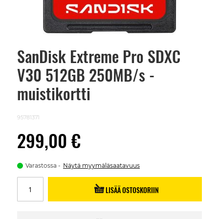
SanDisk Extreme Pro SDXC
Skip
to
V30 512GB 250MB/s -
the
beginning
of
muistikortti
the
images
gallery
95781371
299,00 €
Varastossa
Näytä myymäläsaatavuus
LISÄÄ OSTOSKORIIN