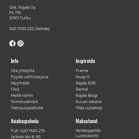
Osk. Rajala Oy
PL 175
20101 Turku
020 7530 222
(Vaihde)
Info
Inspiroidu
Ota yhteyttä
Frame
Pyydä vaihtotarjous
Swap It
Myymälät
Rajala B2B
FAQ
Rental
Meille töihin
Rajala Blogi
Toimitusehdot
Kuvan takana
Tietosuojaseloste
Tilaa uutiskirje
Asiakaspalvelu
Maksutavat
Verkkopankki
Puh.
020 7530 275
Luottokortti
(arkisin klo 8-18)