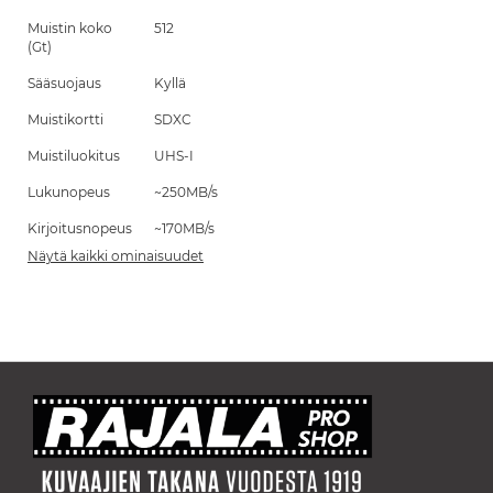
Muistin koko
512
(Gt)
Sääsuojaus
Kyllä
Muistikortti
SDXC
Muistiluokitus
UHS-I
Lukunopeus
~250MB/s
Kirjoitusnopeus
~170MB/s
Näytä kaikki ominaisuudet