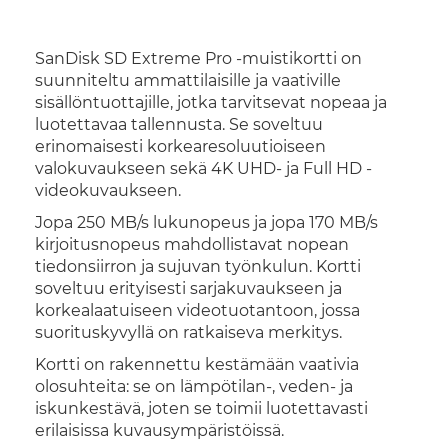
SanDisk SD Extreme Pro -muistikortti on
suunniteltu ammattilaisille ja vaativille
sisällöntuottajille, jotka tarvitsevat nopeaa ja
luotettavaa tallennusta. Se soveltuu
erinomaisesti korkearesoluutioiseen
valokuvaukseen sekä 4K UHD- ja Full HD -
videokuvaukseen.
Jopa 250 MB/s lukunopeus ja jopa 170 MB/s
kirjoitusnopeus mahdollistavat nopean
tiedonsiirron ja sujuvan työnkulun. Kortti
soveltuu erityisesti sarjakuvaukseen ja
korkealaatuiseen videotuotantoon, jossa
suorituskyvyllä on ratkaiseva merkitys.
Kortti on rakennettu kestämään vaativia
olosuhteita: se on lämpötilan-, veden- ja
iskunkestävä, joten se toimii luotettavasti
erilaisissa kuvausympäristöissä.