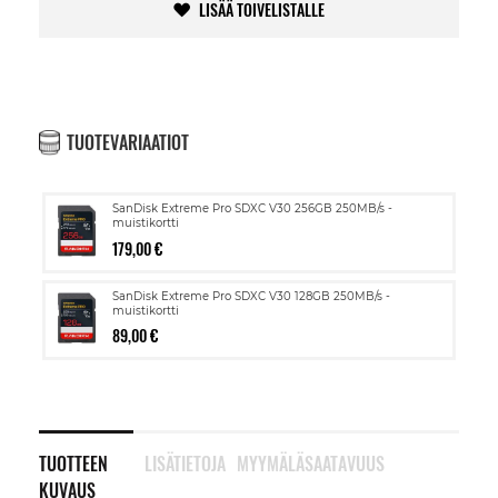
LISÄÄ TOIVELISTALLE
TUOTEVARIAATIOT
SanDisk Extreme Pro SDXC V30 256GB 250MB/s -
muistikortti
179,00 €
SanDisk Extreme Pro SDXC V30 128GB 250MB/s -
muistikortti
89,00 €
TUOTTEEN
LISÄTIETOJA
MYYMÄLÄSAATAVUUS
KUVAUS