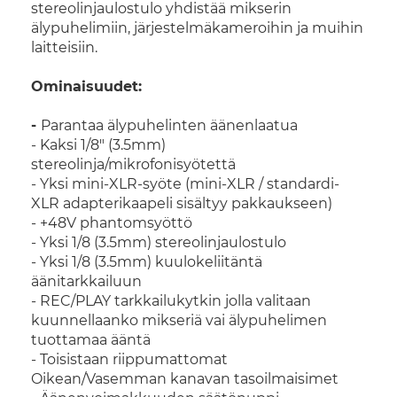
stereolinjaulostulo yhdistää mikserin
älypuhelimiin, järjestelmäkameroihin ja muihin
laitteisiin.
Ominaisuudet:
-
Parantaa älypuhelinten äänenlaatua
- Kaksi 1/8" (3.5mm)
stereolinja/mikrofonisyötettä
- Yksi mini-XLR-syöte (mini-XLR / standardi-
XLR adapterikaapeli sisältyy pakkaukseen)
- +48V phantomsyöttö
- Yksi 1/8 (3.5mm) stereolinjaulostulo
- Yksi 1/8 (3.5mm) kuulokeliitäntä
äänitarkkailuun
- REC/PLAY tarkkailukytkin jolla valitaan
kuunnellaanko mikseriä vai älypuhelimen
tuottamaa ääntä
- Toisistaan riippumattomat
Oikean/Vasemman kanavan tasoilmaisimet