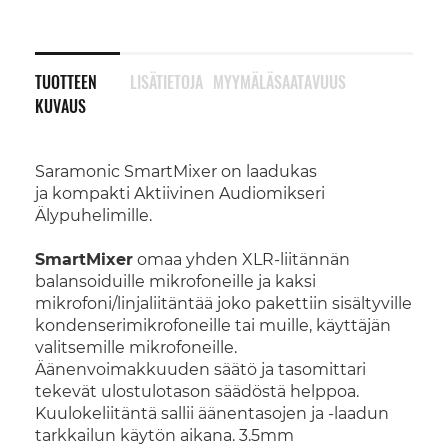
TUOTTEEN
LISÄTIETOJA
MYYMÄLÄSAATAVUUS
KUVAUS
Saramonic SmartMixer on laadukas
ja kompakti Aktiivinen Audiomikseri
Älypuhelimille.
SmartMixer
omaa yhden XLR-liitännän
balansoiduille mikrofoneille ja kaksi
mikrofoni/linjaliitäntää joko pakettiin sisältyville
kondenserimikrofoneille tai muille, käyttäjän
valitsemille mikrofoneille.
Äänenvoimakkuuden säätö ja tasomittari
tekevät ulostulotason säädöstä helppoa.
Kuulokeliitäntä sallii äänentasojen ja -laadun
tarkkailun käytön aikana. 3.5mm