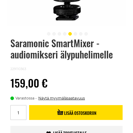
Saramonic SmartMixer -
Skip
to
audiomikseri älypuhelimelle
the
beginning
of
the
229110363
images
gallery
159,00 €
Varastossa
Näytä myymäläsaatavuus
LISÄÄ OSTOSKORIIN