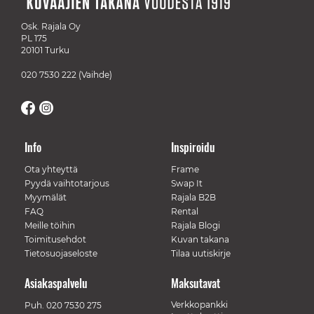
Osk. Rajala Oy
PL 175
20101 Turku
020 7530 222
(Vaihde)
Info
Inspiroidu
Ota yhteyttä
Frame
Pyydä vaihtotarjous
Swap It
Myymälät
Rajala B2B
FAQ
Rental
Meille töihin
Rajala Blogi
Toimitusehdot
Kuvan takana
Tietosuojaseloste
Tilaa uutiskirje
Asiakaspalvelu
Maksutavat
Verkkopankki
Puh.
020 7530 275