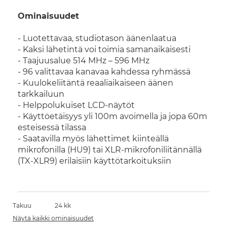
Ominaisuudet
- Luotettavaa, studiotason äänenlaatua
- Kaksi lähetintä voi toimia samanaikaisesti
- Taajuusalue 514 MHz – 596 MHz
- 96 valittavaa kanavaa kahdessa ryhmässä
- Kuulokeliitäntä reaaliaikaiseen äänen
tarkkailuun
- Helppolukuiset LCD-näytöt
- Käyttöetäisyys yli 100m avoimella ja jopa 60m
esteisessä tilassa
- Saatavilla myös lähettimet kiinteällä
mikrofonilla (HU9) tai XLR-mikrofoniliitännällä
(TX-XLR9) erilaisiin käyttötarkoituksiin
Takuu
24 kk
Näytä kaikki ominaisuudet