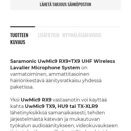
LÄHETÄ TARJOUS SÄHKÖPOSTIIN
TUOTTEEN
LISÄTIETOJA
MYYMÄLÄSAATAVUUS
KUVAUS
Saramonic UwMic9 RX9+TX9 UHF Wireless
Lavalier Microphone System
on
varmatoiminen, ammattitasoinen
häiriönkestävä äänitysratkaisu yhdessä
paketissa.
Yksi
UwMic9 RX9
vastaanotin voi käyttää
kahta
UwMic9 TX9, HU9 tai TX-XLR9
lähetinyksikköä samanaikaisesti, tehden
järjestelmästä kätevän ja mukautuvan
työkalun audioäänitykseen, videokuvaukseen