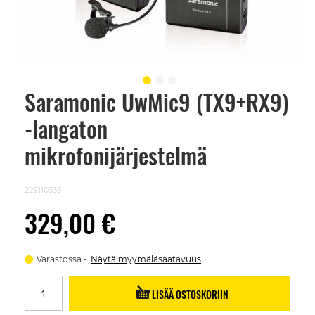
Saramonic UwMic9 (TX9+RX9)
Skip
to
-langaton
the
beginning
of
mikrofonijärjestelmä
the
images
gallery
229110335
329,00 €
Varastossa
Näytä myymäläsaatavuus
LISÄÄ OSTOSKORIIN