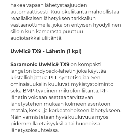
hakea vapaan lähetystaajuuden
automaattisesti. Kuulokeliitäntä mahdollistaa
reaaliaikaisen lähetyksen tarkkailun
vastaanottimella, joka on erityisen hyödyllinen
silloin kun kamerasta puuttuu
audiotarkkailuliitäntä.
UwMic9 TX9 - Lähetin (1 kpl)
Saramonic UwMic9 TX9
on kompakti
langaton bodypack-lähetin joka käyttää
kristalliohjattua PLL-syntetisojiaa. Sen
ominaisuuksiin kuuluvat mykistystoiminto
sekä BMP-tyypinen mikrofoniliitäntä. RF-
lähetin voidaan asettaa tarvittavan
lähetystehon mukaan kolmeen asentoon,
matala, keski, ja korkeatehoiseen lähetykseen.
Näin varmistetaan hyvä kuuluvuus myös
pidemmillä etäisyyksillä tai huonoissa
lähetysolosuhteissa.