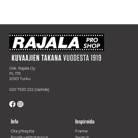
Osk. Rajala Oy
PL 175
20101 Turku
020 7530 222
(Vaihde)
Info
Inspiroidu
Ota yhteyttä
Frame
Pyydä vaihtotarjous
Swap It