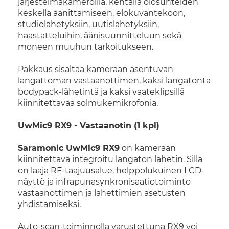
järjestelmäkameroilla, kentällä olosuhteiden
keskellä äänittämiseen, elokuvantekoon,
studiolähetyksiin, uutislähetyksiin,
haastatteluihin, äänisuunnitteluun sekä
moneen muuhun tarkoitukseen.
Pakkaus sisältää kameraan asentuvan
langattoman vastaanottimen, kaksi langatonta
bodypack-lähetintä ja kaksi vaateklipsillä
kiinnitettävää solmukemikrofonia.
UwMic9 RX9 - Vastaanotin (1 kpl)
Saramonic UwMic9 RX9
on kameraan
kiinnitettävä integroitu langaton lähetin. Sillä
on laaja RF-taajuusalue, helppolukuinen LCD-
näyttö ja infrapunasynkronisaatiotoiminto
vastaanottimen ja lähettimien asetusten
yhdistämiseksi.
Auto-scan-toiminnolla varustettuna RX9 voi