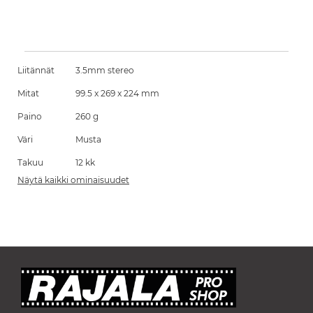
Liitännät
3.5mm stereo
Mitat
99.5 x 269 x 224 mm
Paino
260 g
Väri
Musta
Takuu
12 kk
Näytä kaikki ominaisuudet