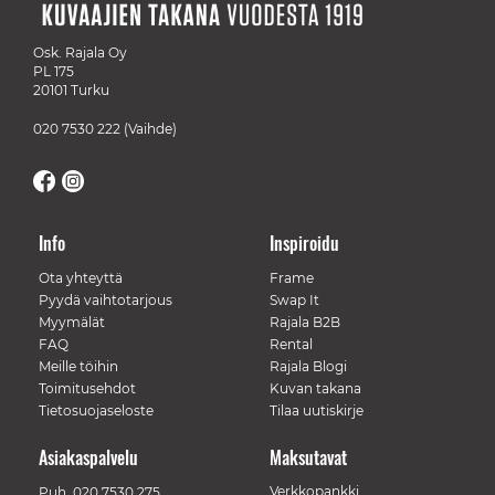
Osk. Rajala Oy
PL 175
20101 Turku
020 7530 222
(Vaihde)
Info
Inspiroidu
Ota yhteyttä
Frame
Pyydä vaihtotarjous
Swap It
Myymälät
Rajala B2B
FAQ
Rental
Meille töihin
Rajala Blogi
Toimitusehdot
Kuvan takana
Tietosuojaseloste
Tilaa uutiskirje
Asiakaspalvelu
Maksutavat
Verkkopankki
Puh.
020 7530 275