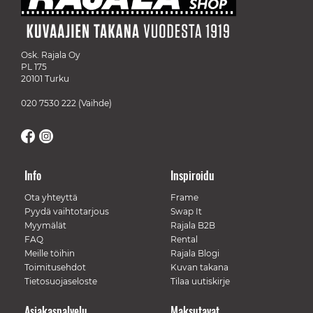
Osk. Rajala Oy
PL 175
20101 Turku
020 7530 222
(Vaihde)
Info
Inspiroidu
Ota yhteyttä
Frame
Pyydä vaihtotarjous
Swap It
Myymälät
Rajala B2B
FAQ
Rental
Meille töihin
Rajala Blogi
Toimitusehdot
Kuvan takana
Tietosuojaseloste
Tilaa uutiskirje
Asiakaspalvelu
Maksutavat