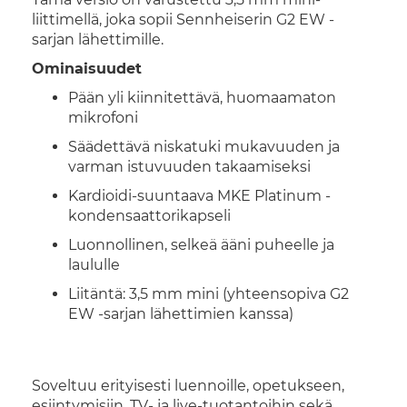
liittimellä, joka sopii Sennheiserin G2 EW -
sarjan lähettimille.
Ominaisuudet
Pään yli kiinnitettävä, huomaamaton
mikrofoni
Säädettävä niskatuki mukavuuden ja
varman istuvuuden takaamiseksi
Kardioidi-suuntaava MKE Platinum -
kondensaattorikapseli
Luonnollinen, selkeä ääni puheelle ja
laululle
Liitäntä: 3,5 mm mini (yhteensopiva G2
EW -sarjan lähettimien kanssa)
Soveltuu erityisesti luennoille, opetukseen,
esiintymisiin, TV- ja live-tuotantoihin sekä