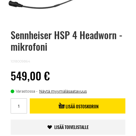
Sennheiser HSP 4 Headworn -
Skip
to
mikrofoni
the
beginning
of
the
1018009864
images
gallery
549,00 €
Varastossa
Näytä myymäläsaatavuus
LISÄÄ OSTOSKORIIN
LISÄÄ TOIVELISTALLE