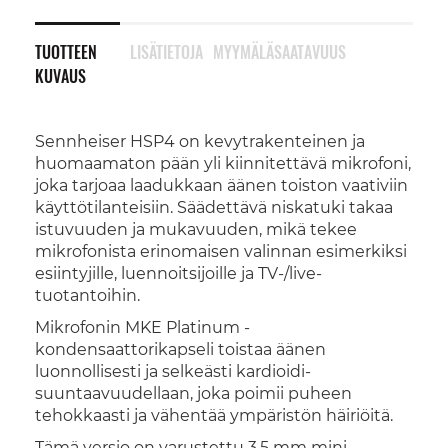
TUOTTEEN
LISÄTIETOJA
MYYMÄLÄSAATAVUUS
KUVAUS
Sennheiser HSP4 on kevytrakenteinen ja
huomaamaton pään yli kiinnitettävä mikrofoni,
joka tarjoaa laadukkaan äänen toiston vaativiin
käyttötilanteisiin. Säädettävä niskatuki takaa
istuvuuden ja mukavuuden, mikä tekee
mikrofonista erinomaisen valinnan esimerkiksi
esiintyjille, luennoitsijoille ja TV-/live-
tuotantoihin.
Mikrofonin MKE Platinum -
kondensaattorikapseli toistaa äänen
luonnollisesti ja selkeästi kardioidi-
suuntaavuudellaan, joka poimii puheen
tehokkaasti ja vähentää ympäristön häiriöitä.
Tämä versio on varustettu 3,5 mm mini-