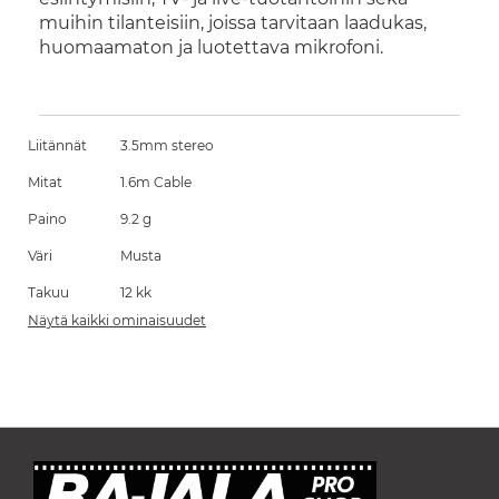
muihin tilanteisiin, joissa tarvitaan laadukas,
huomaamaton ja luotettava mikrofoni.
Liitännät
3.5mm stereo
Mitat
1.6m Cable
Paino
9.2 g
Väri
Musta
Takuu
12 kk
Näytä kaikki ominaisuudet