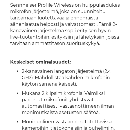
Sennheiser Profile Wireless on huippulaadukas
mikrofonijärjestelmä, joka on suunniteltu
tarjoamaan luotettavaa ja erinomaista
äänenlaatua helposti ja vaivattomasti. Tämä 2-
kanavainen järjestelmä sopii erityisen hyvin
live-tuotantoihin, esityksiin ja lähetyksiin, joissa
tarvitaan ammattitason suorituskykyä.
Keskeiset ominaisuudet:
2-kanavainen langaton järjestelmä (2.4
GHz): Mahdollistaa kahden mikrofonin
käytön samanaikaisesti.
Mukana 2 klipsimikrofonia: Valmiiksi
paritetut mikrofonit yhdistyvät
automaattisesti vastaanottimeen ilman
monimutkaista asetusten säätöä.
Monipuolinen vastaanotin: Liitettävissä
kameroihin, tietokoneisiin ja puhelimiin.