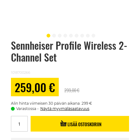
Sennheiser Profile Wireless 2-
Skip
to
Channel Set
the
beginning
of
the
1018700266
images
gallery
Alennushinta
259,00 €
299,00 €
Alin hinta viimeisen 30 päivän aikana: 299 €
Varastossa
Näytä myymäläsaatavuus
LISÄÄ OSTOSKORIIN