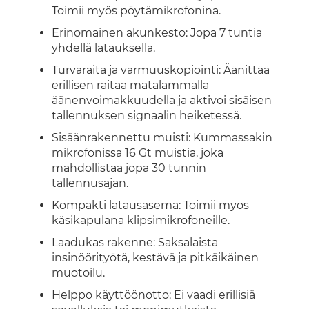
Toimii myös pöytämikrofonina.
Erinomainen akunkesto: Jopa 7 tuntia
yhdellä latauksella.
Turvaraita ja varmuuskopiointi: Äänittää
erillisen raitaa matalammalla
äänenvoimakkuudella ja aktivoi sisäisen
tallennuksen signaalin heiketessä.
Sisäänrakennettu muisti: Kummassakin
mikrofonissa 16 Gt muistia, joka
mahdollistaa jopa 30 tunnin
tallennusajan.
Kompakti latausasema: Toimii myös
käsikapulana klipsimikrofoneille.
Laadukas rakenne: Saksalaista
insinöörityötä, kestävä ja pitkäikäinen
muotoilu.
Helppo käyttöönotto: Ei vaadi erillisiä