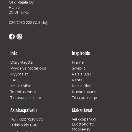
Osk. Rajala Oy
PL 175
20101 Turku
020 7530 222
(Vaihde)
Info
Inspiroidu
Ota yhteyttä
Frame
Pyydä vaihtotarjous
Swap It
Myymälät
Rajala B2B
FAQ
Rental
Meille töihin
Rajala Blogi
Toimitusehdot
Kuvan takana
Tietosuojaseloste
Tilaa uutiskirje
Asiakaspalvelu
Maksutavat
Verkkopankki
Puh.
020 7530 275
Luottokortti
(arkisin klo 8-18)
MobilePay