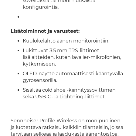
sovelluksia tai monimutkaista
konfigurointia.
Lisätoiminnot ja varusteet:
Kuulokelähtö äänen monitorointiin.
Lukittuvat 3.5 mm TRS-liittimet
lisälaitteiden, kuten lavalier-mikrofonien,
kytkemiseen.
OLED-näyttö automaattisesti kääntyvällä
gyrosensorilla.
Sisältää cold shoe -kiinnityssovittimen
sekä USB-C- ja Lightning-liittimet.
Sennheiser Profile Wireless on monipuolinen
ja luotettava ratkaisu kaikkiin tilanteisiin, joissa
tarvitaan selkeää ja laadukasta äänentoistoa.