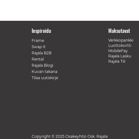
Inspiroidu
Maksutavat
Verkkopankki
Frame
Luottokortti
Swap It
MobilePay
Rajala B2B
Rajala Lasku
Rental
Rajala Tili
Rajala Blogi
Kuvan takana
Tilaa uutiskirje
Copyright © 2025 Osakeyhtiö Osk. Rajala