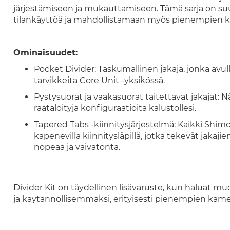
järjestämiseen ja mukauttamiseen. Tämä sarja on su
tilankäyttöä ja mahdollistamaan myös pienempien k
Ominaisuudet:
Pocket Divider: Taskumallinen jakaja, jonka avulla
tarvikkeita Core Unit -yksikössä.
Pystysuorat ja vaakasuorat taitettavat jakajat: Näid
räätälöityjä konfiguraatioita kalustollesi.
Tapered Tabs -kiinnitysjärjestelmä: Kaikki Shimod
kapenevilla kiinnitysläpillä, jotka tekevät jakaj
nopeaa ja vaivatonta.
Divider Kit on täydellinen lisävaruste, kun haluat 
ja käytännöllisemmäksi, erityisesti pienempien ka