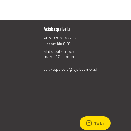
Asiakaspalvelu
Puh.
020 7530 275
(arkisin klo 8-18)
Matkapuhelin-/pv-
maksu 17 snt/min.
asiakaspalvelu@rajalacamera.fi