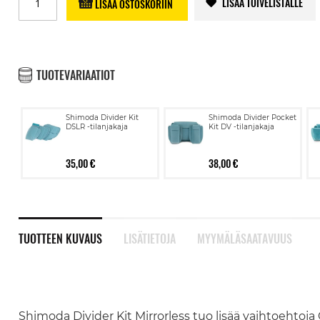
LISÄÄ TOIVELISTALLE
LISÄÄ OSTOSKORIIN
TUOTEVARIAATIOT
Shimoda Divider Kit
Shimoda Divider Pocket
DSLR -tilanjakaja
Kit DV -tilanjakaja
35,00 €
38,00 €
TUOTTEEN KUVAUS
LISÄTIETOJA
MYYMÄLÄSAATAVUUS
Shimoda Divider Kit Mirrorless tuo lisää vaihtoehtoja