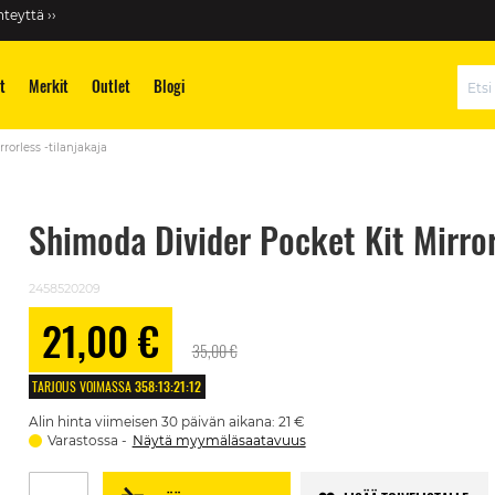
teyttä ››
t
Merkit
Outlet
Blogi
Hae
rorless -tilanjakaja
Shimoda Divider Pocket Kit Mirror
2458520209
21,00 €
Alennushinta
35,00 €
TARJOUS VOIMASSA
358
:
13
:
21
:
12
Alin hinta viimeisen 30 päivän aikana: 21 €
Varastossa
Näytä myymäläsaatavuus