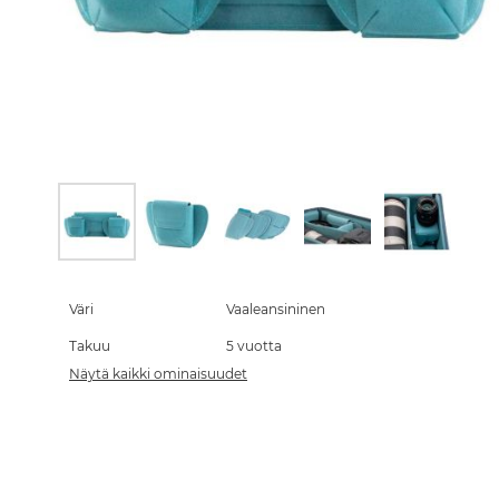
Skip
to
the
Väri
Vaaleansininen
beginning
Takuu
5 vuotta
of
the
Näytä kaikki ominaisuudet
images
gallery