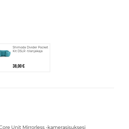
Shimoda Divider Pocket
Kit DSLR -tilanjakaja
38,00 €
 Core Unit Mirrorless -kamerasisuksesi