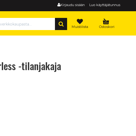
Kirjaudu sisään
Luo käyttäjätunnus
HAE
Muistilista
Ostoskori
less -tilanjakaja