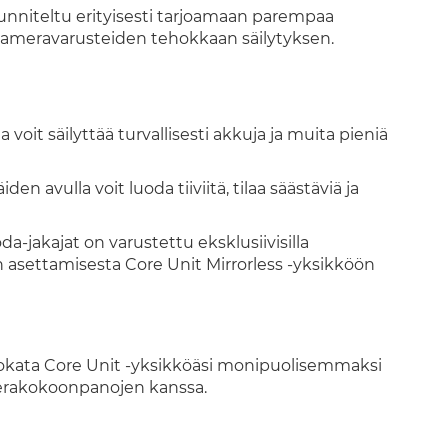
unniteltu erityisesti tarjoamaan parempaa
ameravarusteiden tehokkaan säilytyksen.
 voit säilyttää turvallisesti akkuja ja muita pieniä
en avulla voit luoda tiiviitä, tilaa säästäviä ja
a-jakajat on varustettu eksklusiivisilla
ien asettamisesta Core Unit Mirrorless -yksikköön
muokata Core Unit -yksikköäsi monipuolisemmaksi
merakokoonpanojen kanssa.