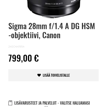
Sigma 28mm f/1.4 A DG HSM
Skip
to
-objektiivi, Canon
the
beginning
of
the
24SO441954
images
gallery
799,00 €
LISÄÄ TOIVELISTALLE
LISÄVARUSTEET JA PALVELUT - VALITSE HALUAMASI