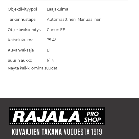
Objektiivityyppi
Laajakulma
Tarkennustapa
Automaattinen, Manuaalinen
Objektiivikiinnitys
Canon EF
Katselukulma
75.4°
Kuvanvakaaja
Ei
Suurin aukko
f/1.4
Näytä kaikki ominaisuudet