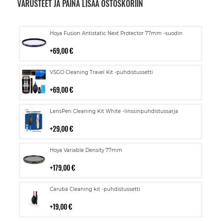
VARUSTEET JA PAINA LISÄÄ OSTOSKORIIN
Lisää
Hoya Fusion Antistatic Next Protector 77mm -suodin
ostoskoriin
69,00 €
Lisää
VSGO Cleaning Travel Kit -puhdistussetti
ostoskoriin
69,00 €
Lisää
LensPen Cleaning Kit White -linssinpuhdistussarja
ostoskoriin
29,00 €
Lisää
Hoya Variable Density 77mm
ostoskoriin
179,00 €
Lisää
Caruba Cleaning kit -puhdistussetti
ostoskoriin
19,00 €