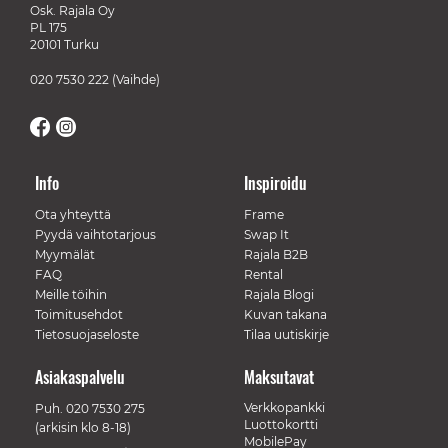
Osk. Rajala Oy
PL 175
20101 Turku
020 7530 222
(Vaihde)
Info
Inspiroidu
Ota yhteyttä
Frame
Pyydä vaihtotarjous
Swap It
Myymälät
Rajala B2B
FAQ
Rental
Meille töihin
Rajala Blogi
Toimitusehdot
Kuvan takana
Tietosuojaseloste
Tilaa uutiskirje
Asiakaspalvelu
Maksutavat
Verkkopankki
Puh.
020 7530 275
Luottokortti
(arkisin klo 8-18)
MobilePay