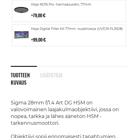
Lisää
Hoya ND16 Pro -harmaasuodin, 77mm
ostoskoriin
79,00 €
Lisää
Hoya Digital Filter Kit 77mm -suodinsarja (UV/CIR-PL/ND8)
ostoskoriin
99,00 €
TUOTTEEN
LISÄTIETOJA
KUVAUS
Sigma 28mm f/1.4 Art DG HSM on
valovoimainen laajakulmaobjektiivi, jossa on
nopea, tarkka ja lähes äänetön HSM -
tarkennusmoottori.
Objektiivi sopii erinomaisesti tapahtumien,