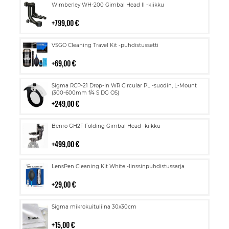
Lisää
Wimberley WH-200 Gimbal Head II -kiikku
ostoskoriin
799,00 €
Lisää
VSGO Cleaning Travel Kit -puhdistussetti
ostoskoriin
69,00 €
Lisää
Sigma RCP-21 Drop-In WR Circular PL -suodin, L-Mount
ostoskoriin
(300-600mm f/4 S DG OS)
249,00 €
Lisää
Benro GH2F Folding Gimbal Head -kiikku
ostoskoriin
499,00 €
Lisää
LensPen Cleaning Kit White -linssinpuhdistussarja
ostoskoriin
29,00 €
Lisää
Sigma mikrokuituliina 30x30cm
ostoskoriin
15,00 €