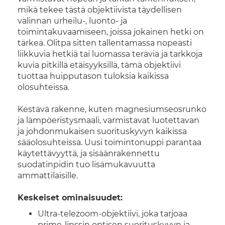
mikä tekee tästä objektiivista täydellisen
valinnan urheilu-, luonto- ja
toimintakuvaamiseen, joissa jokainen hetki on
tärkeä. Olitpa sitten tallentamassa nopeasti
liikkuvia hetkiä tai luomassa teräviä ja tarkkoja
kuvia pitkillä etäisyyksillä, tämä objektiivi
tuottaa huipputason tuloksia kaikissa
olosuhteissa.
Kestävä rakenne, kuten magnesiumseosrunko
ja lämpöeristysmaali, varmistavat luotettavan
ja johdonmukaisen suorituskyvyn kaikissa
sääolosuhteissa. Uusi toimintonuppi parantaa
käytettävyyttä, ja sisäänrakennettu
suodatinpidin tuo lisämukavuutta
ammattilaisille.
Keskeiset ominaisuudet:
Ultra-telezoom-objektiivi, joka tarjoaa
prime-linssin optisen suorituskyvyn ja