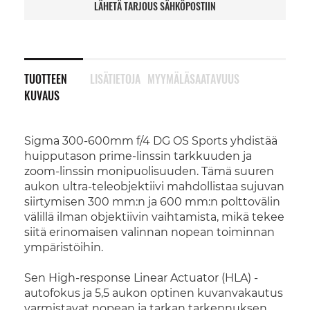
LÄHETÄ TARJOUS SÄHKÖPOSTIIN
TUOTTEEN
LISÄTIETOJA
MYYMÄLÄSAATAVUUS
KUVAUS
Sigma 300-600mm f/4 DG OS Sports yhdistää
huipputason prime-linssin tarkkuuden ja
zoom-linssin monipuolisuuden. Tämä suuren
aukon ultra-teleobjektiivi mahdollistaa sujuvan
siirtymisen 300 mm:n ja 600 mm:n polttovälin
välillä ilman objektiivin vaihtamista, mikä tekee
siitä erinomaisen valinnan nopean toiminnan
ympäristöihin.
Sen High-response Linear Actuator (HLA) -
autofokus ja 5,5 aukon optinen kuvanvakautus
varmistavat nopean ja tarkan tarkennuksen,