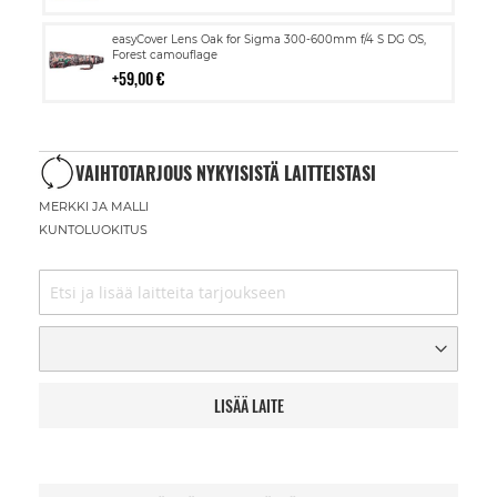
Lisää
easyCover Lens Oak for Sigma 300-600mm f/4 S DG OS,
ostoskoriin
Forest camouflage
59,00 €
VAIHTOTARJOUS NYKYISISTÄ LAITTEISTASI
MERKKI JA MALLI
KUNTOLUOKITUS
LISÄÄ LAITE