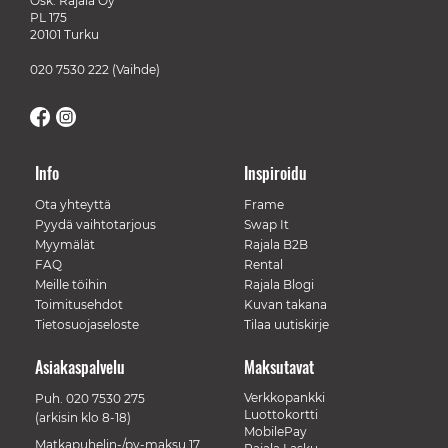
Osk. Rajala Oy
PL 175
20101 Turku
020 7530 222
(Vaihde)
Info
Inspiroidu
Ota yhteyttä
Frame
Pyydä vaihtotarjous
Swap It
Myymälät
Rajala B2B
FAQ
Rental
Meille töihin
Rajala Blogi
Toimitusehdot
Kuvan takana
Tietosuojaseloste
Tilaa uutiskirje
Asiakaspalvelu
Maksutavat
Verkkopankki
Puh.
020 7530 275
Luottokortti
(arkisin klo 8-18)
MobilePay
Matkapuhelin-/pv-maksu 17