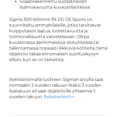
Sisäänrakennettu suodatinpidin
lisämukavuutta kuvaustilanteissa
Sigma 300-600mm f/4 DG OS Sports on
suunniteltu ammattilaisille, jotka tarvitsevat
huipputason laatua, luotettavuutta ja
toiminnallisuutta varusteissaan. Olitpa
kuvaamassa äärimmäisissä olosuhteissa tai
tallentamassa nopeasti liikkuvia kohteita, tämä
objektiivi takaa erinomaisen suorituskyvyn
silloin, kun se on tärkeintä.
Rekisteröimällä tuotteen Sigman sivuilla saat
normaalin 2 vuoden takuun lisäksi 3 vuoden
lisätakuun eli saat objektiiville yhteensä 5
vuoden takuun.
Rekisteröinti>>