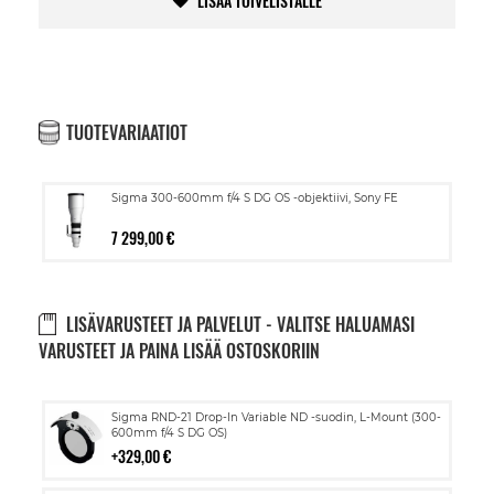
LISÄÄ TOIVELISTALLE
TUOTEVARIAATIOT
Sigma 300-600mm f/4 S DG OS -objektiivi, Sony FE
7 299,00 €
LISÄVARUSTEET JA PALVELUT - VALITSE HALUAMASI
VARUSTEET JA PAINA LISÄÄ OSTOSKORIIN
Lisää
Sigma RND-21 Drop-In Variable ND -suodin, L-Mount (300-
ostoskoriin
600mm f/4 S DG OS)
329,00 €