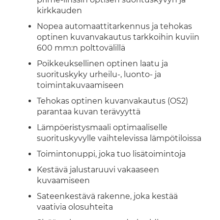
kirkkauden
Nopea automaattitarkennus ja tehokas
optinen kuvanvakautus tarkkoihin kuviin
600 mm:n polttovälillä
Poikkeuksellinen optinen laatu ja
suorituskyky urheilu-, luonto- ja
toimintakuvaamiseen
Tehokas optinen kuvanvakautus (OS2)
parantaa kuvan terävyyttä
Lämpöeristysmaali optimaaliselle
suorituskyvylle vaihtelevissa lämpötiloissa
Toimintonuppi, joka tuo lisätoimintoja
Kestävä jalustaruuvi vakaaseen
kuvaamiseen
Sateenkestävä rakenne, joka kestää
vaativia olosuhteita