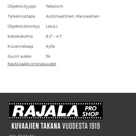
Objektiivityyppi
Telezoom
Tarkennustapa
Automaattinen, Manuaalinen
Objektiivikiinnitys
Leica L
Katselukulma
8.2° - 4.1°
Kuvanvakaaja
Kyllä
Suurin aukko
f/4
Näytä kaikki ominaisuudet