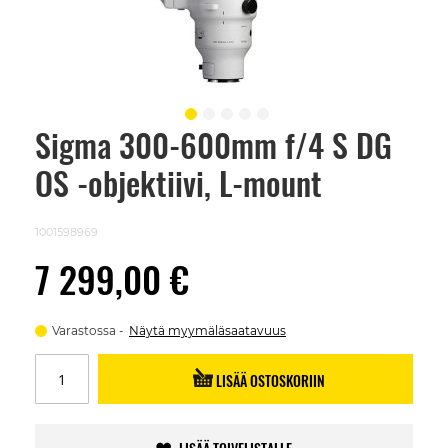
Sigma 300-600mm f/4 S DG
Skip
to
OS -objektiivi, L-mount
the
beginning
of
the
1001598969
images
gallery
7 299,00 €
Varastossa
Näytä myymäläsaatavuus
LISÄÄ OSTOSKORIIN