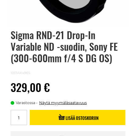
Sigma RND-21 Drop-In
Skip
to
Variable ND -suodin, Sony FE
the
beginning
of
(300-600mm f/4 S DG OS)
the
images
gallery
1001AK4965
329,00 €
Varastossa
Näytä myymäläsaatavuus
LISÄÄ OSTOSKORIIN