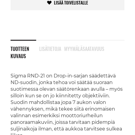
LISÄÄ TOIVELISTALLE
TUOTTEEN
LISÄTIETOJA
MYYMÄLÄSAATAVUUS
KUVAUS
Sigma RND-21 on Drop-in-sarjan säädettävä
ND-suodin, jonka tehoa voi säätää suoraan
suotimessa olevan säätörenkaan avulla – myös
silloin kun se on jo kiinnitetty objektiiviin.
Suodin mahdollistaa jopa 7 aukon valon
vähennyksen, mikä tekee siitä erinomaisen
valinnan esimerkiksi moottoriurheilun
panoraamakuviin, joissa tarvitaan pidempiä
suljinaikoja ilman, että aukkoa tarvitsee sulkea