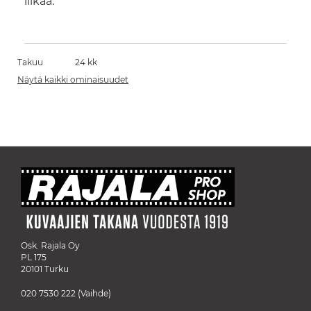
liikaa.
Takuu
24 kk
Näytä kaikki ominaisuudet
Osk. Rajala Oy
PL 175
20101 Turku
020 7530 222
(Vaihde)