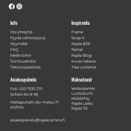
Info
Inspiroidu
Ota yhteyttä
Frame
Pyydä vaihtotarjous
Swap It
Myymälät
Rajala B2B
FAQ
Rental
Meille töihin
Rajala Blogi
Toimitusehdot
Kuvan takana
Tietosuojaseloste
Tilaa uutiskirje
Asiakaspalvelu
Maksutavat
Verkkopankki
Puh.
020 7530 275
Luottokortti
(arkisin klo 8-18)
MobilePay
Matkapuhelin-/pv-maksu 17
Rajala Lasku
snt/min.
Rajala Tili
asiakaspalvelu@rajalacamera.fi