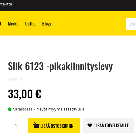
teyttä ››
t
Merkit
Outlet
Blogi
Hae
Slik 6123 -pikakiinnityslevy
24517210
33,00 €
Varastossa
Näytä myymäläsaatavuus
LISÄÄ TOIVELISTALLE
LISÄÄ OSTOSKORIIN