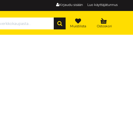
Kirjaudu sisään
Luo käyttäjätunnus
HAE
Muistilista
Ostoskori