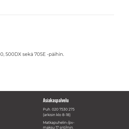
30, 500DX sekä 705E -päihin.
Asiakaspalvelu
Puh.
020 7530 275
(arkisin klo 8-18)
Matkapuhelin-/pv-
maksu 17 snt/min.