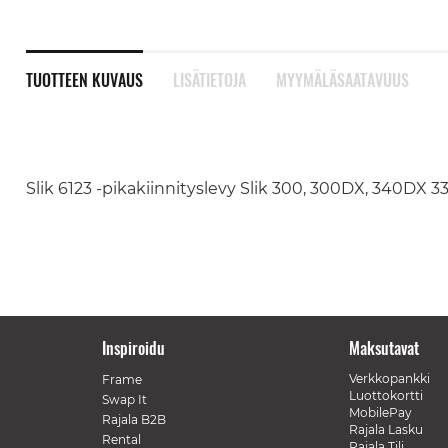
TUOTTEEN KUVAUS
LISÄTIETOJA
MYYMÄLÄSAATAVUUS
Slik 6123 -pikakiinnityslevy Slik 300, 300DX, 340DX 3
Inspiroidu
Maksutavat
Verkkopankki
Frame
Luottokortti
Swap It
MobilePay
Rajala B2B
Rajala Lasku
Rental
Rajala Tili