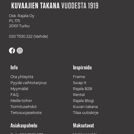
Osk. Rajala Oy
PL 175
20101 Turku
020 7530 222
(Vaihde)
Info
Inspiroidu
Ota yhteyttä
Frame
Pyydä vaihtotarjous
Swap It
Myymälät
Rajala B2B
FAQ
Rental
Meille töihin
Rajala Blogi
Toimitusehdot
Kuvan takana
Tietosuojaseloste
Tilaa uutiskirje
Asiakaspalvelu
Maksutavat