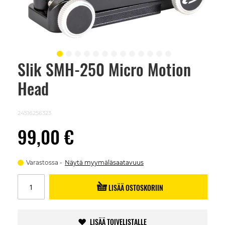
Slik SMH-250 Micro Motion
Skip
to
Head
the
beginning
of
the
24516256323
images
gallery
99,00 €
Varastossa
Näytä myymäläsaatavuus
LISÄÄ OSTOSKORIIN
LISÄÄ TOIVELISTALLE