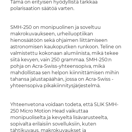
Tämä on erityisen hyödyllistä tarkkaa
polarisaation säätöä varten.
SMH-250 on monipuolinen ja soveltuu
makrokuvaukseen, urheiluoptiikan
hienosäätöön sekä ohjaimen liittämiseen
astronomisen kaukoputken runkoon. Teline on
valmistettu kokonaan alumiinista, mikä tekee
siitä kevyen, vain 250 grammaa. SMH-250:n
pohja on Acra-Swiss-yhteensopiva, mikä
mahdollistaa sen helpon kiinnittämisen mihin
tahansa jalustapäähän, jossa on Acra-Swiss -
yhteensopiva pikakiinnitysjärjestelmä.
Yhteenvetona voidaan todeta, että SLIK SMH-
250 Micro Motion Head vaikuttaa
monipuoliselta ja kevyeltä lisävarusteelta,
sopivalta erilaisiin sovelluksiin, kuten
tähtikuvaus, makrokuvaukset ja