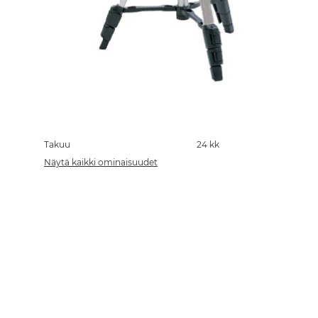
Skip
to
the
Takuu
24 kk
beginning
Näytä kaikki ominaisuudet
of
the
images
gallery