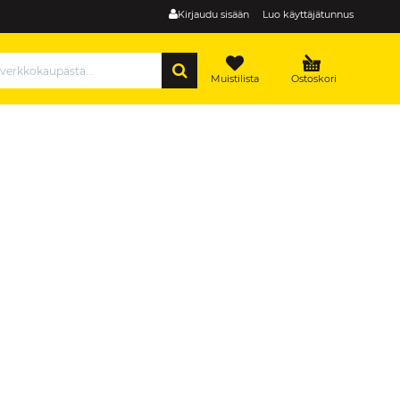
Kirjaudu sisään
Luo käyttäjätunnus
HAE
Muistilista
Ostoskori