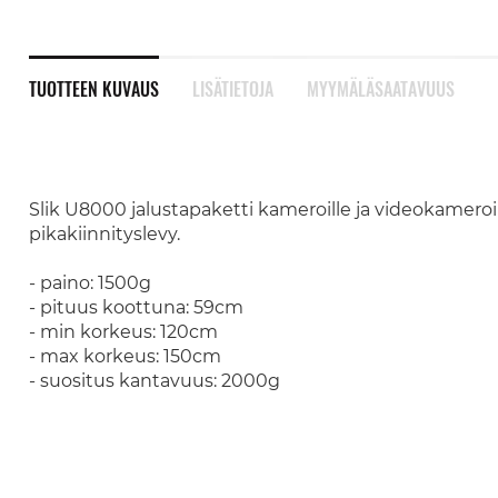
TUOTTEEN KUVAUS
LISÄTIETOJA
MYYMÄLÄSAATAVUUS
Slik U8000 jalustapaketti kameroille ja videokameroil
pikakiinnityslevy.
- paino: 1500g
- pituus koottuna: 59cm
- min korkeus: 120cm
- max korkeus: 150cm
- suositus kantavuus: 2000g