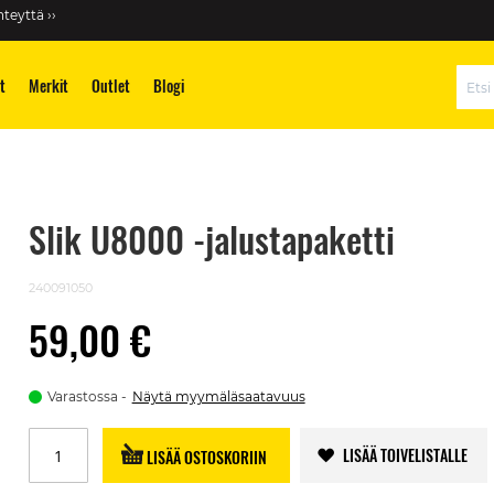
teyttä ››
t
Merkit
Outlet
Blogi
Hae
Slik U8000 -jalustapaketti
240091050
59,00 €
Varastossa
Näytä myymäläsaatavuus
LISÄÄ TOIVELISTALLE
LISÄÄ OSTOSKORIIN