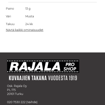
Paino
13 g
Väri
Musta
Takuu
24 kk
Näytä kaikki ominaisuudet
Osk. Rajala Oy
PL 175
20101 Turku
020 7530 222
(Vaihde)