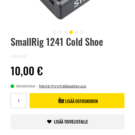
SmallRig 1241 Cold Shoe
Skip
to
the
beginning
229112928
of
the
10,00 €
images
gallery
Varastossa
Näytä myymäläsaatavuus
LISÄÄ OSTOSKORIIN
LISÄÄ TOIVELISTALLE