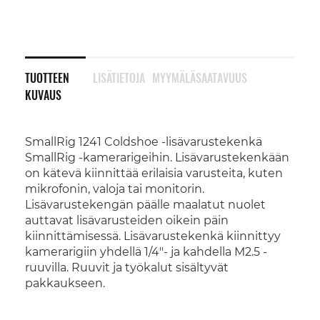
TUOTTEEN
LISÄTIETOJA
MYYMÄLÄSAATAVUUS
KUVAUS
SmallRig 1241 Coldshoe -lisävarustekenkä
SmallRig -kamerarigeihin. Lisävarustekenkään
on kätevä kiinnittää erilaisia varusteita, kuten
mikrofonin, valoja tai monitorin.
Lisävarustekengän päälle maalatut nuolet
auttavat lisävarusteiden oikein päin
kiinnittämisessä. Lisävarustekenkä kiinnittyy
kamerarigiin yhdellä 1/4"- ja kahdella M2.5 -
ruuvilla. Ruuvit ja työkalut sisältyvät
pakkaukseen.