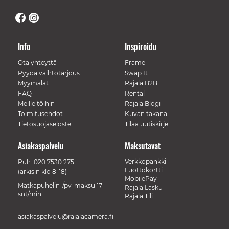
Info
Inspiroidu
Ota yhteyttä
Frame
Pyydä vaihtotarjous
Swap It
Myymälät
Rajala B2B
FAQ
Rental
Meille töihin
Rajala Blogi
Toimitusehdot
Kuvan takana
Tietosuojaseloste
Tilaa uutiskirje
Asiakaspalvelu
Maksutavat
Verkkopankki
Puh.
020 7530 275
Luottokortti
(arkisin klo 8-18)
MobilePay
Matkapuhelin-/pv-maksu 17
Rajala Lasku
snt/min.
Rajala Tili
asiakaspalvelu@rajalacamera.fi