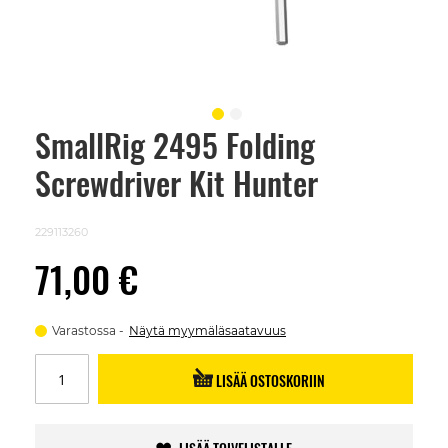
SmallRig 2495 Folding
Skip
to
Screwdriver Kit Hunter
the
beginning
of
the
229113260
images
gallery
71,00 €
Varastossa
Näytä myymäläsaatavuus
LISÄÄ OSTOSKORIIN