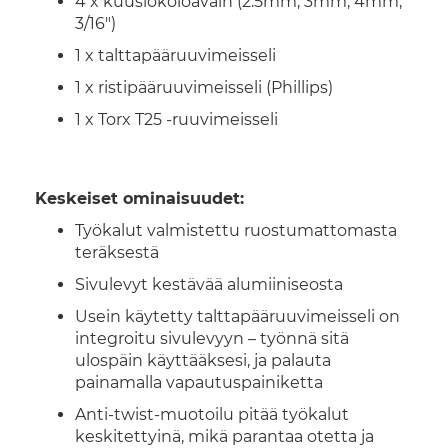
4 x kuusiokoloavain (2.5mm, 3mm, 4mm,
3/16")
1 x talttapääruuvimeisseli
1 x ristipääruuvimeisseli (Phillips)
1 x Torx T25 -ruuvimeisseli
Keskeiset ominaisuudet:
Työkalut valmistettu ruostumattomasta
teräksestä
Sivulevyt kestävää alumiiniseosta
Usein käytetty talttapääruuvimeisseli on
integroitu sivulevyyn – työnnä sitä
ulospäin käyttääksesi, ja palauta
painamalla vapautuspainiketta
Anti-twist-muotoilu pitää työkalut
keskitettyinä, mikä parantaa otetta ja