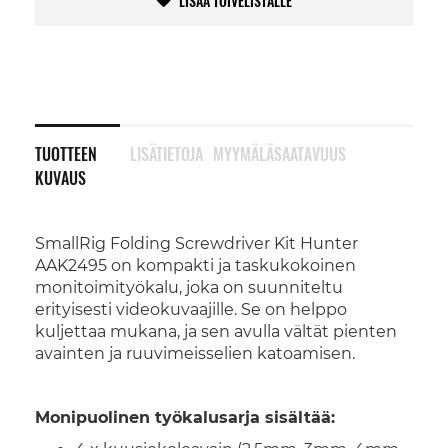
LISÄÄ TOIVELISTALLE
TUOTTEEN
LISÄTIETOJA
MYYMÄLÄSAATAVUUS
KUVAUS
SmallRig Folding Screwdriver Kit Hunter
AAK2495 on kompakti ja taskukokoinen
monitoimityökalu, joka on suunniteltu
erityisesti videokuvaajille. Se on helppo
kuljettaa mukana, ja sen avulla vältät pienten
avainten ja ruuvimeisselien katoamisen.
Monipuolinen työkalusarja sisältää: