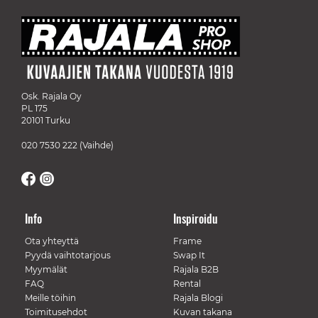
Osk. Rajala Oy
PL 175
20101 Turku
020 7530 222
(Vaihde)
Info
Inspiroidu
Ota yhteyttä
Frame
Pyydä vaihtotarjous
Swap It
Myymälät
Rajala B2B
FAQ
Rental
Meille töihin
Rajala Blogi
Toimitusehdot
Kuvan takana