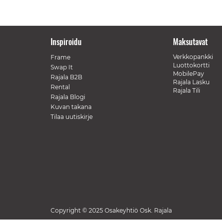
Inspiroidu
Maksutavat
Verkkopankki
Frame
Luottokortti
Swap It
MobilePay
Rajala B2B
Rajala Lasku
Rental
Rajala Tili
Rajala Blogi
Kuvan takana
Tilaa uutiskirje
Copyright © 2025 Osakeyhtiö Osk. Rajala