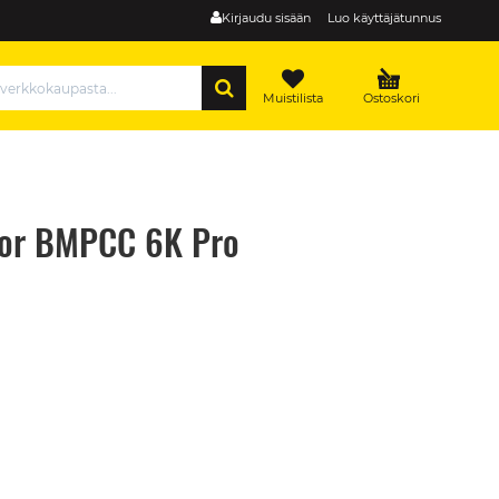
Kirjaudu sisään
Luo käyttäjätunnus
HAE
Muistilista
Ostoskori
for BMPCC 6K Pro