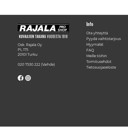
Info
Ota yhteyttä
Pyydä vaihtotarjous
Myymälät
Osk. Rajala Oy
PL 175
FAQ
20101 Turku
Meille töihin
Toimitusehdot
020 7530 222
(Vaihde)
Tietosuojaseloste