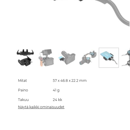
Skip
to
the
Mitat
57 x 46.8 x 22.2 mm
beginning
Paino
41 g
of
the
Takuu
24 kk
images
gallery
Näytä kaikki ominaisuudet