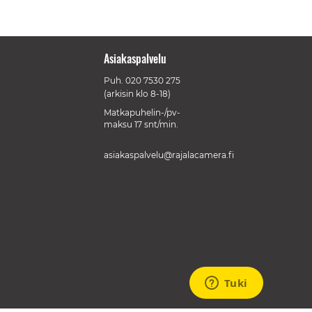
Asiakaspalvelu
Puh.
020 7530 275
(arkisin klo 8-18)
Matkapuhelin-/pv-
maksu 17 snt/min.
asiakaspalvelu@rajalacamera.fi