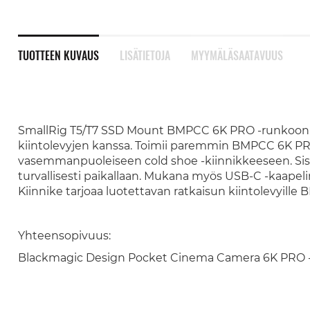
TUOTTEEN KUVAUS
LISÄTIETOJA
MYYMÄLÄSAATAVUUS
SmallRig T5/T7 SSD Mount BMPCC 6K PRO -runkoon. 
kiintolevyjen kanssa. Toimii paremmin BMPCC 6K PRO
vasemmanpuoleiseen cold shoe -kiinnikkeeseen. Sis
turvallisesti paikallaan. Mukana myös USB-C -kaapelin
Kiinnike tarjoaa luotettavan ratkaisun kiintolevyil
Yhteensopivuus:
Blackmagic Design Pocket Cinema Camera 6K PRO -