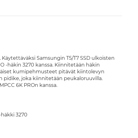
Käytettäväksi Samsungin T5/T7 SSD ulkoisten
 -häkin 3270 kanssa. Kiinnitetään häkin
äiset kumipehmusteet pitävät kiintolevyn
 pidike, joka kiinnitetään peukaloruuvilla.
le BMPCC 6K PROn kanssa.
häkki 3270