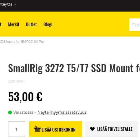
teyttä ››
t
Merkit
Outlet
Blogi
Hae
SSD Mount for BMPCC 6K Pro
SmallRig 3272 T5/T7 SSD Mount 
229116394
53,00 €
Varastossa
Näytä myymäläsaatavuus
LISÄÄ TOIVELISTALLE
LISÄÄ OSTOSKORIIN