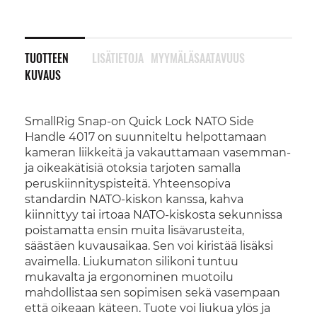
TUOTTEEN
LISÄTIETOJA
MYYMÄLÄSAATAVUUS
KUVAUS
SmallRig Snap-on Quick Lock NATO Side
Handle 4017 on suunniteltu helpottamaan
kameran liikkeitä ja vakauttamaan vasemman-
ja oikeakätisiä otoksia tarjoten samalla
peruskiinnityspisteitä. Yhteensopiva
standardin NATO-kiskon kanssa, kahva
kiinnittyy tai irtoaa NATO-kiskosta sekunnissa
poistamatta ensin muita lisävarusteita,
säästäen kuvausaikaa. Sen voi kiristää lisäksi
avaimella. Liukumaton silikoni tuntuu
mukavalta ja ergonominen muotoilu
mahdollistaa sen sopimisen sekä vasempaan
että oikeaan käteen. Tuote voi liukua ylös ja