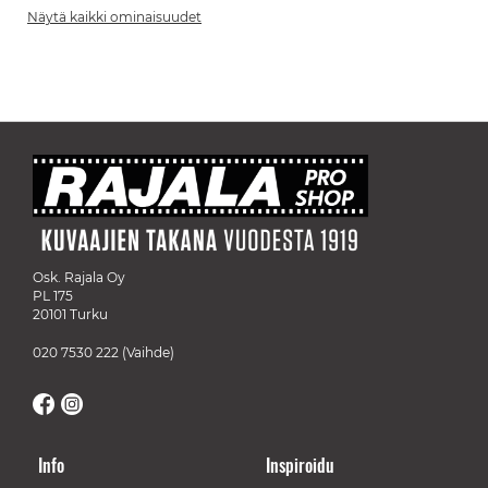
Näytä kaikki ominaisuudet
Osk. Rajala Oy
PL 175
20101 Turku
020 7530 222
(Vaihde)
Info
Inspiroidu