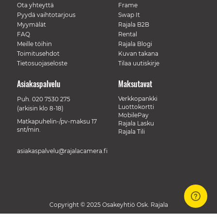
Ota yhteyttä
Frame
Pyydä vaihtotarjous
Swap It
Myymälät
Rajala B2B
FAQ
Rental
Meille töihin
Rajala Blogi
Toimitusehdot
Kuvan takana
Tietosuojaseloste
Tilaa uutiskirje
Asiakaspalvelu
Maksutavat
Verkkopankki
Puh.
020 7530 275
Luottokortti
(arkisin klo 8-18)
MobilePay
Matkapuhelin-/pv-maksu 17
Rajala Lasku
snt/min.
Rajala Tili
asiakaspalvelu@rajalacamera.fi
Copyright © 2025 Osakeyhtiö Osk. Rajala