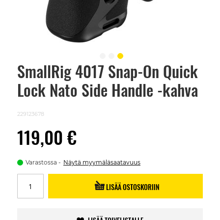
SmallRig 4017 Snap-On Quick
Skip
to
Lock Nato Side Handle -kahva
the
beginning
of
the
229123678
images
gallery
119,00 €
Varastossa
Näytä myymäläsaatavuus
LISÄÄ OSTOSKORIIN