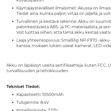
kuvauspäiviin.
Käyttäjäystävälliset ilmaisimet: Akussa on ilmai
Tiedät aina, kuinka paljon virtaa on jäljellä, ja 
Turvallinen ja kestävä rakenne: Akku on suunnite
palonkestävästä ABS- ja PC-materiaalista, ja se
Voit luottaa siihen, että tämä akku kestää vaati
Laaja yhteensopivuus: SmallRig NP-F970 -akku 
kanssa, mukaan lukien useat kamerat, LED-video
Akku on läpäissyt useita sertifikaatteja, kuten FCC, 
turvallisuuden ja tehokkuuden.
Tekniset Tiedot:
Kapasiteetti: 10500mAh
Tulojännite: 8.4V
Nimellisjännite: 7.27V