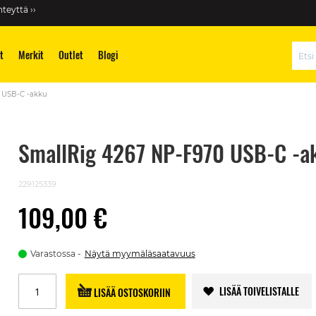
teyttä ››
t
Merkit
Outlet
Blogi
Hae
 USB-C -akku
SmallRig 4267 NP-F970 USB-C -a
229125339
109,00 €
Varastossa
Näytä myymäläsaatavuus
LISÄÄ TOIVELISTALLE
LISÄÄ OSTOSKORIIN