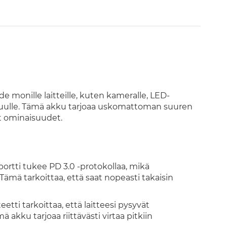
 monille laitteille, kuten kameralle, LED-
n muulle. Tämä akku tarjoaa uskomattoman suuren
et ominaisuudet.
ortti tukee PD 3.0 -protokollaa, mikä
ämä tarkoittaa, että saat nopeasti takaisin
tti tarkoittaa, että laitteesi pysyvät
ä akku tarjoaa riittävästi virtaa pitkiin