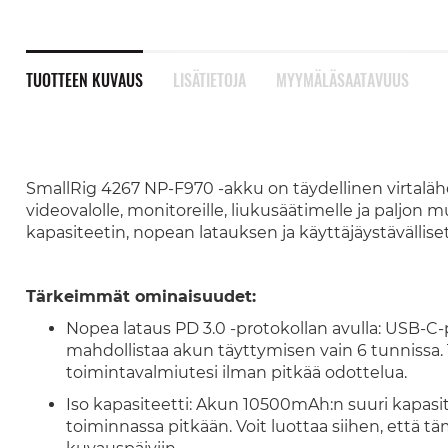
TUOTTEEN KUVAUS
LISÄTIETOJA
MYYMÄLÄSAATAVUUS
SmallRig 4267 NP-F970 -akku on täydellinen virtalähde
videovalolle, monitoreille, liukusäätimelle ja paljo
kapasiteetin, nopean latauksen ja käyttäjäystävällis
Tärkeimmät ominaisuudet:
Nopea lataus PD 3.0 -protokollan avulla: USB-C-p
mahdollistaa akun täyttymisen vain 6 tunnissa. T
toimintavalmiutesi ilman pitkää odottelua.
Iso kapasiteetti: Akun 10500mAh:n suuri kapasitee
toiminnassa pitkään. Voit luottaa siihen, että täm