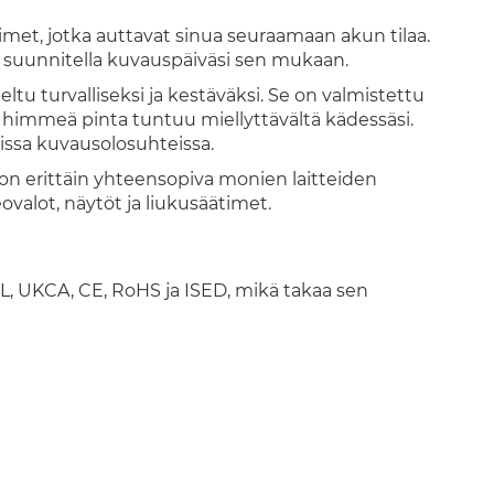
simet, jotka auttavat sinua seuraamaan akun tilaa.
voit suunnitella kuvauspäiväsi sen mukaan.
ltu turvalliseksi ja kestäväksi. Se on valmistettu
n himmeä pinta tuntuu miellyttävältä kädessäsi.
vissa kuvausolosuhteissa.
on erittäin yhteensopiva monien laitteiden
valot, näytöt ja liukusäätimet.
UL, UKCA, CE, RoHS ja ISED, mikä takaa sen