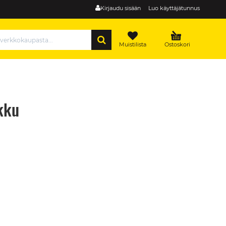
Kirjaudu sisään
Luo käyttäjätunnus
HAE
Muistilista
Ostoskori
kku