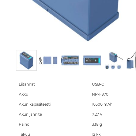
Skip
to
the
Liitännät
USB-C
beginning
Akku
NP-F970
of
the
Akun kapasiteetti
10500 mAh
images
gallery
Akun jännite
7.27 V
Paino
338 g
Takuu
12 kk