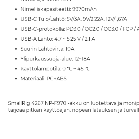
Nimelliskapasiteetti: 9970mAh
USB-C Tulo/Lähtö: 5V/3A, 9V/2,22A, 12V/1,67A
USB-C-protokolla: PD3.0 / QC2.0 / QC3.0 / FCP / 
USB-A Lähtö: 4,7 ~ 5,25 V / 2,1 A
Suurin Lähtövirta: 10A
Ylipurkaussuoja-alue: 12~18A
Käyttölämpötila: 0 ℃ ~ 45 ℃
Materiaali: PC+ABS
SmallRig 4267 NP-F970 -akku on luotettava ja monipuol
tarjoaa pitkän käyttöajan, nopean latauksen ja turval