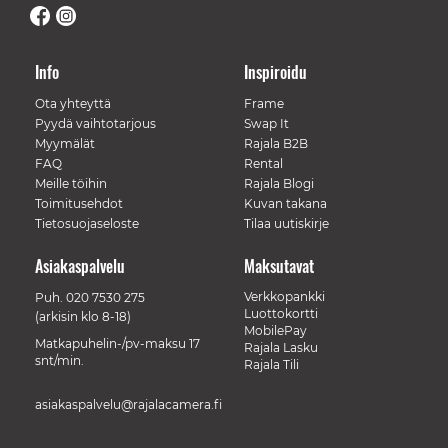
Info
Inspiroidu
Ota yhteyttä
Frame
Pyydä vaihtotarjous
Swap It
Myymälät
Rajala B2B
FAQ
Rental
Meille töihin
Rajala Blogi
Toimitusehdot
Kuvan takana
Tietosuojaseloste
Tilaa uutiskirje
Asiakaspalvelu
Maksutavat
Verkkopankki
Puh.
020 7530 275
Luottokortti
(arkisin klo 8-18)
MobilePay
Matkapuhelin-/pv-maksu 17
Rajala Lasku
snt/min.
Rajala Tili
asiakaspalvelu@rajalacamera.fi