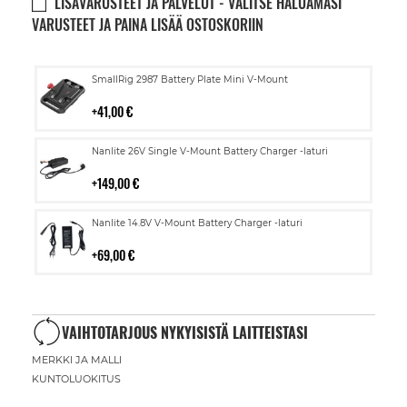
LISÄVARUSTEET JA PALVELUT - VALITSE HALUAMASI
VARUSTEET JA PAINA LISÄÄ OSTOSKORIIN
Lisää
SmallRig 2987 Battery Plate Mini V-Mount
ostoskoriin
41,00 €
Lisää
Nanlite 26V Single V-Mount Battery Charger -laturi
ostoskoriin
149,00 €
Lisää
Nanlite 14.8V V-Mount Battery Charger -laturi
ostoskoriin
69,00 €
VAIHTOTARJOUS NYKYISISTÄ LAITTEISTASI
MERKKI JA MALLI
KUNTOLUOKITUS