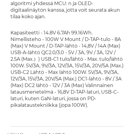
algoritmi yhdessä MCU: n ja OLED-
digitaalinäytön kanssa, jotta voit seurata akun
tilaa koko ajan.
Kapasiteetti - 14.8V 6.7Ah 99.16Wh.
Nimellisteho - 100W V Mount / D-TAP-tulo - 8A
(Max) V Mount / D-TAP-lähtö - 14,8V / 14A (Max)
USB-A-lähtö QC2.0/3.0 - 5V / 3A, 9V / 3A, 12V /
2.5A (Max.）) USB-C1 tulo/lähtö - Max. tulo/lähtö
100W. 5V/3A, 9V/3A, 12V/3A, 15V/3A, 20V/5A (Max.)
USB-C2 Lähtö - Max lähtö 100W. 5V/3A, 9V/3A,
12V/3A, 15V/3A, 20V/5A (Max.) DC1-lähtö - 8V / 3A
(Max) DC2 lähtö - 12V / 3A (Max) Valinnainen
latausmenetelmä - 16,8V D-TAP-laturi, USB-C-
laturi, kuten GaN-laturi, jossa on PD-
pikalataustekniikka (jopa 100W).