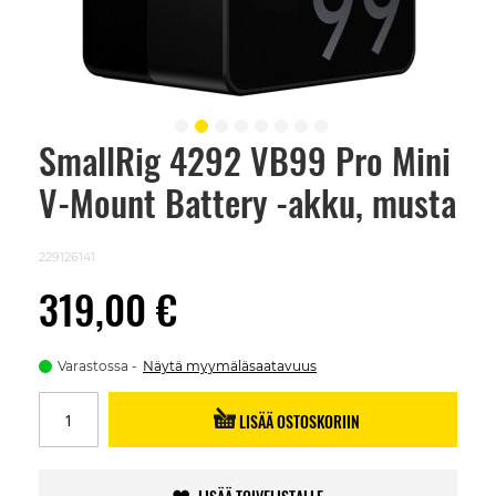
SmallRig 4292 VB99 Pro Mini
Skip
to
V-Mount Battery -akku, musta
the
beginning
of
the
229126141
images
gallery
319,00 €
Varastossa
Näytä myymäläsaatavuus
LISÄÄ OSTOSKORIIN