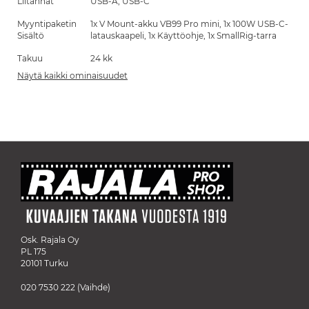
Liitännät
USB-A, USB-C
Myyntipaketin
1x V Mount-akku VB99 Pro mini, 1x 100W USB-C-
Sisältö
latauskaapeli, 1x Käyttöohje, 1x SmallRig-tarra
Takuu
24 kk
Näytä kaikki ominaisuudet
Osk. Rajala Oy
PL 175
20101 Turku
020 7530 222
(Vaihde)