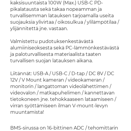
kaksisuuntaista 100W (Max.) USB-C PD-
pikalatausta sekä takaa nopeamman ja
turvallisemman latauksen tarjoamalla useita
suojauksia ylivirtaa / oikosulkua / ylilämpötilaa /
ylijännitettä jne. vastaan.
Valmistettu pudotuksenkestävästä
alumiiniseoksesta sekä PC-lämmönkestävästä
ja paloturvallisesta materiaalista taaten
turvallisen suojan latauksen aikana.
Liitännät: USB-A / USB-C / D-tap / DC 8V / DC
12V / V Mount kameran / videokameran /
monitorin / langattoman videolähettimen /
videovalon / matkapuhelimen / kannettavan
tietokoneen jne. tehokkaaseen lataamiseen /
virran syöttämiseen ilman V-mount-levyn
muuntamista!
BMS-sirussa on 16-bittinen ADC / tehomittarin