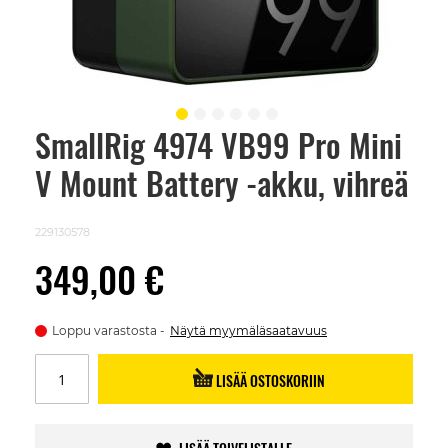
SmallRig 4974 VB99 Pro Mini
Skip
to
V Mount Battery -akku, vihreä
the
beginning
of
the
229130578
images
gallery
349,00 €
Loppu varastosta
Näytä myymäläsaatavuus
LISÄÄ OSTOSKORIIN