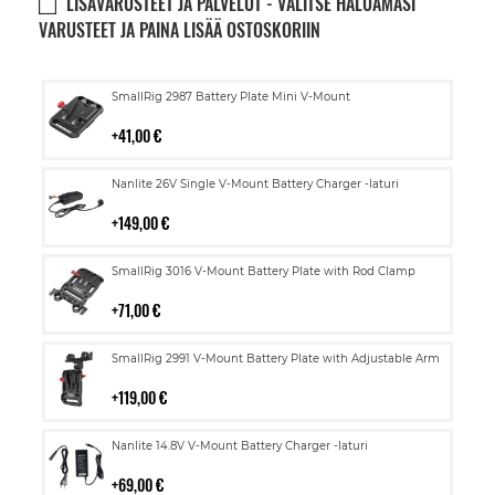
LISÄVARUSTEET JA PALVELUT - VALITSE HALUAMASI
VARUSTEET JA PAINA LISÄÄ OSTOSKORIIN
Lisää
SmallRig 2987 Battery Plate Mini V-Mount
ostoskoriin
41,00 €
Lisää
Nanlite 26V Single V-Mount Battery Charger -laturi
ostoskoriin
149,00 €
Lisää
SmallRig 3016 V-Mount Battery Plate with Rod Clamp
ostoskoriin
71,00 €
Lisää
SmallRig 2991 V-Mount Battery Plate with Adjustable Arm
ostoskoriin
119,00 €
Lisää
Nanlite 14.8V V-Mount Battery Charger -laturi
ostoskoriin
69,00 €