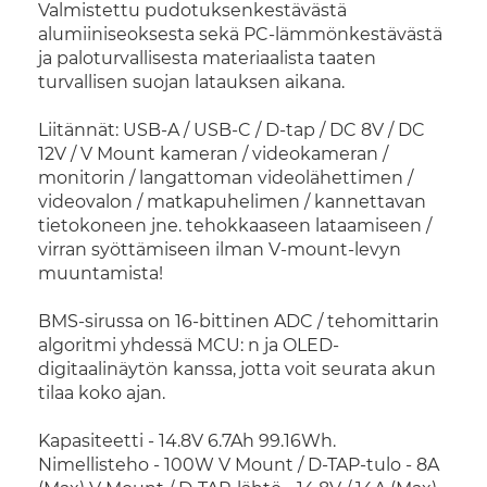
Valmistettu pudotuksenkestävästä
alumiiniseoksesta sekä PC-lämmönkestävästä
ja paloturvallisesta materiaalista taaten
turvallisen suojan latauksen aikana.
Liitännät: USB-A / USB-C / D-tap / DC 8V / DC
12V / V Mount kameran / videokameran /
monitorin / langattoman videolähettimen /
videovalon / matkapuhelimen / kannettavan
tietokoneen jne. tehokkaaseen lataamiseen /
virran syöttämiseen ilman V-mount-levyn
muuntamista!
BMS-sirussa on 16-bittinen ADC / tehomittarin
algoritmi yhdessä MCU: n ja OLED-
digitaalinäytön kanssa, jotta voit seurata akun
tilaa koko ajan.
Kapasiteetti - 14.8V 6.7Ah 99.16Wh.
Nimellisteho - 100W V Mount / D-TAP-tulo - 8A