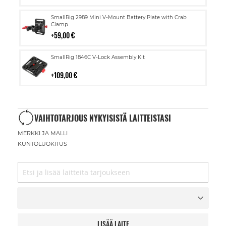
Lisää
SmallRig 2989 Mini V-Mount Battery Plate with Crab
ostoskoriin
Clamp
59,00 €
Lisää
SmallRig 1846C V-Lock Assembly Kit
ostoskoriin
109,00 €
VAIHTOTARJOUS NYKYISISTÄ LAITTEISTASI
MERKKI JA MALLI
KUNTOLUOKITUS
LISÄÄ LAITE