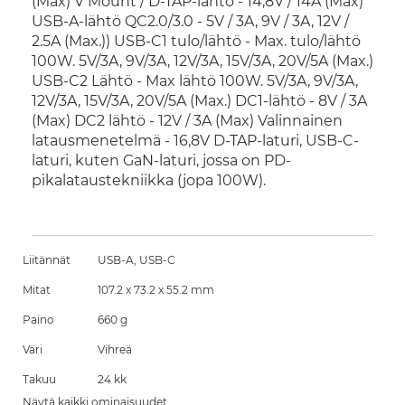
(Max) V Mount / D-TAP-lähtö - 14,8V / 14A (Max)
USB-A-lähtö QC2.0/3.0 - 5V / 3A, 9V / 3A, 12V /
2.5A (Max.)) USB-C1 tulo/lähtö - Max. tulo/lähtö
100W. 5V/3A, 9V/3A, 12V/3A, 15V/3A, 20V/5A (Max.)
USB-C2 Lähtö - Max lähtö 100W. 5V/3A, 9V/3A,
12V/3A, 15V/3A, 20V/5A (Max.) DC1-lähtö - 8V / 3A
(Max) DC2 lähtö - 12V / 3A (Max) Valinnainen
latausmenetelmä - 16,8V D-TAP-laturi, USB-C-
laturi, kuten GaN-laturi, jossa on PD-
pikalataustekniikka (jopa 100W).
Liitännät
USB-A, USB-C
Mitat
107.2 x 73.2 x 55.2 mm
Paino
660 g
Väri
Vihreä
Takuu
24 kk
Näytä kaikki ominaisuudet