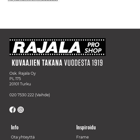
Osk. Rajala Oy
PL 175
20101 Turku
020 7530 222
(Vaihde)
Info
Inspiroidu
Ota yhteyttä
Frame