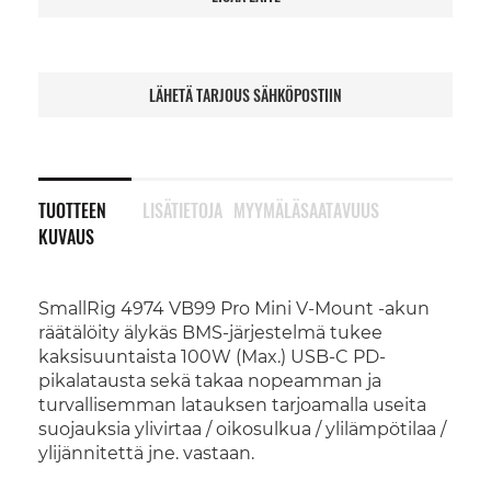
LÄHETÄ TARJOUS SÄHKÖPOSTIIN
TUOTTEEN
LISÄTIETOJA
MYYMÄLÄSAATAVUUS
KUVAUS
SmallRig 4974 VB99 Pro Mini V-Mount -akun
räätälöity älykäs BMS-järjestelmä tukee
kaksisuuntaista 100W (Max.) USB-C PD-
pikalatausta sekä takaa nopeamman ja
turvallisemman latauksen tarjoamalla useita
suojauksia ylivirtaa / oikosulkua / ylilämpötilaa /
ylijännitettä jne. vastaan.