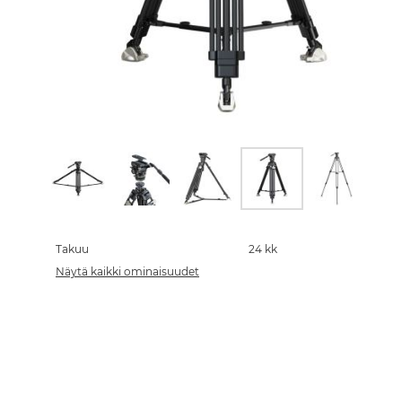
Skip
to
the
Takuu
24 kk
beginning
Näytä kaikki ominaisuudet
of
the
images
gallery