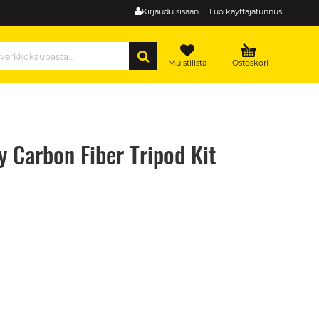
Kirjaudu sisään
Luo käyttäjätunnus
HAE
Muistilista
Ostoskori
 Carbon Fiber Tripod Kit