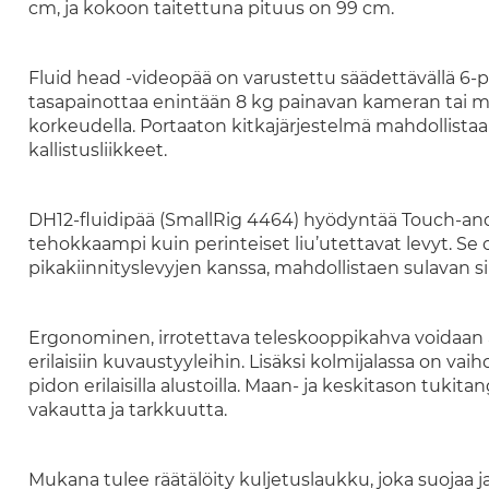
cm, ja kokoon taitettuna pituus on 99 cm.
Fluid head -videopää on varustettu säädettävällä 6-po
tasapainottaa enintään 8 kg painavan kameran tai 
korkeudella. Portaaton kitkajärjestelmä mahdollistaa 
kallistusliikkeet.
DH12-fluidipää (SmallRig 4464) hyödyntää Touch-and-
tehokkaampi kuin perinteiset liu’utettavat levyt. Se 
pikakiinnityslevyjen kanssa, mahdollistaen sulavan sii
Ergonominen, irrotettava teleskooppikahva voidaan as
erilaisiin kuvaustyyleihin. Lisäksi kolmijalassa on vaih
pidon erilaisilla alustoilla. Maan- ja keskitason tuki
vakautta ja tarkkuutta.
Mukana tulee räätälöity kuljetuslaukku, joka suojaa j