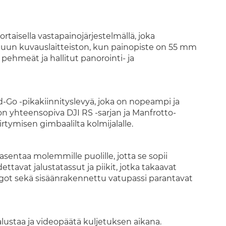
rtaisella vastapainojärjestelmällä, joka
muun kuvauslaitteiston, kun painopiste on 55 mm
pehmeät ja hallitut panorointi- ja
Go -pikakiinnityslevyä, joka on nopeampi ja
on yhteensopiva DJI RS -sarjan ja Manfrotto-
rtymisen gimbaalilta kolmijalalle.
entaa molemmille puolille, jotta se sopii
dettavat jalustatassut ja piikit, jotka takaavat
tangot sekä sisäänrakennettu vatupassi parantavat
alustaa ja videopäätä kuljetuksen aikana.