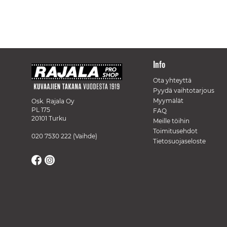
Info
Ota yhteyttä
Pyydä vaihtotarjous
Myymälät
Osk. Rajala Oy
PL 175
FAQ
20101 Turku
Meille töihin
Toimitusehdot
020 7530 222
(Vaihde)
Tietosuojaseloste