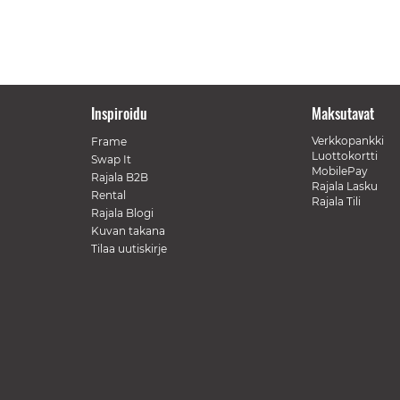
Inspiroidu
Maksutavat
Verkkopankki
Frame
Luottokortti
Swap It
MobilePay
Rajala B2B
Rajala Lasku
Rental
Rajala Tili
Rajala Blogi
Kuvan takana
Tilaa uutiskirje