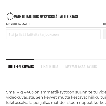
VAIHTOTARJOUS NYKYISISTÄ LAITTEISTASI
MERKKI JA MALLI
K
TUOTTEEN KUVAUS
LISÄTIETOJA
MYYMÄLÄSAATAVUUS
SmallRig 4463 on ammattikäyttöön suunniteltu videok
videokuvausta. Sen kevyet mutta kestävät hiilikuituj
lukitussalvalla per jalka, mahdollistaen nopeat kor