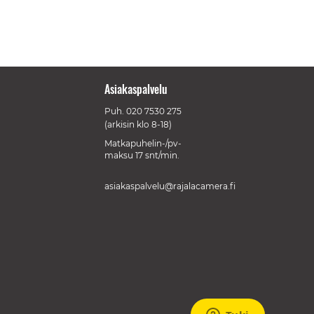
Asiakaspalvelu
Puh.
020 7530 275
(arkisin klo 8-18)
Matkapuhelin-/pv-
maksu 17 snt/min.
asiakaspalvelu@rajalacamera.fi