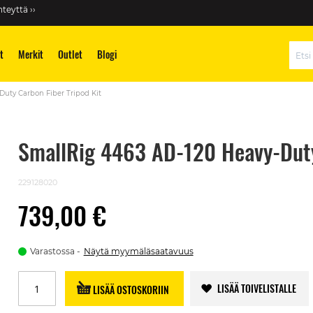
teyttä ››
t
Merkit
Outlet
Blogi
Hae
uty Carbon Fiber Tripod Kit
SmallRig 4463 AD-120 Heavy-Duty
229128020
739,00 €
Varastossa
Näytä myymäläsaatavuus
LISÄÄ TOIVELISTALLE
LISÄÄ OSTOSKORIIN