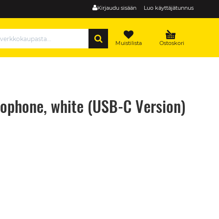
Kirjaudu sisään
Luo käyttäjätunnus
HAE
Muistilista
Ostoskori
ophone, white (USB-C Version)