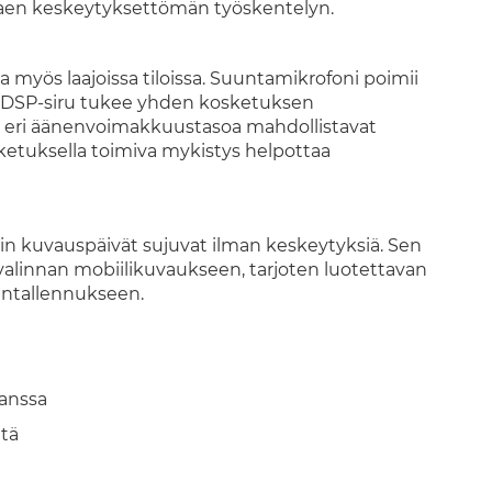
staen keskeytyksettömän työskentelyn.
 myös laajoissa tiloissa. Suuntamikrofoni poimii
yt DSP-siru tukee yhden kosketuksen
 eri äänenvoimakkuustasoa mahdollistavat
ketuksella toimiva mykistys helpottaa
kin kuvauspäivät sujuvat ilman keskeytyksiä. Sen
valinnan mobiilikuvaukseen, tarjoten luotettavan
entallennukseen.
kanssa
ntä