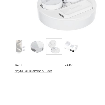
Skip
to
the
Takuu
24 kk
beginning
Näytä kaikki ominaisuudet
of
the
images
gallery