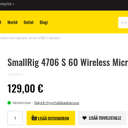
teyttä ››
t
Merkit
Outlet
Blogi
Hae
reless Microphone, white (USB-C Version)
SmallRig 4706 S 60 Wireless Micr
229128794
129,00 €
Varastossa
Näytä myymäläsaatavuus
LISÄÄ TOIVELISTALLE
LISÄÄ OSTOSKORIIN