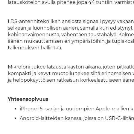
latauskotelon avulla pitenee jopa 44 tuntiin, varmi
LDS-antennitekniikan ansiosta signaali pysyy vakaana
selkeän ja luonnollisen äänen, samalla kun edistyn
kohinanvaimennusta, vähentäen taustahälyä. Kolme
äänen mukauttamisen eri ympäristöihin, ja tuplakos
tallennuksen hallintaa.
Mikrofoni tukee latausta käytön aikana, joten pitkät
kompakti ja kevyt muotoilu tekee siitä erinomaisen 
ja helppokäyttöisen ratkaisun korkealaatuiseen ään
Yhteensopivuus
iPhone 15 -sarjan ja uudempien Apple-mallien 
Android-laitteiden kanssa, joissa on USB-C-liitä