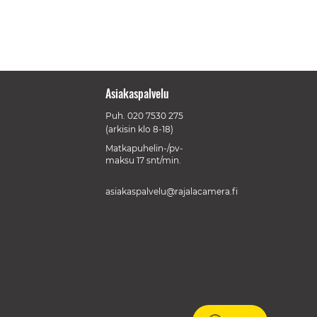
Asiakaspalvelu
Puh.
020 7530 275
(arkisin klo 8-18)
Matkapuhelin-/pv-
maksu 17 snt/min.
asiakaspalvelu@rajalacamera.fi