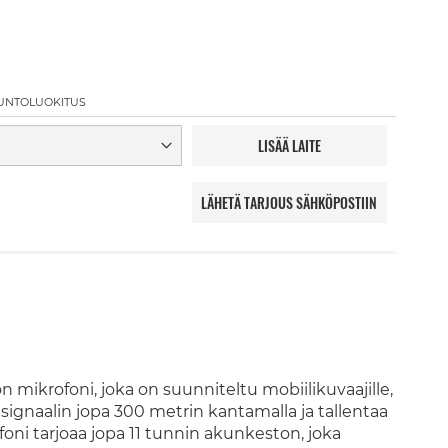
UNTOLUOKITUS
LISÄÄ LAITE
LÄHETÄ TARJOUS SÄHKÖPOSTIIN
ikrofoni, joka on suunniteltu mobiilikuvaajille,
an signaalin jopa 300 metrin kantamalla ja tallentaa
foni tarjoaa jopa 11 tunnin akunkeston, joka