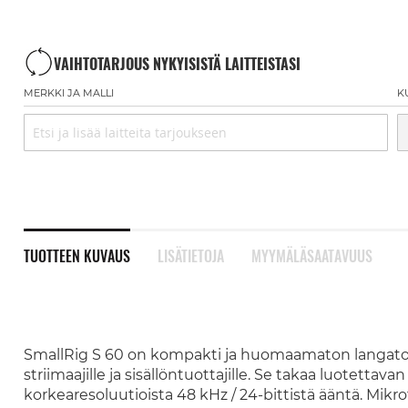
VAIHTOTARJOUS NYKYISISTÄ LAITTEISTASI
MERKKI JA MALLI
K
TUOTTEEN KUVAUS
LISÄTIETOJA
MYYMÄLÄSAATAVUUS
SmallRig S 60 on kompakti ja huomaamaton langaton m
striimaajille ja sisällöntuottajille. Se takaa luotettav
korkearesoluutioista 48 kHz / 24-bittistä ääntä. Mikro