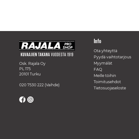
Info
Ota yhteyttä
Pyydä vaihtotarjous
Myymälät
Osk. Rajala Oy
PL 175
FAQ
20101 Turku
Meille töihin
Toimitusehdot
020 7530 222
(Vaihde)
Tietosuojaseloste