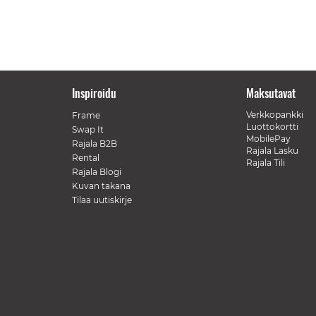
Inspiroidu
Maksutavat
Verkkopankki
Frame
Luottokortti
Swap It
MobilePay
Rajala B2B
Rajala Lasku
Rental
Rajala Tili
Rajala Blogi
Kuvan takana
Tilaa uutiskirje