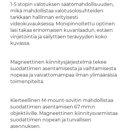
1-5 stopin valotuksen säätömahdollisuuden,
mikä mahdollistaa valotusolosuhteiden
tarkkaan hallinnan erityisesti
videokuvauksessa. Monipinnoitettu optinen
lasi takaa erinomaisen kuvanlaadun, estäen
vinjetointia ja säilyttäen terävyyden koko
kuvassa.
Magneettinen kiinnitysjärjestelmä tekee
suodattimen asentamisesta ja vaihtamisesta
nopeaa ja vaivattomampaa ilman ylimääräisiä
toimenpiteitä.
Kierteellinen M-mount-sovitin mahdollistaa
suodattimen asentamisen 67 mm:n
objektiiville. Magneettinen kiinnitysvarmistaa
suodattimen nopean ja turvallisen
asennuksen.