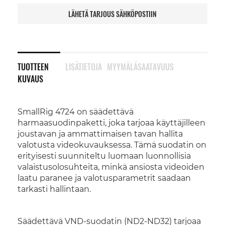
LÄHETÄ TARJOUS SÄHKÖPOSTIIN
TUOTTEEN
LISÄTIETOJA
MYYMÄLÄSAATAVUUS
KUVAUS
SmallRig 4724 on säädettävä
harmaasuodinpaketti, joka tarjoaa käyttäjilleen
joustavan ja ammattimaisen tavan hallita
valotusta videokuvauksessa. Tämä suodatin on
erityisesti suunniteltu luomaan luonnollisia
valaistusolosuhteita, minkä ansiosta videoiden
laatu paranee ja valotusparametrit saadaan
tarkasti hallintaan.
Säädettävä VND-suodatin (ND2-ND32) tarjoaa