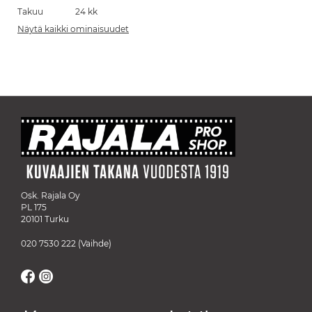
Takuu
24 kk
Näytä kaikki ominaisuudet
Osk. Rajala Oy
PL 175
20101 Turku
020 7530 222
(Vaihde)