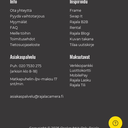
Info
Inspiroidu
Ota yhteyttä
Frame
Pyydä vaihtotarjous
Swap It
Myymälät
Rajala B2B
FAQ
Rental
Meille töihin
Rajala Blogi
Toimitusehdot
Kuvan takana
Tietosuojaseloste
Tilaa uutiskirje
Asiakaspalvelu
Maksutavat
Verkkopankki
Puh.
020 7530 275
Luottokortti
(arkisin klo 8-18)
MobilePay
Matkapuhelin-/pv-maksu 17
Rajala Lasku
snt/min.
Rajala Tili
asiakaspalvelu@rajalacamera.fi