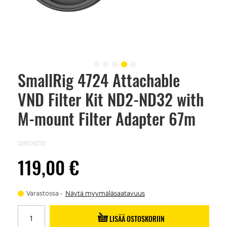
SmallRig 4724 Attachable
Skip
to
VND Filter Kit ND2-ND32 with
the
beginning
of
M-mount Filter Adapter 67m
the
images
gallery
229128270
119,00 €
Varastossa
Näytä myymäläsaatavuus
LISÄÄ OSTOSKORIIN