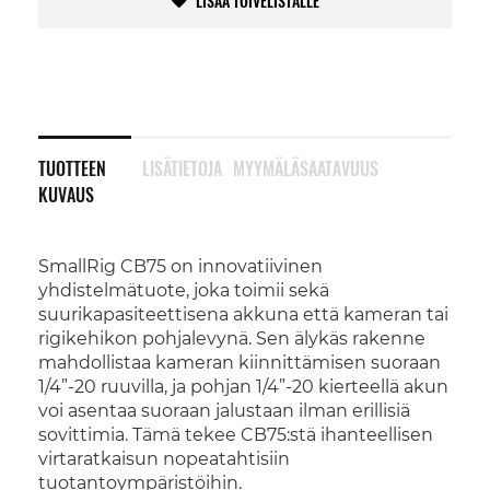
LISÄÄ TOIVELISTALLE
TUOTTEEN
LISÄTIETOJA
MYYMÄLÄSAATAVUUS
KUVAUS
SmallRig CB75 on innovatiivinen
yhdistelmätuote, joka toimii sekä
suurikapasiteettisena akkuna että kameran tai
rigikehikon pohjalevynä. Sen älykäs rakenne
mahdollistaa kameran kiinnittämisen suoraan
1/4”-20 ruuvilla, ja pohjan 1/4”-20 kierteellä akun
voi asentaa suoraan jalustaan ilman erillisiä
sovittimia. Tämä tekee CB75:stä ihanteellisen
virtaratkaisun nopeatahtisiin
tuotantoympäristöihin.