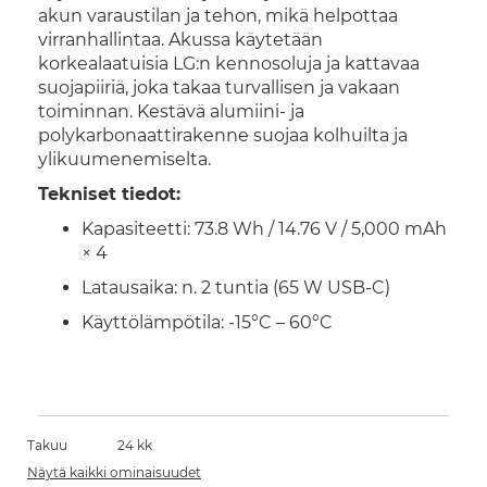
akun varaustilan ja tehon, mikä helpottaa
virranhallintaa. Akussa käytetään
korkealaatuisia LG:n kennosoluja ja kattavaa
suojapiiriä, joka takaa turvallisen ja vakaan
toiminnan. Kestävä alumiini- ja
polykarbonaattirakenne suojaa kolhuilta ja
ylikuumenemiselta.
Tekniset tiedot:
Kapasiteetti: 73.8 Wh / 14.76 V / 5,000 mAh
× 4
Latausaika: n. 2 tuntia (65 W USB-C)
Käyttölämpötila: -15°C – 60°C
Takuu
24 kk
Näytä kaikki ominaisuudet