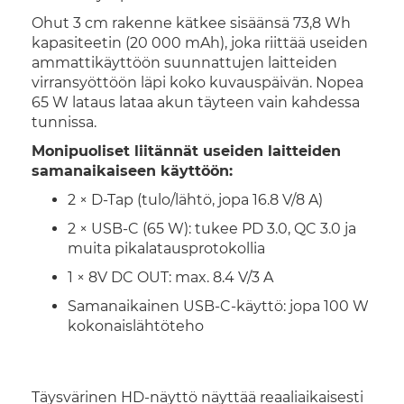
Ohut 3 cm rakenne kätkee sisäänsä 73,8 Wh
kapasiteetin (20 000 mAh), joka riittää useiden
ammattikäyttöön suunnattujen laitteiden
virransyöttöön läpi koko kuvauspäivän. Nopea
65 W lataus lataa akun täyteen vain kahdessa
tunnissa.
Monipuoliset liitännät useiden laitteiden
samanaikaiseen käyttöön:
2 × D-Tap (tulo/lähtö, jopa 16.8 V/8 A)
2 × USB-C (65 W): tukee PD 3.0, QC 3.0 ja
muita pikalatausprotokollia
1 × 8V DC OUT: max. 8.4 V/3 A
Samanaikainen USB-C-käyttö: jopa 100 W
kokonaislähtöteho
Täysvärinen HD-näyttö näyttää reaaliaikaisesti