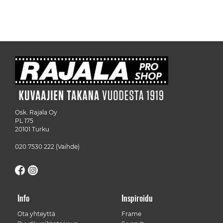
Osk. Rajala Oy
PL 175
20101 Turku
020 7530 222
(Vaihde)
Info
Inspiroidu
Ota yhteyttä
Frame