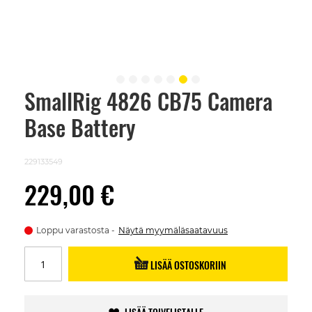
SmallRig 4826 CB75 Camera
Skip
to
Base Battery
the
beginning
of
the
229133549
images
gallery
229,00 €
Loppu varastosta
Näytä myymäläsaatavuus
LISÄÄ OSTOSKORIIN