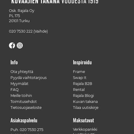
Osk. Rajala Oy
PL 175
20101 Turku
020 7530 222
(Vaihde)
Info
Inspiroidu
Ota yhteyttä
Frame
Pyydä vaihtotarjous
Swap It
Myymälät
Rajala B2B
FAQ
Rental
Meille töihin
Rajala Blogi
Toimitusehdot
Kuvan takana
Tietosuojaseloste
Tilaa uutiskirje
Asiakaspalvelu
Maksutavat
Verkkopankki
Puh.
020 7530 275