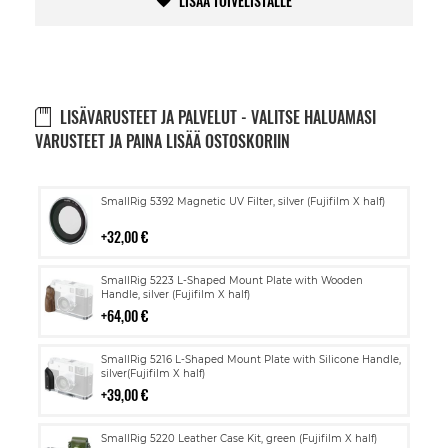
LISÄÄ TOIVELISTALLE
LISÄVARUSTEET JA PALVELUT - VALITSE HALUAMASI
VARUSTEET JA PAINA LISÄÄ OSTOSKORIIN
Lisää
SmallRig 5392 Magnetic UV Filter, silver (Fujifilm X half)
ostoskoriin
32,00 €
Lisää
SmallRig 5223 L-Shaped Mount Plate with Wooden
ostoskoriin
Handle, silver (Fujifilm X half)
64,00 €
Lisää
SmallRig 5216 L-Shaped Mount Plate with Silicone Handle,
ostoskoriin
silver(Fujifilm X half)
39,00 €
Lisää
SmallRig 5220 Leather Case Kit, green (Fujifilm X half)