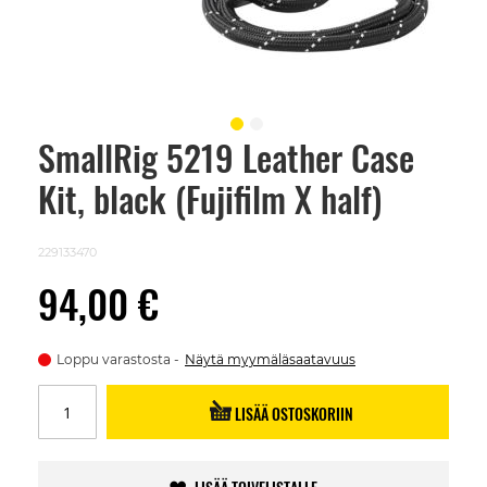
SmallRig 5219 Leather Case
Skip
to
Kit, black (Fujifilm X half)
the
beginning
of
the
229133470
images
gallery
94,00 €
Loppu varastosta
Näytä myymäläsaatavuus
LISÄÄ OSTOSKORIIN