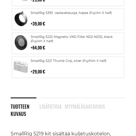
Lisää
SmallRig 5393 -vastavalosuoja, hopea (Fujiilm X half)
ostoskoriin
39,00 €
Lisää
SmallRig 5225 Magnetic VND Filter ND2-ND32, black
ostoskoriin
(Fujiilm X half)
64,00 €
Lisää
SmallRig 5221 Thumb Grip, silver (Fujifilm X half)
ostoskoriin
29,00 €
TUOTTEEN
LISÄTIETOJA
MYYMÄLÄSAATAVUUS
KUVAUS
SmallRig 5219 kit sisältää kuljetuskotelon,