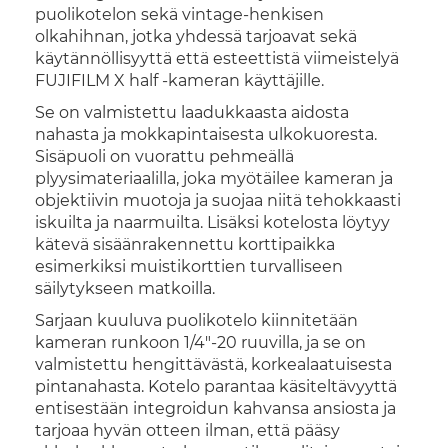
puolikotelon sekä vintage-henkisen
olkahihnan, jotka yhdessä tarjoavat sekä
käytännöllisyyttä että esteettistä viimeistelyä
FUJIFILM X half -kameran käyttäjille.
Se on valmistettu laadukkaasta aidosta
nahasta ja mokkapintaisesta ulkokuoresta.
Sisäpuoli on vuorattu pehmeällä
plyysimateriaalilla, joka myötäilee kameran ja
objektiivin muotoja ja suojaa niitä tehokkaasti
iskuilta ja naarmuilta. Lisäksi kotelosta löytyy
kätevä sisäänrakennettu korttipaikka
esimerkiksi muistikorttien turvalliseen
säilytykseen matkoilla.
Sarjaan kuuluva puolikotelo kiinnitetään
kameran runkoon 1/4"-20 ruuvilla, ja se on
valmistettu hengittävästä, korkealaatuisesta
pintanahasta. Kotelo parantaa käsiteltävyyttä
entisestään integroidun kahvansa ansiosta ja
tarjoaa hyvän otteen ilman, että pääsy