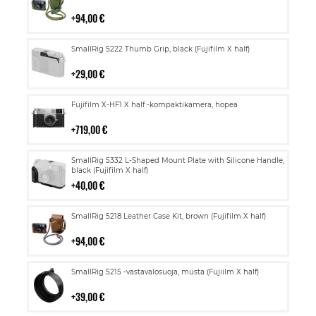
ostoskoriin
94,00 €
Lisää
SmallRig 5222 Thumb Grip, black (Fujifilm X half)
ostoskoriin
29,00 €
Lisää
Fujifilm X-HF1 X half -kompaktikamera, hopea
ostoskoriin
719,00 €
Lisää
SmallRig 5332 L-Shaped Mount Plate with Silicone Handle,
ostoskoriin
black (Fujifilm X half)
40,00 €
Lisää
SmallRig 5218 Leather Case Kit, brown (Fujifilm X half)
ostoskoriin
94,00 €
Lisää
SmallRig 5215 -vastavalosuoja, musta (Fujiilm X half)
ostoskoriin
39,00 €