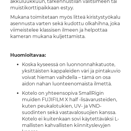
akkuluukkuun, tarkennustilan valitsimeen tai
muistikorttipaikkaan estyy.
Mukana toimitetaan myös litteä kiristystyökalu
asennusta varten sekä kudottu olkahihna, joka
viimeistelee klassisen ilmeen ja helpottaa
kameran mukana kuljettamista.
Huomioitavaa:
Koska kyseessä on luonnonnahkatuote,
yksittäisten kappaleiden väri ja pintakuvio
voivat hieman vaihdella – tämä on osa
aidon nahan luonteenomaista ilmettä.
Kotelo on yhteensopiva SmallRigin
muiden FUJIFILM X half -lisävarusteiden,
kuten peukalotukien, UV- ja VND-
suodinten sekä vastavalosuojien kanssa.
Kotelo ei kuitenkaan sovi käytettäväksi L-
mallisten kahvallisten kiinnityslevyjen