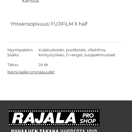
kanssa.
Yhteensopivuus: FUJIFILM X half
Myyntipaketin
Kuljetuskotelo, puolikotelo, olkahihna,
Sisältö
kiristystyökalu, O-rengas, suojapehmusteet
Takuu
24 kk
Näytä kaikki ominaisuudet