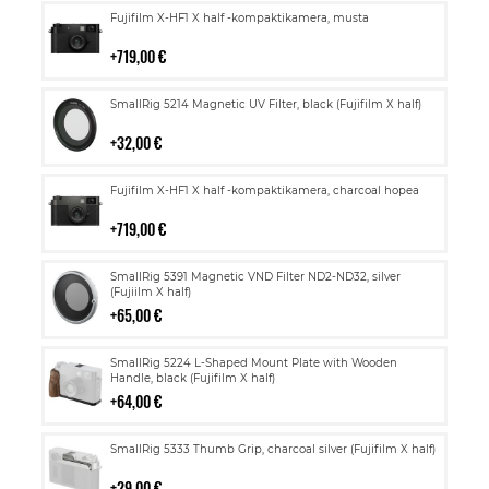
Lisää
Fujifilm X-HF1 X half -kompaktikamera, musta
ostoskoriin
719,00 €
Lisää
SmallRig 5214 Magnetic UV Filter, black (Fujifilm X half)
ostoskoriin
32,00 €
Lisää
Fujifilm X-HF1 X half -kompaktikamera, charcoal hopea
ostoskoriin
719,00 €
Lisää
SmallRig 5391 Magnetic VND Filter ND2-ND32, silver
ostoskoriin
(Fujiilm X half)
65,00 €
Lisää
SmallRig 5224 L-Shaped Mount Plate with Wooden
ostoskoriin
Handle, black (Fujifilm X half)
64,00 €
Lisää
SmallRig 5333 Thumb Grip, charcoal silver (Fujifilm X half)
ostoskoriin
29,00 €