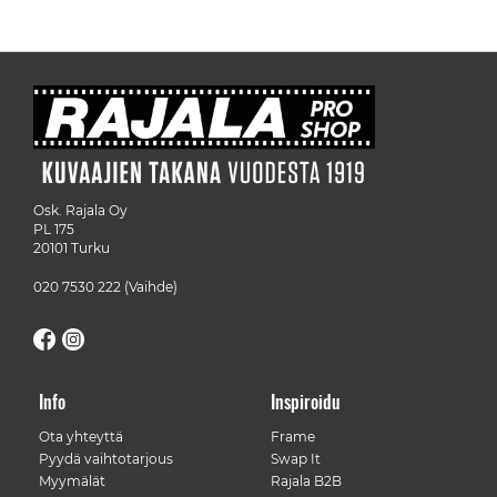
Osk. Rajala Oy
PL 175
20101 Turku
020 7530 222
(Vaihde)
Info
Inspiroidu
Ota yhteyttä
Frame
Pyydä vaihtotarjous
Swap It
Myymälät
Rajala B2B