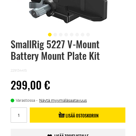
SmallRig 5227 V-Mount
Skip
to
Battery Mount Plate Kit
the
beginning
of
the
229134415
images
gallery
299,00 €
Varastossa
Näytä myymäläsaatavuus
LISÄÄ OSTOSKORIIN