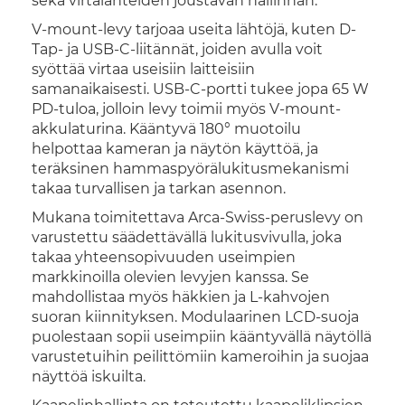
sekä virtalähteiden joustavan hallinnan.
V-mount-levy tarjoaa useita lähtöjä, kuten D-
Tap- ja USB-C-liitännät, joiden avulla voit
syöttää virtaa useisiin laitteisiin
samanaikaisesti. USB-C-portti tukee jopa 65 W
PD-tuloa, jolloin levy toimii myös V-mount-
akkulaturina. Kääntyvä 180° muotoilu
helpottaa kameran ja näytön käyttöä, ja
teräksinen hammaspyörälukitusmekanismi
takaa turvallisen ja tarkan asennon.
Mukana toimitettava Arca-Swiss-peruslevy on
varustettu säädettävällä lukitusvivulla, joka
takaa yhteensopivuuden useimpien
markkinoilla olevien levyjen kanssa. Se
mahdollistaa myös häkkien ja L-kahvojen
suoran kiinnityksen. Modulaarinen LCD-suoja
puolestaan sopii useimpiin kääntyvällä näytöllä
varustetuihin peilittömiin kameroihin ja suojaa
näyttöä iskuilta.