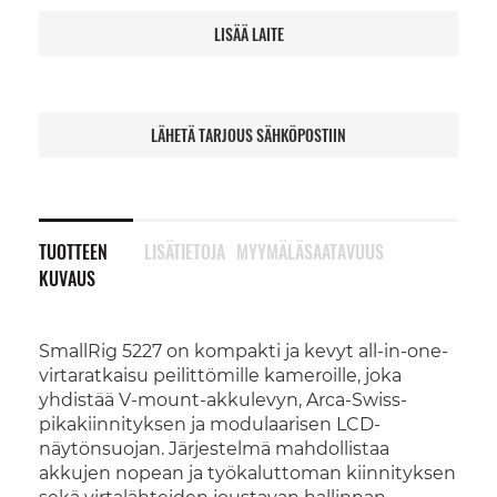
LISÄÄ LAITE
LÄHETÄ TARJOUS SÄHKÖPOSTIIN
TUOTTEEN
LISÄTIETOJA
MYYMÄLÄSAATAVUUS
KUVAUS
SmallRig 5227 on kompakti ja kevyt all-in-one-
virtaratkaisu peilittömille kameroille, joka
yhdistää V-mount-akkulevyn, Arca-Swiss-
pikakiinnityksen ja modulaarisen LCD-
näytönsuojan. Järjestelmä mahdollistaa
akkujen nopean ja työkaluttoman kiinnityksen