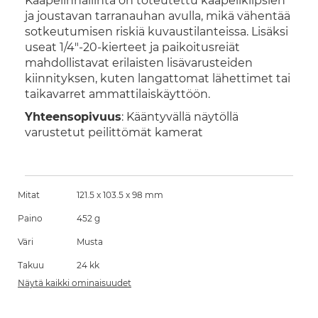
Kaapelinhallinta on toteutettu kaapeliklipsien
ja joustavan tarranauhan avulla, mikä vähentää
sotkeutumisen riskiä kuvaustilanteissa. Lisäksi
useat 1/4"-20-kierteet ja paikoitusreiät
mahdollistavat erilaisten lisävarusteiden
kiinnityksen, kuten langattomat lähettimet tai
taikavarret ammattilaiskäyttöön.
Yhteensopivuus
: Kääntyvällä näytöllä
varustetut peilittömät kamerat
Mitat
121.5 x 103.5 x 98 mm
Paino
452 g
Väri
Musta
Takuu
24 kk
Näytä kaikki ominaisuudet