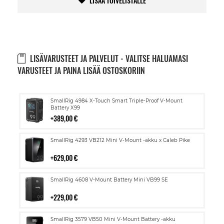
LISÄÄ TOIVELISTALLE
LISÄVARUSTEET JA PALVELUT - VALITSE HALUAMASI
VARUSTEET JA PAINA LISÄÄ OSTOSKORIIN
Lisää
SmallRig 4984 X-Touch Smart Triple-Proof V-Mount
ostoskoriin
Battery X99
389,00 €
Lisää
SmallRig 4293 VB212 Mini V-Mount -akku x Caleb Pike
ostoskoriin
629,00 €
Lisää
SmallRig 4608 V-Mount Battery Mini VB99 SE
ostoskoriin
229,00 €
Lisää
SmallRig 3579 VB50 Mini V-Mount Battery -akku