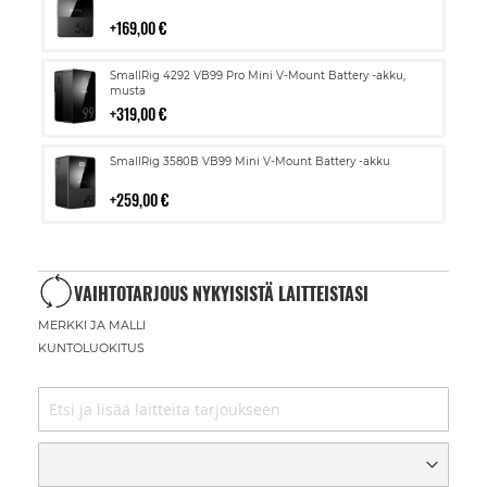
ostoskoriin
169,00 €
Lisää
SmallRig 4292 VB99 Pro Mini V-Mount Battery -akku,
ostoskoriin
musta
319,00 €
Lisää
SmallRig 3580B VB99 Mini V-Mount Battery -akku
ostoskoriin
259,00 €
VAIHTOTARJOUS NYKYISISTÄ LAITTEISTASI
MERKKI JA MALLI
KUNTOLUOKITUS